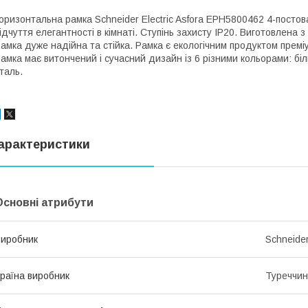
оризонтальна рамка Schneider Electric Asfora EPH5800462 4-посто
ідчуття елегантності в кімнаті. Ступінь захисту IP20. Виготовлена ​
амка дуже надійна та стійка. Рамка є екологічним продуктом преміум
амка має витончений і сучасний дизайн із 6 різними кольорами: біл
таль.
арактеристики
Основні атрибути
иробник
Schneider
раїна виробник
Туреччи