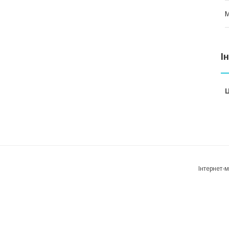
М
І
Ц