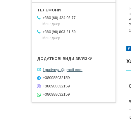
Г
в
+380 (68) 424-08-77
Р
Менеджер
Р
с
+380 (98) 803-21-59
Менеджер
Х
1gurtivnya@gmail.com
+380988032159
+380988032159
+380988032159
В
К