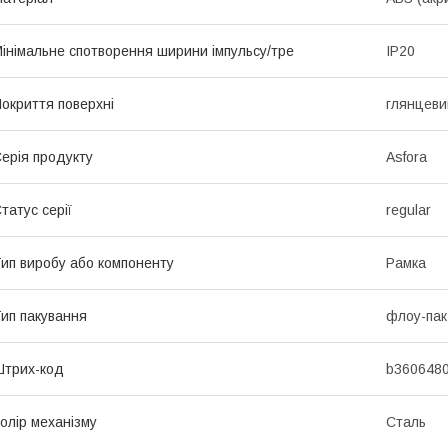
інімальне спотворення ширини імпульсу/тре
IP20
окриття поверхні
глянцеви
ерія продукту
Asfora
татус серії
regular
ип виробу або компоненту
Рамка
ип пакування
флоу-пак
трих-код
b360648
олір механізму
Сталь