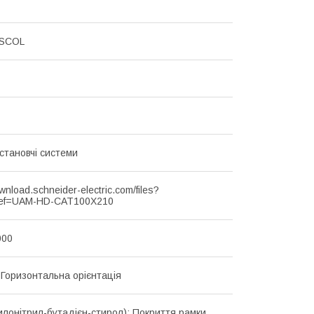
SCOL
становчі системи
ownload.schneider-electric.com/files?
ef=UAM-HD-CAT100X210
000
и Горизонтальна орієнтація
илонітрил-бутадієн-стирол): Покриття рамки