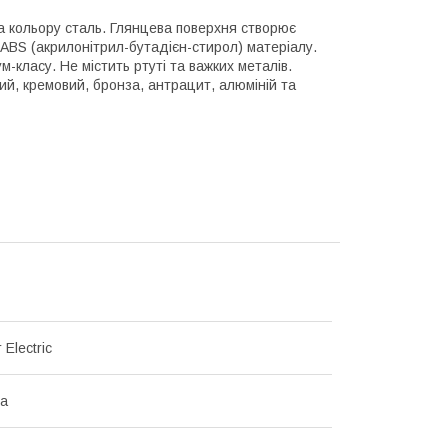
ва кольору сталь. Глянцева поверхня створює
​з ABS (акрилонітрил-бутадієн-стирол) матеріалу.
-класу. Не містить ртуті та важких металів.
ий, кремовий, бронза, антрацит, алюміній та
 Electric
на