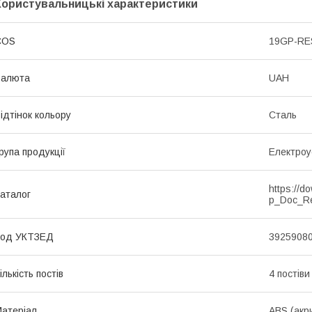
Користувальницькі характеристики
COS
19GP-RE
Валюта
UAH
ідтінок кольору
Сталь
рупа продукції
Електроу
https://d
аталог
p_Doc_R
Код УКТЗЕД
3925908
ількість постів
4 постів
атеріал
ABS (акр