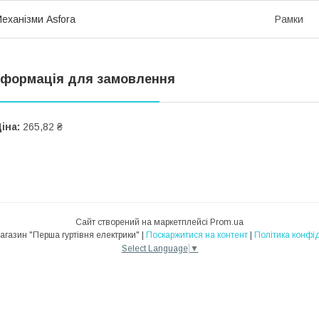
еханізми Asfora
Рамки
нформація для замовлення
іна:
265,82 ₴
Сайт створений на маркетплейсі
Prom.ua
Інтернет-магазин "Перша гуртівня електрики" |
Поскаржитися на контент
|
Політика конфід
Select Language
▼