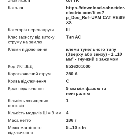
Знак якості
UA TR
Каталог
https://download.schneider-
electric.com/files?
p_Doc_Ref=UAM-CAT-RESI9-
XX
Категорія перенапруги
ІІІ
Клас захисту від витоку
Тип АС
струму на землю
Клеми підключення
клеми тунельного типу
(Зверху або знизу) - 1...10
мм² - гнучкий з зажимом
Код УКТЗЕД
8536201000
Короткочасний струм
250 А
Крива відключення
C
Крок підключення
9 мм між фазою та
нейтраллю
Кількість захищених
1
полюсів
Кількість модулів Ш = 9 мм
4
Маса нетто
186 г
Межа магнітного
5...10 x In
відключення