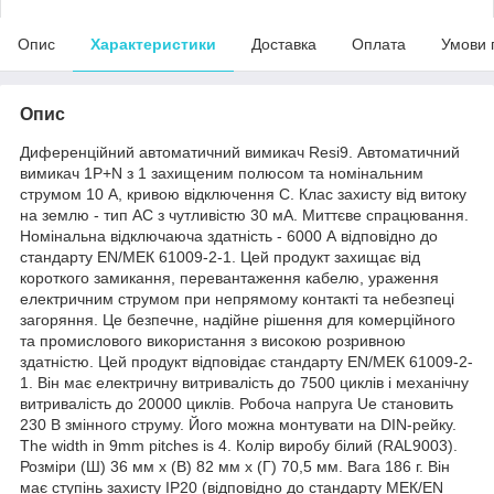
Опис
Характеристики
Доставка
Оплата
Умови 
Опис
Диференційний автоматичний вимикач Resi9. Автоматичний
вимикач 1P+N з 1 захищеним полюсом та номінальним
струмом 10 A, кривою відключення C. Клас захисту від витоку
на землю - тип АС з чутливістю 30 мА. Миттєве спрацювання.
Номінальна відключаюча здатність - 6000 А відповідно до
стандарту EN/МЕК 61009-2-1. Цей продукт захищає від
короткого замикання, перевантаження кабелю, ураження
електричним струмом при непрямому контакті та небезпеці
загоряння. Це безпечне, надійне рішення для комерційного
та промислового використання з високою розривною
здатністю. Цей продукт відповідає стандарту EN/МЕК 61009-2-
1. Він має електричну витривалість до 7500 циклів і механічну
витривалість до 20000 циклів. Робоча напруга Ue становить
230 В змінного струму. Його можна монтувати на DIN-рейку.
The width in 9mm pitches is 4. Колір виробу білий (RAL9003).
Розміри (Ш) 36 мм х (В) 82 мм х (Г) 70,5 мм. Вага 186 г. Він
має ступінь захисту IP20 (відповідно до стандарту МЕК/EN