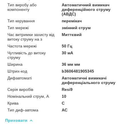
Тип виробу або
Автоматичний вимикач
компоненту
диференційного струму
(АВДС)
Тип керування
перемікач
Тип мережі
змінний струм
Час витримки захисту від
Миттєвий
витоку струму на з
Частота мережі
50 Гц
Чутливість до витоку
30 мА
струму
Ширина
36 мм мм
Штрих-код
b3606481905345
Дифавтоматі
Автоматичні вимикачі
диференціального струму
Серія виробів
Resi9
Номінальний струм, А
10
Крива
C
Тип диф-автома
AC
Приховати