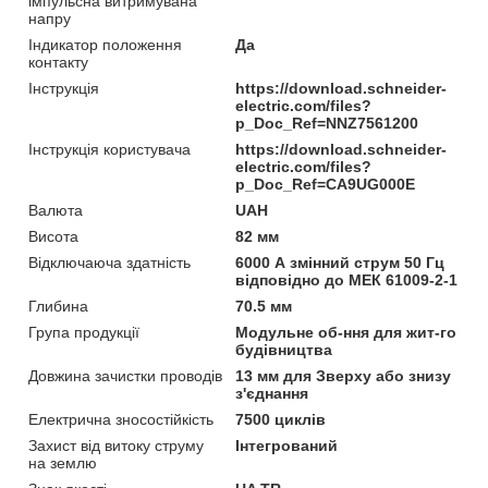
імпульсна витримувана
напру
Індикатор положення
Да
контакту
Інструкція
https://download.schneider-
electric.com/files?
p_Doc_Ref=NNZ7561200
Інструкція користувача
https://download.schneider-
electric.com/files?
p_Doc_Ref=CA9UG000E
Валюта
UAH
Висота
82 мм
Відключаюча здатність
6000 А змінний струм 50 Гц
відповідно до МЕК 61009-2-1
Глибина
70.5 мм
Група продукції
Модульне об-ння для жит-го
будівництва
Довжина зачистки проводів
13 мм для Зверху або знизу
з'єднання
Електрична зносостійкість
7500 циклів
Захист від витоку струму
Інтегрований
на землю