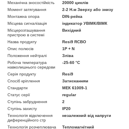
Механічна зносостійкість
20000 циклів
Момент затягування
2-2 Н.м Зверху або знизу
Монтажна опора
DIN-рейка
Місцева сигналізація
iндикатор УВІМК/ВІМК
Місцерозташування
Вихідний
пристрою в системі
Назва продукту
Resi9 RCBO
Опис полюсів
1P + N
Положення нейтралі
Зліва
Робоча температура
-25-60 °C
навколишнього середови
Серія продукту
Resi9
Спосіб кріплення
Затисканням
Стандарти
МЕК 61009-1
Статус серії
regular
Ступінь забруднення
2
Ступінь захисту
IP20
Технологія відключення
незалежний від напруги
диференційного стр
Технологія розчеплювача
Тепломагнітний