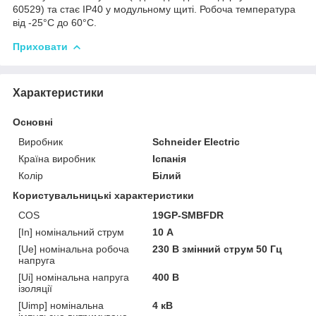
60529) та стає IP40 у модульному щиті. Робоча температура
від -25°C до 60°C.
Приховати
Характеристики
Основні
Виробник
Schneider Electric
Країна виробник
Іспанія
Колір
Білий
Користувальницькі характеристики
COS
19GP-SMBFDR
[In] номінальний струм
10 А
[Ue] номінальна робоча
230 В змінний струм 50 Гц
напруга
[Ui] номінальна напруга
400 В
ізоляції
[Uimp] номінальна
4 кВ