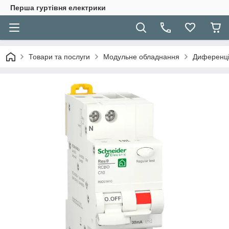
Перша гуртівня електрики
Товари та послуги
Модульне обладнання
Диференці