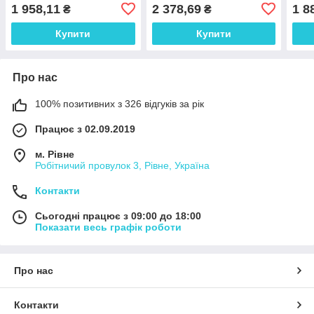
6кA, крива С, тип АС
6кA, крива С, тип АС
6кA,
1 958,11
2 378,69
1 8
₴
₴
Купити
Купити
Про нас
100% позитивних з 326 відгуків за рік
Працює з 02.09.2019
м. Рівне
Робітничий провулок 3, Рівне, Україна
Контакти
Сьогодні працює з 09:00 до 18:00
Показати весь графік роботи
Про нас
Контакти