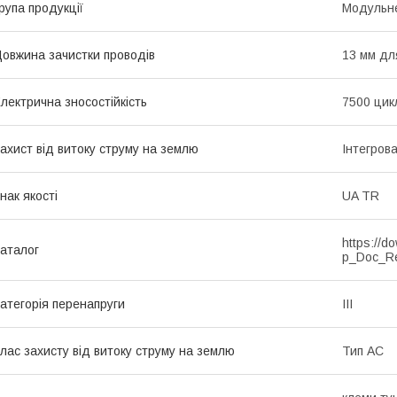
рупа продукції
Модульне
овжина зачистки проводів
13 мм дл
лектрична зносостійкість
7500 цик
ахист від витоку струму на землю
Інтегров
нак якості
UA TR
https://d
аталог
p_Doc_R
атегорія перенапруги
ІІІ
лас захисту від витоку струму на землю
Тип АС