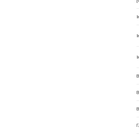
[
І
І
І
В
В
Г