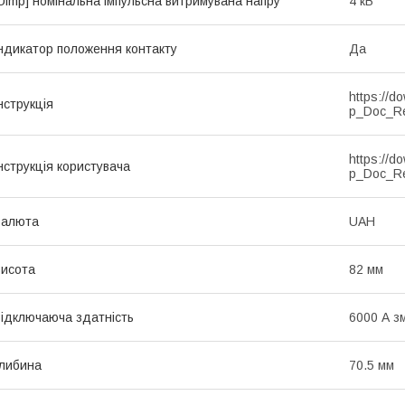
Uimp] номінальна імпульсна витримувана напру
4 кВ
ндикатор положення контакту
Да
https://d
нструкція
p_Doc_R
https://d
нструкція користувача
p_Doc_R
Валюта
UAH
исота
82 мм
ідключаюча здатність
6000 А з
либина
70.5 мм