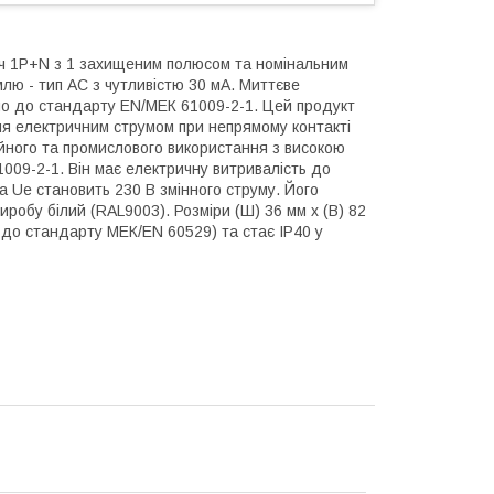
ч 1P+N з 1 захищеним полюсом та номінальним
млю - тип АС з чутливістю 30 мА. Миттєве
но до стандарту EN/МЕК 61009-2-1. Цей продукт
я електричним струмом при непрямому контакті
йного та промислового використання з високою
009-2-1. Він має електричну витривалість до
га Ue становить 230 В змінного струму. Його
виробу білий (RAL9003). Розміри (Ш) 36 мм х (В) 82
но до стандарту МЕК/EN 60529) та стає IP40 у