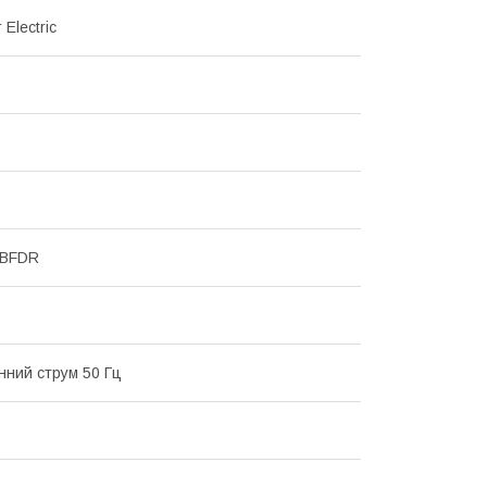
 Electric
MBFDR
інний струм 50 Гц