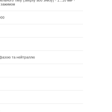
ельного типу (Зверху або знизу) - 1...10 мм² -
з зажимом
000
 фазою та нейтраллю
n