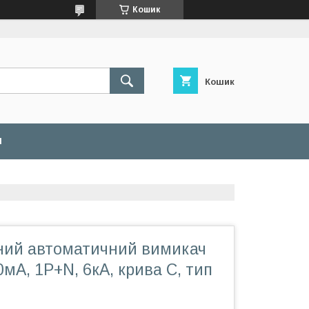
Кошик
Кошик
И
ий автоматичний вимикач
0мA, 1P+N, 6кA, крива С, тип