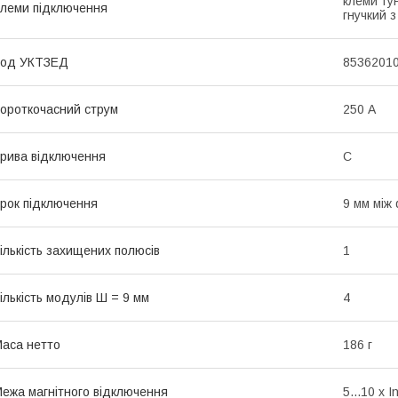
клеми тун
леми підключення
гнучкий 
Код УКТЗЕД
8536201
ороткочасний струм
250 А
рива відключення
C
рок підключення
9 мм між
ількість захищених полюсів
1
ількість модулів Ш = 9 мм
4
аса нетто
186 г
ежа магнітного відключення
5...10 x I