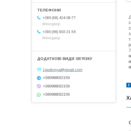
Д
+380 (68) 424-08-77
с
Менеджер
с
+380 (98) 803-21-59
з
Менеджер
т
р
7
м
м
м
1gurtivnya@gmail.com
+380988032159
+380988032159
+380988032159
Х