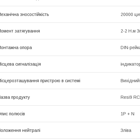
еханічна зносостійкість
20000 ци
омент затягування
2-2 Н.м 
онтажна опора
DIN-рейк
ісцева сигналізація
iндикато
ісцерозташування пристрою в системі
Вихідний
азва продукту
Resi9 R
пис полюсів
1P + N
оложення нейтралі
Зліва