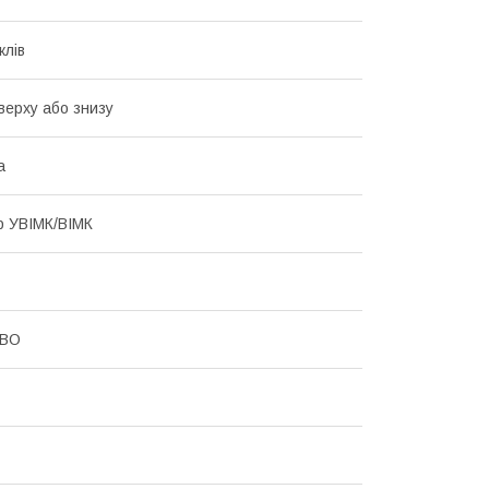
клів
Зверху або знизу
а
р УВІМК/ВІМК
CBO