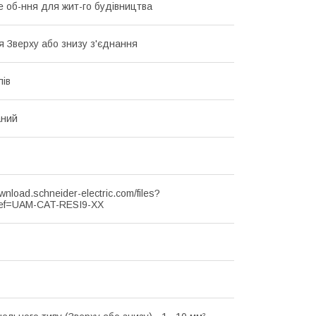
 об-ння для жит-го будівництва
я Зверху або знизу з'єднання
лів
аний
ownload.schneider-electric.com/files?
ef=UAM-CAT-RESI9-XX