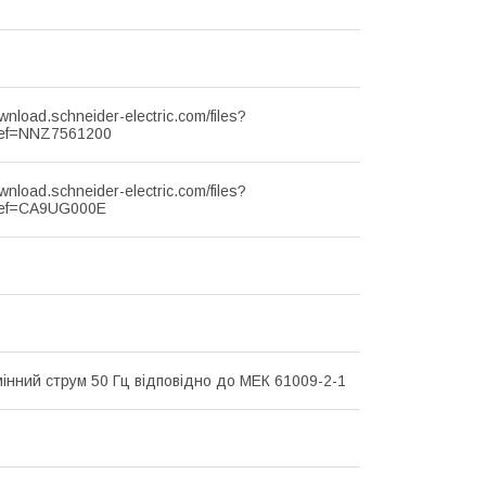
ownload.schneider-electric.com/files?
ef=NNZ7561200
ownload.schneider-electric.com/files?
ef=CA9UG000E
мінний струм 50 Гц відповідно до МЕК 61009-2-1