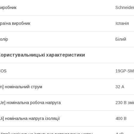
иробник
Schneider
раїна виробник
Іспанія
олір
Білий
Користувальницькі характеристики
COS
19GP-S
In] номінальний струм
32 А
Ue] номінальна робоча напруга
230 В зм
Ui] номінальна напруга ізоляції
400 В