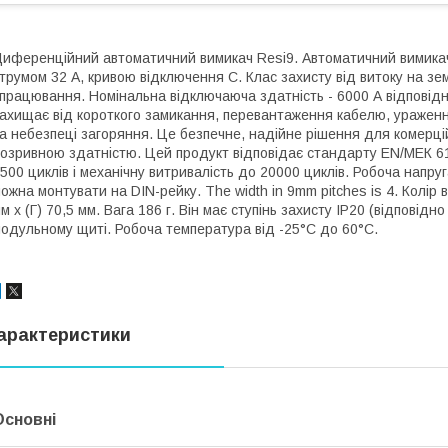
иференційний автоматичний вимикач Resi9. Автоматичний вимика
трумом 32 A, кривою відключення C. Клас захисту від витоку на зе
працювання. Номінальна відключаюча здатність - 6000 А відповід
ахищає від короткого замикання, перевантаження кабелю, ураженн
а небезпеці загоряння. Це безпечне, надійне рішення для комерці
озривною здатністю. Цей продукт відповідає стандарту EN/МЕК 61
500 циклів і механічну витривалість до 20000 циклів. Робоча напру
ожна монтувати на DIN-рейку. The width in 9mm pitches is 4. Колір 
м х (Г) 70,5 мм. Вага 186 г. Він має ступінь захисту IP20 (відповід
одульному щиті. Робоча температура від -25°C до 60°C.
арактеристики
Основні