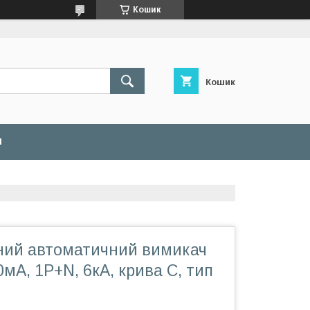
Кошик
Кошик
И
ий автоматичний вимикач
0мA, 1P+N, 6кA, крива С, тип