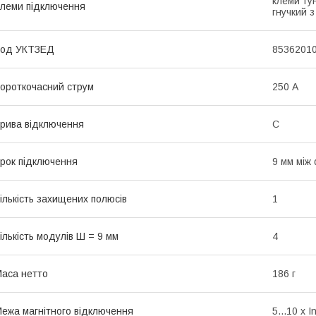
клеми тун
леми підключення
гнучкий 
Код УКТЗЕД
8536201
ороткочасний струм
250 А
рива відключення
C
рок підключення
9 мм між
ількість захищених полюсів
1
ількість модулів Ш = 9 мм
4
аса нетто
186 г
ежа магнітного відключення
5...10 x I