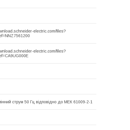
ownload.schneider-electric.com/files?
ef=NNZ7561200
ownload.schneider-electric.com/files?
ef=CA9UG000E
мінний струм 50 Гц відповідно до МЕК 61009-2-1