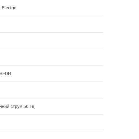
 Electric
MBFDR
інний струм 50 Гц