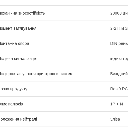
еханічна зносостійкість
20000 ци
омент затягування
2-2 Н.м 
онтажна опора
DIN-рейк
ісцева сигналізація
iндикато
ісцерозташування пристрою в системі
Вихідний
азва продукту
Resi9 R
пис полюсів
1P + N
оложення нейтралі
Зліва