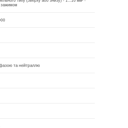
ельного типу (Зверху або знизу) - 1...10 мм² -
з зажимом
000
 фазою та нейтраллю
n