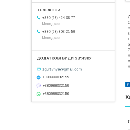
Д
+380 (68) 424-08-77
с
Менеджер
с
+380 (98) 803-21-59
з
Менеджер
т
р
7
м
м
м
1gurtivnya@gmail.com
+380988032159
+380988032159
+380988032159
Х