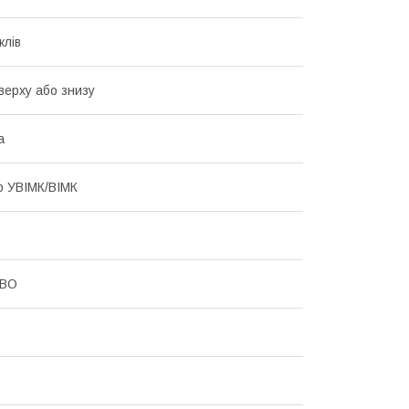
клів
Зверху або знизу
а
р УВІМК/ВІМК
CBO