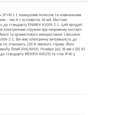
ч 1P+N з 1 захищеним полюсом та номінальним
лю - тип А з чутливістю 30 мА. Миттєве
но до стандарту EN/МЕК 61009-2-1. Цей продукт
я електричним струмом при непрямому контакті
йного та промислового використання з високою
009-2-1. Він має електричну витривалість до
га Ue становить 230 В змінного струму. Його
виробу білий (RAL9003). Розміри (Ш) 36 мм х (В) 82
но до стандарту МЕК/EN 60529) та стає IP40 у