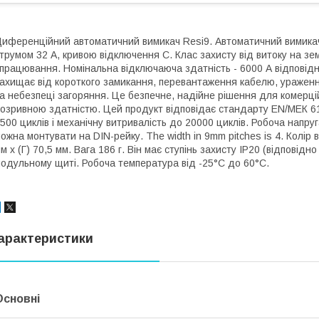
иференційний автоматичний вимикач Resi9. Автоматичний вимика
трумом 32 A, кривою відключення C. Клас захисту від витоку на зем
працювання. Номінальна відключаюча здатність - 6000 А відповід
ахищає від короткого замикання, перевантаження кабелю, ураженн
а небезпеці загоряння. Це безпечне, надійне рішення для комерці
озривною здатністю. Цей продукт відповідає стандарту EN/МЕК 61
500 циклів і механічну витривалість до 20000 циклів. Робоча напру
ожна монтувати на DIN-рейку. The width in 9mm pitches is 4. Колір 
м х (Г) 70,5 мм. Вага 186 г. Він має ступінь захисту IP20 (відповід
одульному щиті. Робоча температура від -25°C до 60°C.
арактеристики
Основні