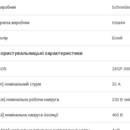
иробник
Schneider
раїна виробник
Іспанія
олір
Білий
Користувальницькі характеристики
COS
19GP-S
In] номінальний струм
32 А
Ue] номінальна робоча напруга
230 В зм
Ui] номінальна напруга ізоляції
400 В