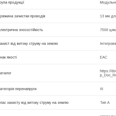
рупа продукції
Модульне
овжина зачистки проводів
13 мм дл
лектрична зносостійкість
7500 цик
ахист від витоку струму на землю
Інтегров
нак якості
EAC
https://d
аталог
p_Doc_R
атегорія перенапруги
ІІІ
лас захисту від витоку струму на землю
Тип А