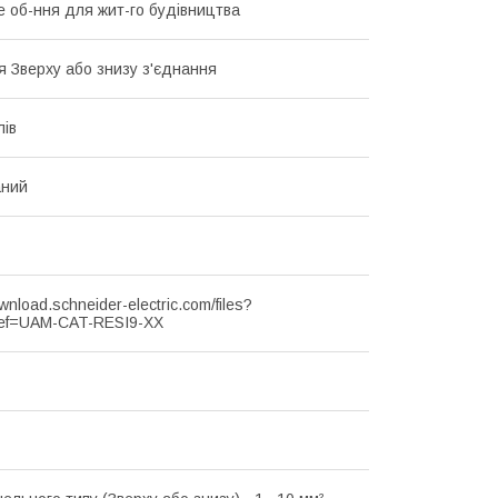
 об-ння для жит-го будівництва
я Зверху або знизу з'єднання
лів
аний
ownload.schneider-electric.com/files?
ef=UAM-CAT-RESI9-XX