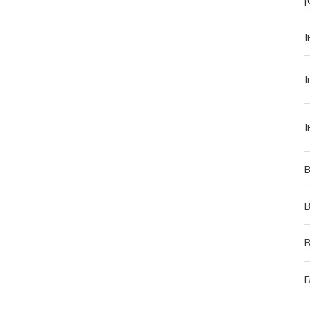
[
І
І
І
В
В
Г