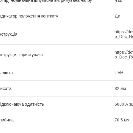
Uimp] номінальна імпульсна витримувана напру
4 кВ
ндикатор положення контакту
Да
https://d
нструкція
p_Doc_R
https://d
нструкція користувача
p_Doc_R
Валюта
UAH
исота
82 мм
ідключаюча здатність
6000 А з
либина
70.5 мм