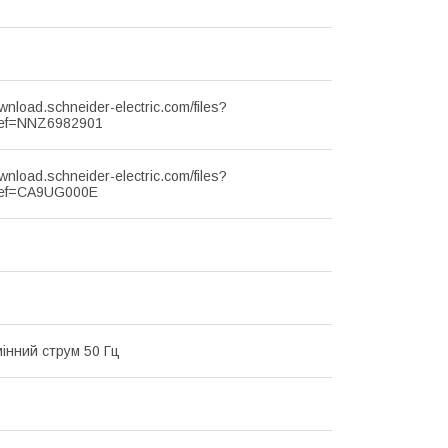
ownload.schneider-electric.com/files?
ef=NNZ6982901
ownload.schneider-electric.com/files?
ef=CA9UG000E
мінний струм 50 Гц