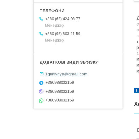
Д
+380 (68) 424-08-77
с
Менеджер
с
+380 (98) 803-21-59
з
Менеджер
т
р
1
м
м
м
1gurtivnya@gmail.com
+380988032159
+380988032159
+380988032159
Х