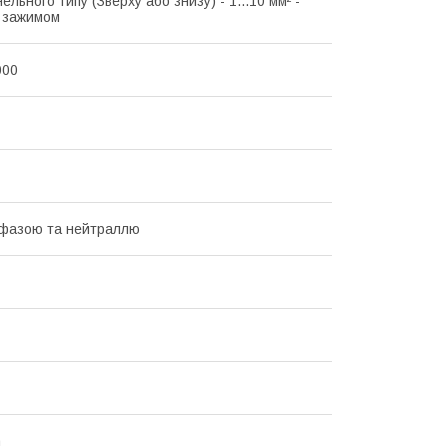
ельного типу (Зверху або знизу) - 1...10 мм² -
з зажимом
000
 фазою та нейтраллю
n