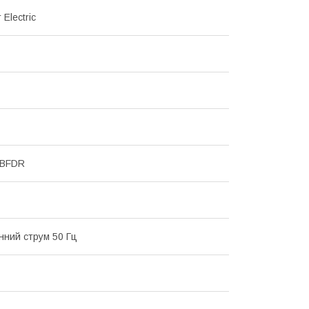
 Electric
MBFDR
інний струм 50 Гц