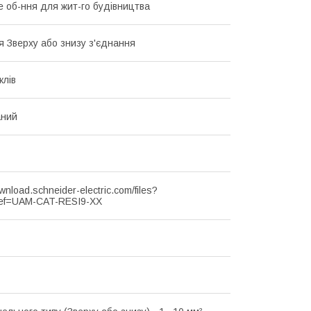
 об-ння для жит-го будівництва
я Зверху або знизу з'єднання
клів
аний
ownload.schneider-electric.com/files?
ef=UAM-CAT-RESI9-XX