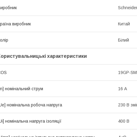
иробник
Schneider
раїна виробник
Китай
олір
Білий
Користувальницькі характеристики
COS
19GP-S
In] номінальний струм
16 А
Ue] номінальна робоча напруга
230 В зм
Ui] номінальна напруга ізоляції
400 В