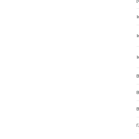
[
І
І
І
В
В
Г