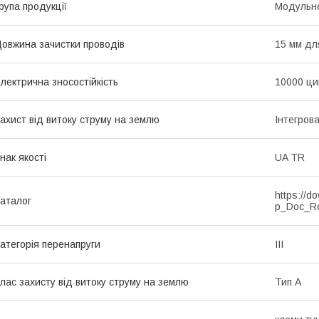
рупа продукції
Модульне
овжина зачистки проводів
15 мм дл
лектрична зносостійкість
10000 ци
ахист від витоку струму на землю
Інтегров
нак якості
UA TR
https://d
аталог
p_Doc_R
атегорія перенапруги
ІІІ
лас захисту від витоку струму на землю
Тип А