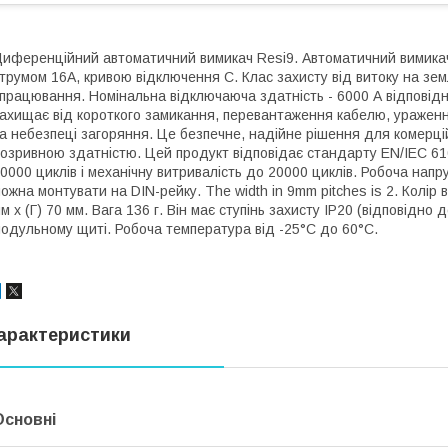
иференційний автоматичний вимикач Resi9. Автоматичний вимика
трумом 16A, кривою відключення C. Клас захисту від витоку на зем
працювання. Номінальна відключаюча здатність - 6000 А відповід
ахищає від короткого замикання, перевантаження кабелю, ураженн
а небезпеці загоряння. Це безпечне, надійне рішення для комерці
озривною здатністю. Цей продукт відповідає стандарту EN/IEC 610
0000 циклів і механічну витривалість до 20000 циклів. Робоча напр
ожна монтувати на DIN-рейку. The width in 9mm pitches is 2. Колір 
м х (Г) 70 мм. Вага 136 г. Він має ступінь захисту IP20 (відповідно
одульному щиті. Робоча температура від -25°C до 60°C.
арактеристики
Основні