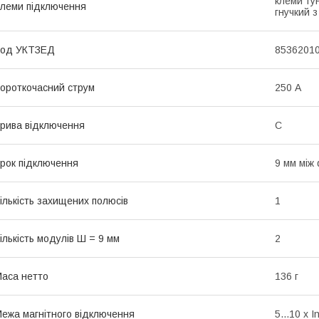
клеми тун
леми підключення
гнучкий 
Код УКТЗЕД
8536201
ороткочасний струм
250 А
рива відключення
C
рок підключення
9 мм між
ількість захищених полюсів
1
ількість модулів Ш = 9 мм
2
аса нетто
136 г
ежа магнітного відключення
5...10 x I