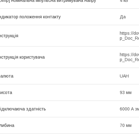
Uimp] номінальна імпульсна витримувана напру
4 кВ
ндикатор положення контакту
Да
https://d
нструкція
p_Doc_R
https://d
нструкція користувача
p_Doc_R
Валюта
UAH
исота
93 мм
ідключаюча здатність
6000 А з
либина
70 мм