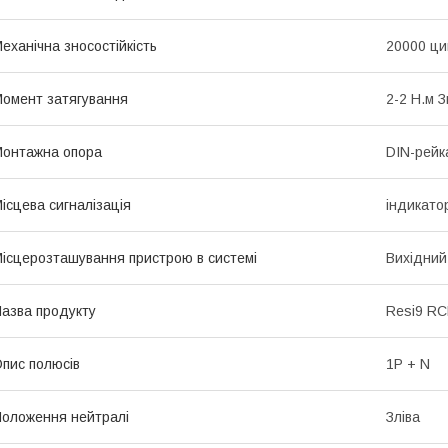
еханічна зносостійкість
20000 ци
омент затягування
2-2 Н.м 
онтажна опора
DIN-рейк
ісцева сигналізація
iндикато
ісцерозташування пристрою в системі
Вихідний
азва продукту
Resi9 R
пис полюсів
1P + N
оложення нейтралі
Зліва