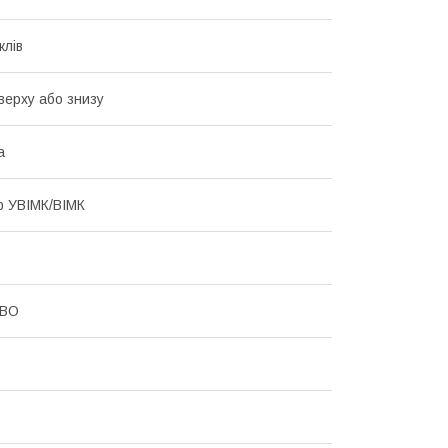
клів
Зверху або знизу
а
р УВІМК/ВІМК
CBO