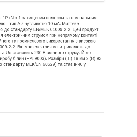
ч 1P+N з 1 захищеним полюсом та номінальним
лю - тип А з чутливістю 10 мА. Миттєве
но до стандарту EN/МЕК 61009-2-2. Цей продукт
я електричним струмом при непрямому контакті
йного та промислового використання з високою
09-2-2. Він має електричну витривалість до
уга Ue становить 230 В змінного струму. Його
виробу білий (RAL9003). Розміри (Ш) 18 мм х (В) 93
 до стандарту МЕК/EN 60529) та стає IP40 у