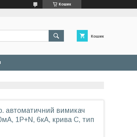
Кошик
Кошик
И
ф. автоматичний вимикач
0мA, 1P+N, 6кA, крива С, тип