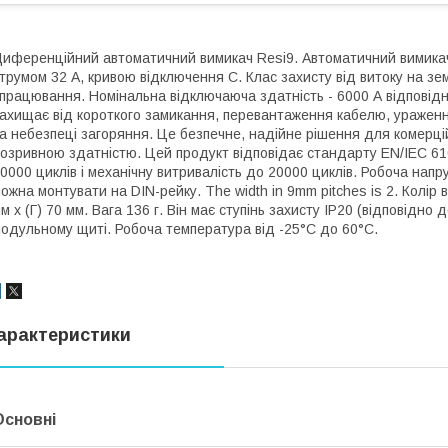
иференційний автоматичний вимикач Resi9. Автоматичний вимика
трумом 32 A, кривою відключення C. Клас захисту від витоку на зе
працювання. Номінальна відключаюча здатність - 6000 А відповід
ахищає від короткого замикання, перевантаження кабелю, ураженн
а небезпеці загоряння. Це безпечне, надійне рішення для комерці
озривною здатністю. Цей продукт відповідає стандарту EN/IEC 610
0000 циклів і механічну витривалість до 20000 циклів. Робоча напр
ожна монтувати на DIN-рейку. The width in 9mm pitches is 2. Колір 
м х (Г) 70 мм. Вага 136 г. Він має ступінь захисту IP20 (відповідно
одульному щиті. Робоча температура від -25°C до 60°C.
арактеристики
Основні