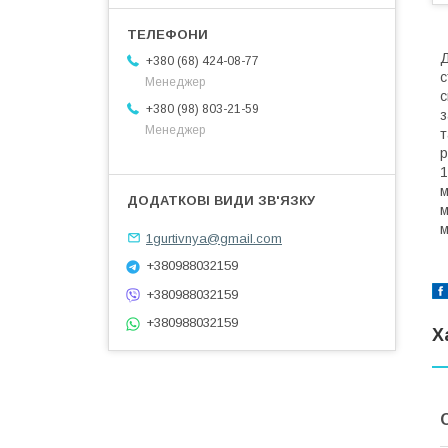
Д
+380 (68) 424-08-77
с
Менеджер
с
+380 (98) 803-21-59
з
Менеджер
т
р
1
м
м
м
1gurtivnya@gmail.com
+380988032159
+380988032159
+380988032159
Х