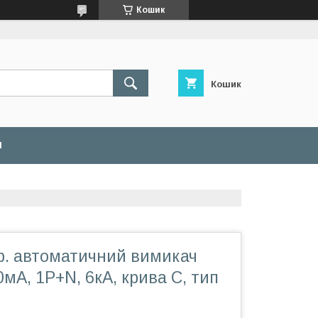
Кошик
Кошик
И
ф. автоматичний вимикач
0мA, 1P+N, 6кA, крива С, тип