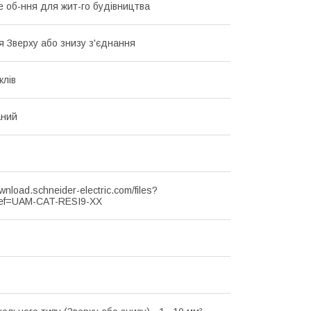
 об-ння для жит-го будівництва
я Зверху або знизу з'єднання
клів
аний
ownload.schneider-electric.com/files?
ef=UAM-CAT-RESI9-XX