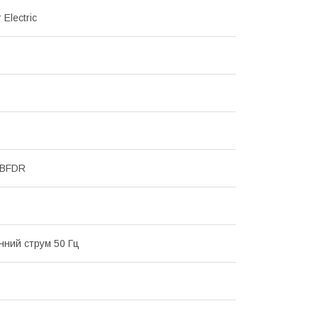
 Electric
MBFDR
інний струм 50 Гц