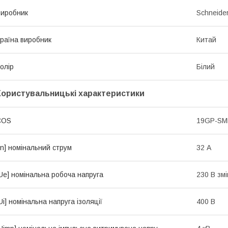
иробник
Schneider
раїна виробник
Китай
олір
Білий
Користувальницькі характеристики
COS
19GP-S
In] номінальний струм
32 А
Ue] номінальна робоча напруга
230 В зм
Ui] номінальна напруга ізоляції
400 В