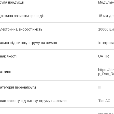
рупа продукції
Модульне
овжина зачистки проводів
15 мм дл
лектрична зносостійкість
10000 ци
ахист від витоку струму на землю
Інтегров
нак якості
UA TR
https://d
аталог
p_Doc_R
атегорія перенапруги
ІІІ
лас захисту від витоку струму на землю
Тип АС