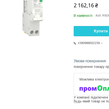
2 162,16 ₴
В наявності
Код:
R9D
Купити
+380988032159
повернення товару п
У компанії підключені
будь-який товар не п