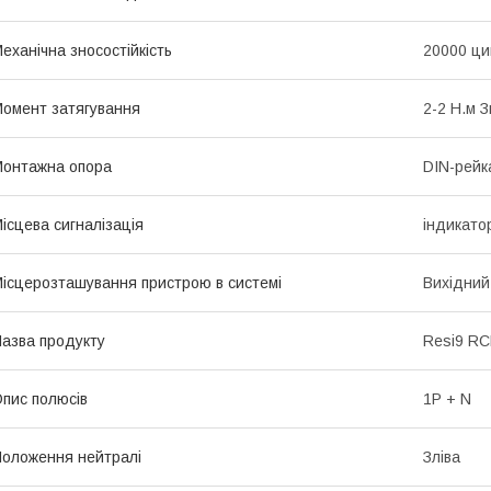
еханічна зносостійкість
20000 ци
омент затягування
2-2 Н.м 
онтажна опора
DIN-рейк
ісцева сигналізація
iндикато
ісцерозташування пристрою в системі
Вихідний
азва продукту
Resi9 R
пис полюсів
1P + N
оложення нейтралі
Зліва