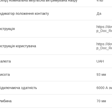
Uimp] номінальна імпульсна витримувана напру
4 кВ
ндикатор положення контакту
Да
https://d
нструкція
p_Doc_R
https://d
нструкція користувача
p_Doc_R
Валюта
UAH
исота
93 мм
ідключаюча здатність
6000 А з
либина
70 мм