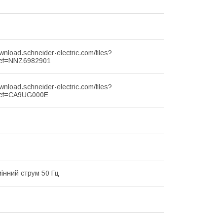
ownload.schneider-electric.com/files?
ef=NNZ6982901
ownload.schneider-electric.com/files?
ef=CA9UG000E
мінний струм 50 Гц