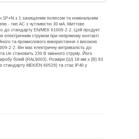
ч 1P+N з 1 захищеним полюсом та номінальним
млю - тип АС з чутливістю 30 мА. Миттєве
но до стандарту EN/МЕК 61009-2-2. Цей продукт
я електричним струмом при непрямому контакті
йного та промислового використання з високою
09-2-2. Він має електричну витривалість до
уга Ue становить 230 В змінного струму. Його
виробу білий (RAL9003). Розміри (Ш) 18 мм х (В) 93
 до стандарту МЕК/EN 60529) та стає IP40 у