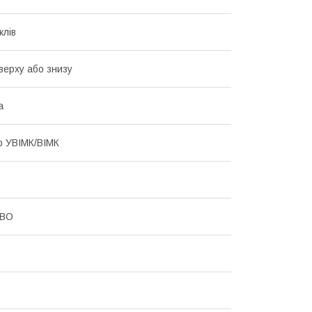
клів
Зверху або знизу
а
р УВІМК/ВІМК
CBO