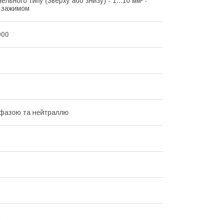
ельного типу (Зверху або знизу) - 1...10 мм² -
з зажимом
000
 фазою та нейтраллю
n