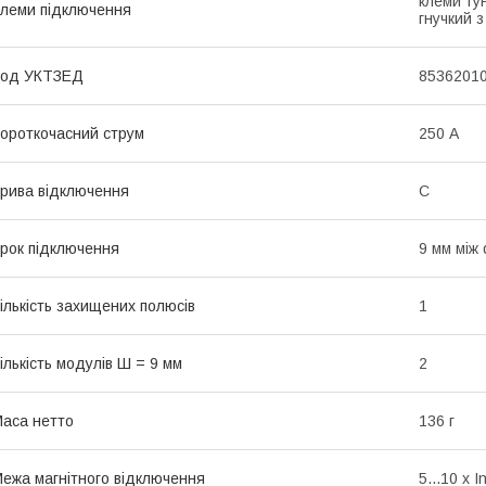
клеми тун
леми підключення
гнучкий 
Код УКТЗЕД
8536201
ороткочасний струм
250 А
рива відключення
C
рок підключення
9 мм між
ількість захищених полюсів
1
ількість модулів Ш = 9 мм
2
аса нетто
136 г
ежа магнітного відключення
5...10 x I