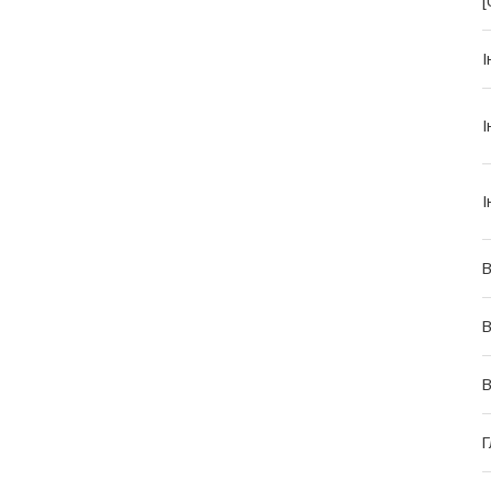
[
І
І
І
В
В
Г