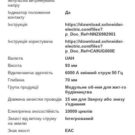
імпульсна витримувана
напру
Індикатор положення
Да
контакту
Інструкція
https://download.schneider-
electric.com/files?
p_Doc_Ref=NNZ6982901
Інструкція користувача
https://download.schneider-
electric.com/files?
p_Doc_Ref=CA9UG000E
Валюта
UAH
Висота
93 мм
Відключаюча здатність
6000 А змінний струм 50 Гц
Глибина
70 мм
Група продукції
Модульне об-ння для жит-го
будівництва
Довжина зачистки проводів
15 мм для Зверху або знизу
з'єднання
Електрична зносостійкість
10000 циклів
Захист від витоку струму
Інтегрований
на землю
Знак якості
EAC