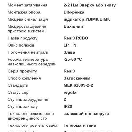
Момент затягування
2-2 Н.м Зверху або знизу
Монтажна опора
DIN-рейка
Місцева сигналізація
iндикатор УВІМК/ВІМК
Місцерозташування
Вихідний
пристрою в системі
Назва продукту
Resi9 RCBO
Опис полюсів
1P + N
Положення нейтралі
Зліва
Робоча температура
-25-60 °C
навколишнього середови
Серія продукту
Resi9
Спосіб кріплення
Затисканням
Стандарти
МЕК 61009-2-2
Статус серії
regular
Ступінь забруднення
2
Ступінь захисту
IP20
Технологія відключення
залежний від напруги
диференційного стр
Технологія розчеплювача
Тепломагнітний