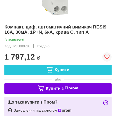
Компакт. диф. автоматичний вимикач RESI9
16А, 30мA, 1P+N, 6кA, крива С, тип А
В наявності
Код: R9D88616
Роздріб
1 797,12
₴
Купити
або
Купити з
Що таке купити з Пром?
Замовлення під захистом