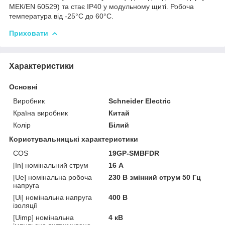
МЕК/EN 60529) та стає IP40 у модульному щиті. Робоча
температура від -25°C до 60°C.
Приховати
Характеристики
Основні
Виробник
Schneider Electric
Країна виробник
Китай
Колір
Білий
Користувальницькі характеристики
COS
19GP-SMBFDR
[In] номінальний струм
16 А
[Ue] номінальна робоча
230 В змінний струм 50 Гц
напруга
[Ui] номінальна напруга
400 В
ізоляції
[Uimp] номінальна
4 кВ