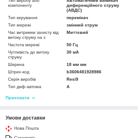
Тип виробу або
Автоматичний вимикач
компоненту
диференційного струму
(АВДС)
Тип керування
перемікач
Тип мережі
змінний струм
Час витримки захисту від
Миттєвий
витоку струму на з
Частота мережі
50 Гц
Чутливість до витоку
30 мА
струму
Ширина
18 мм мм
Штрих-код
b3606481928986
Серія виробів
Resi9
Тип диф-автома
A
Приховати
Умови доставки
Нова Пошта
Самовивіз