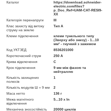
Каталог
https://download.schneider-
electric.com/files?
p_Doc_Ref=UAM-CAT-RESI9-
XX
Категорія перенапруги
ІІІ
Клас захисту від витоку
Тип А
струму на землю
Клеми підключення
клеми тунельного типу
(Зверху або знизу) - 1...10
мм² - гнучкий з зажимом
Код УКТЗЕД
8536201000
Короткочасний струм
250 А
Крива відключення
C
Крок підключення
9 мм між фазою та
нейтраллю
Кількість захищених
1
полюсів
Кількість модулів Ш = 9 мм
2
Маса нетто
136 г
Межа магнітного
5...10 x In
відключення
Механічна зносостійкість
20000 циклів