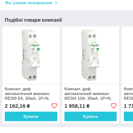
Всі умови повернення
Подібні товари компанії
Компакт. диф.
Компакт. диф.
Комп
автоматичний вимикач
автоматичний вимикач
авто
RESI9 6А, 30мA, 1P+N,
RESI9 10А, 30мA, 1P+N,
RESI
6кA, крива С, тип АС
6кA, крива С, тип АС
6кA,
2 162,16
1 958,11
1 7
₴
₴
Купити
Купити