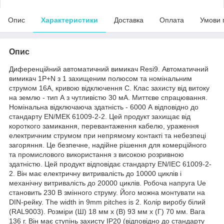
Опис
Характеристики
Доставка
Оплата
Умови 
Опис
Диференційний автоматичний вимикач Resi9. Автоматичний
вимикач 1P+N з 1 захищеним полюсом та номінальним
струмом 16A, кривою відключення C. Клас захисту від витоку
на землю - тип А з чутливістю 30 мА. Миттєве спрацювання.
Номінальна відключаюча здатність - 6000 А відповідно до
стандарту EN/МЕК 61009-2-2. Цей продукт захищає від
короткого замикання, перевантаження кабелю, ураження
електричним струмом при непрямому контакті та небезпеці
загоряння. Це безпечне, надійне рішення для комерційного
та промислового використання з високою розривною
здатністю. Цей продукт відповідає стандарту EN/IEC 61009-2-
2. Він має електричну витривалість до 10000 циклів і
механічну витривалість до 20000 циклів. Робоча напруга Ue
становить 230 В змінного струму. Його можна монтувати на
DIN-рейку. The width in 9mm pitches is 2. Колір виробу білий
(RAL9003). Розміри (Ш) 18 мм х (В) 93 мм х (Г) 70 мм. Вага
136 г. Він має ступінь захисту IP20 (відповідно до стандарту