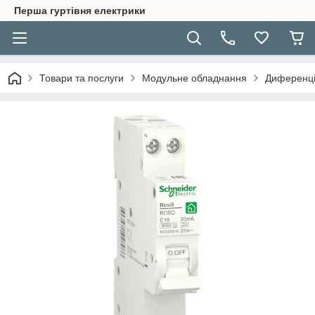
Перша гуртівня електрики
Товари та послуги
Модульне обладнання
Диференці