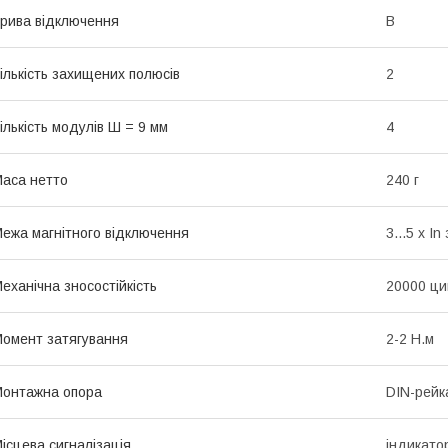
рива відключення
B
ількість захищених полюсів
2
ількість модулів Ш = 9 мм
4
аса нетто
240 г
ежа магнітного відключення
3...5 x I
еханічна зносостійкість
20000 ци
омент затягування
2-2 Н.м
онтажна опора
DIN-рейк
ісцева сигналізація
iндикато