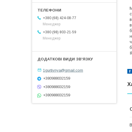
М
с
+380 (68) 424-08-77
в
Менеджер
в
б
+380 (98) 803-21-59
н
Менеджер
ч
б
I
1gurtivnya@gmail.com
+380988032159
Х
+380988032159
+380988032159
В