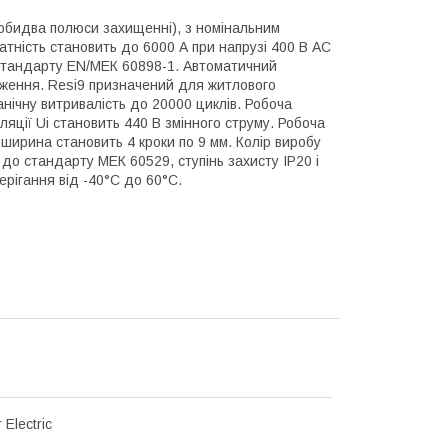
обидва полюси захищенні), з номінальним
тність становить до 6000 А при напрузі 400 В АС
 стандарту EN/МЕК 60898-1. Автоматичний
аження. Resi9 призначений для житлового
анічну витривалість до 20000 циклів. Робоча
ляції Ui становить 440 В змінного струму. Робоча
 ширина становить 4 кроки по 9 мм. Колір виробу
 до стандарту МЕК 60529, ступінь захисту IP20 і
ерігання від -40°C до 60°C.
 Electric