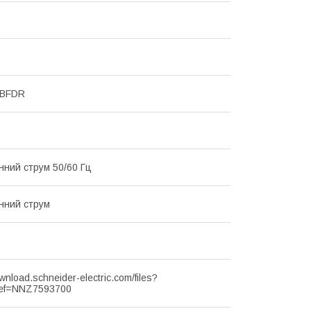
MBFDR
інний струм 50/60 Гц
інний струм
ownload.schneider-electric.com/files?
ef=NNZ7593700