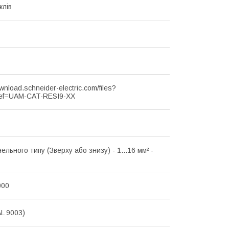
клів
ownload.schneider-electric.com/files?
ef=UAM-CAT-RESI9-XX
ельного типу (Зверху або знизу) - 1...16 мм² -
000
AL 9003)