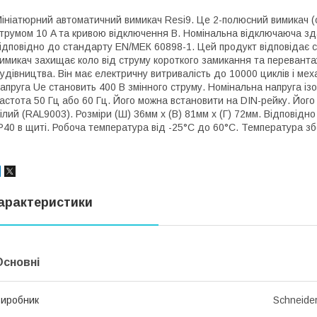
ініатюрний автоматичний вимикач Resi9. Це 2-полюсний вимикач (
трумом 10 A та кривою відключення В. Номінальна відключаюча зда
ідповідно до стандарту EN/МЕК 60898-1. Цей продукт відповідає
имикач захищає коло від струму короткого замикання та перевант
удівництва. Він має електричну витривалість до 10000 циклів і мех
апруга Ue становить 400 В змінного струму. Номінальна напруга ізо
астота 50 Гц або 60 Гц. Його можна встановити на DIN-рейку. Його
ілий (RAL9003). Розміри (Ш) 36мм х (В) 81мм х (Г) 72мм. Відповідно
P40 в щиті. Робоча температура від -25°C до 60°C. Температура зб
арактеристики
Основні
иробник
Schneider