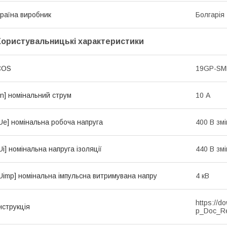
раїна виробник
Болгарія
Користувальницькі характеристики
COS
19GP-S
In] номінальний струм
10 А
Ue] номінальна робоча напруга
400 В зм
Ui] номінальна напруга ізоляції
440 В зм
Uimp] номінальна імпульсна витримувана напру
4 кВ
https://d
нструкція
p_Doc_R