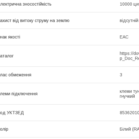
лектрична зносостійкість
10000 ци
ахист від витоку струму на землю
відсутній
нак якості
EAC
https://d
аталог
p_Doc_R
лас обмеження
3
клеми тун
леми підключення
гнучкий
Код УКТЗЕД
8536201
олір
Білий (R