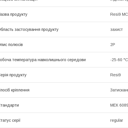
азва продукту
Resi9 M
бласть застосування продукту
захист
пис полюсів
2P
обоча температура навколишнього середови
-25-60 °C
ерія продукту
Resi9
посіб кріплення
Затискан
Стандарти
МЕК 6089
татус серії
regular