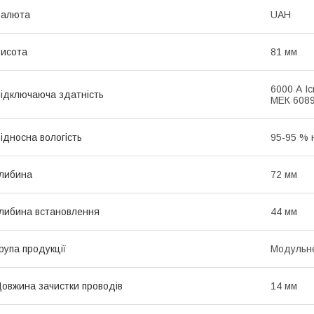
Валюта
UAH
исота
81 мм
6000 А Ic
ідключаюча здатність
МЕК 6089
ідносна вологість
95-95 % 
либина
72 мм
либина встановлення
44 мм
рупа продукції
Модульне
овжина зачистки проводів
14 мм