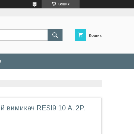
Кошик
Кошик
И
 вимикач RESI9 10 А, 2P,