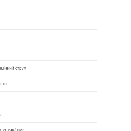
n змінний струм
клів
а
р УВІМК/ВІМК