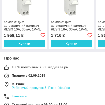
Компакт. диф.
Компакт. диф.
Комп
автоматичний вимикач
автоматичний вимикач
авто
RESI9 10А, 30мA, 1P+N,
RESI9 16А, 30мA, 1P+N,
RESI
6кA, крива С, тип АС
6кA, крива С, тип АС
6кA,
1 958,11
1 716
1 8
₴
₴
Купити
Купити
Про нас
100% позитивних з 330 відгуків за рік
Працює з 02.09.2019
м. Рівне
Робітничий провулок 3, Рівне, Україна
Контакти
Сьогодні працює з 09:00 до 18:00