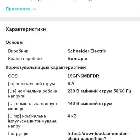
Приховати
Характеристики
Основні
Виробник
Schneider Electric
Країна виробник
Болгарія
Користувальницькі характеристики
COS
19GP-SMBFDR
[In] номінальний струм
6 А
[Ue] номінальна робоча
230 В змінний струм 50/60 Гц
напруга
[Ui] номінальна напруга
440 В змінний струм
ізоляції
[Uimp] номінальна
4 кВ
імпульсна витримувана
напру
Інструкція
https://download.schneider-
electric.com/files?