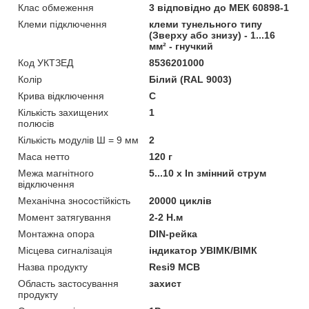
Клас обмеження
3 відповідно до МЕК 60898-1
Клеми підключення
клеми тунельного типу
(Зверху або знизу) - 1...16
мм² - гнучкий
Код УКТЗЕД
8536201000
Колір
Білий (RAL 9003)
Крива відключення
C
Кількість захищених
1
полюсів
Кількість модулів Ш = 9 мм
2
Маса нетто
120 г
Межа магнітного
5...10 x In змінний струм
відключення
Механічна зносостійкість
20000 циклів
Момент затягування
2-2 Н.м
Монтажна опора
DIN-рейка
Місцева сигналізація
iндикатор УВІМК/ВІМК
Назва продукту
Resi9 MCB
Область застосування
захист
продукту