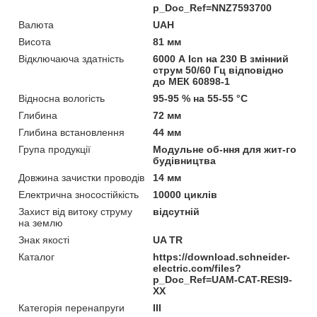
p_Doc_Ref=NNZ7593700
Валюта
UAH
Висота
81 мм
Відключаюча здатність
6000 А Icn на 230 В змінний
струм 50/60 Гц відповідно
до МЕК 60898-1
Відносна вологість
95-95 % на 55-55 °C
Глибина
72 мм
Глибина встановлення
44 мм
Група продукції
Модульне об-ння для жит-го
будівництва
Довжина зачистки проводів
14 мм
Електрична зносостійкість
10000 циклів
Захист від витоку струму
відсутній
на землю
Знак якості
UA TR
Каталог
https://download.schneider-
electric.com/files?
p_Doc_Ref=UAM-CAT-RESI9-
XX
Категорія перенапруги
ІІІ