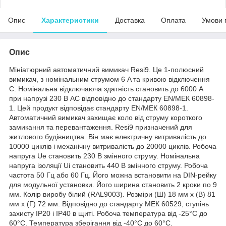
Опис
Характеристики
Доставка
Оплата
Умови 
Опис
Мініатюрний автоматичний вимикач Resi9. Це 1-полюсний
вимикач, з номінальним струмом 6 A та кривою відключення
С. Номінальна відключаюча здатність становить до 6000 А
при напрузі 230 В АС відповідно до стандарту EN/МЕК 60898-
1. Цей продукт відповідає стандарту EN/МЕК 60898-1.
Автоматичний вимикач захищає коло від струму короткого
замикання та перевантаження. Resi9 призначений для
житлового будівництва. Він має електричну витривалість до
10000 циклів і механічну витривалість до 20000 циклів. Робоча
напруга Ue становить 230 В змінного струму. Номінальна
напруга ізоляції Ui становить 440 В змінного струму. Робоча
частота 50 Гц або 60 Гц. Його можна встановити на DIN-рейку
для модульної установки. Його ширина становить 2 кроки по 9
мм. Колір виробу білий (RAL9003). Розміри (Ш) 18 мм х (В) 81
мм х (Г) 72 мм. Відповідно до стандарту МЕК 60529, ступінь
захисту IP20 і IP40 в щиті. Робоча температура від -25°C до
60°C. Температура зберігання від -40°C до 60°C.