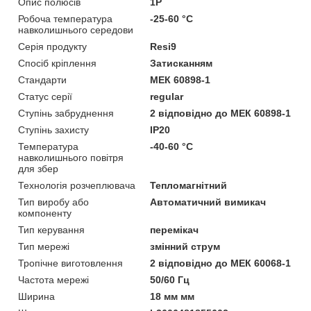
Опис полюсів
1P
Робоча температура
-25-60 °C
навколишнього середови
Серія продукту
Resi9
Спосіб кріплення
Затисканням
Стандарти
МЕК 60898-1
Статус серії
regular
Ступінь забруднення
2 відповідно до МЕК 60898-1
Ступінь захисту
IP20
Температура
-40-60 °C
навколишнього повітря
для збер
Технологія розчеплювача
Тепломагнітний
Тип виробу або
Автоматичний вимикач
компоненту
Тип керування
перемікач
Тип мережі
змінний струм
Тропічне виготовлення
2 відповідно до МЕК 60068-1
Частота мережі
50/60 Гц
Ширина
18 мм мм