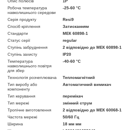
Опис полюсів
1P
Робоча температура
-25-60 °C
навколишнього середови
Серія продукту
Resi9
Спосіб кріплення
Затисканням
Стандарти
МЕК 60898-1
Статус серії
regular
Ступінь забруднення
2 відповідно до МЕК 60898-1
Ступінь захисту
IP20
Температура
-40-60 °C
навколишнього повітря
для збер
Технологія розчеплювача
Тепломагнітний
Тип виробу або
Автоматичний вимикач
компоненту
Тип керування
перемікач
Тип мережі
змінний струм
Тропічне виготовлення
2 відповідно до МЕК 60068-1
Частота мережі
50/60 Гц
Ширина
18 мм мм