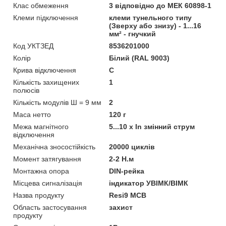
Клас обмеження
3 відповідно до МЕК 60898-1
Клеми підключення
клеми тунельного типу
(Зверху або знизу) - 1...16
мм² - гнучкий
Код УКТЗЕД
8536201000
Колір
Білий (RAL 9003)
Крива відключення
C
Кількість захищених
1
полюсів
Кількість модулів Ш = 9 мм
2
Маса нетто
120 г
Межа магнітного
5...10 x In змінний струм
відключення
Механічна зносостійкість
20000 циклів
Момент затягування
2-2 Н.м
Монтажна опора
DIN-рейка
Місцева сигналізація
iндикатор УВІМК/ВІМК
Назва продукту
Resi9 MCB
Область застосування
захист
продукту