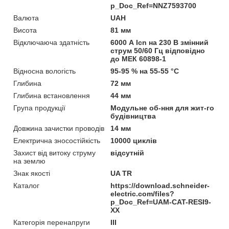
p_Doc_Ref=NNZ7593700
Валюта
UAH
Висота
81 мм
Відключаюча здатність
6000 А Icn на 230 В змінний
струм 50/60 Гц відповідно
до МЕК 60898-1
Відносна вологість
95-95 % на 55-55 °C
Глибина
72 мм
Глибина встановлення
44 мм
Група продукції
Модульне об-ння для жит-го
будівництва
Довжина зачистки проводів
14 мм
Електрична зносостійкість
10000 циклів
Захист від витоку струму
відсутній
на землю
Знак якості
UA TR
Каталог
https://download.schneider-
electric.com/files?
p_Doc_Ref=UAM-CAT-RESI9-
XX
Категорія перенапруги
ІІІ