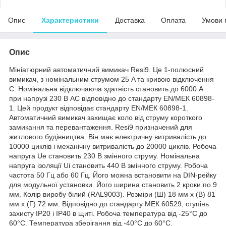
Опис
Характеристики
Доставка
Оплата
Умови 
Опис
Мініатюрний автоматичний вимикач Resi9. Це 1-полюсний
вимикач, з номінальним струмом 25 A та кривою відключення
С. Номінальна відключаюча здатність становить до 6000 А
при напрузі 230 В АС відповідно до стандарту EN/МЕК 60898-
1. Цей продукт відповідає стандарту EN/МЕК 60898-1.
Автоматичний вимикач захищає коло від струму короткого
замикання та перевантаження. Resi9 призначений для
житлового будівництва. Він має електричну витривалість до
10000 циклів і механічну витривалість до 20000 циклів. Робоча
напруга Ue становить 230 В змінного струму. Номінальна
напруга ізоляції Ui становить 440 В змінного струму. Робоча
частота 50 Гц або 60 Гц. Його можна встановити на DIN-рейку
для модульної установки. Його ширина становить 2 кроки по 9
мм. Колір виробу білий (RAL9003). Розміри (Ш) 18 мм х (В) 81
мм х (Г) 72 мм. Відповідно до стандарту МЕК 60529, ступінь
захисту IP20 і IP40 в щиті. Робоча температура від -25°C до
60°C. Температура зберігання від -40°C до 60°C.