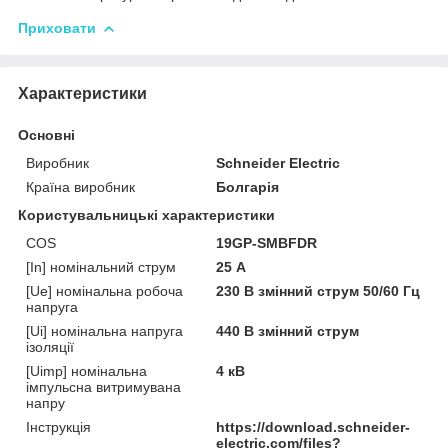
Приховати
Характеристики
Основні
Виробник
Schneider Electric
Країна виробник
Болгарія
Користувальницькі характеристики
COS
19GP-SMBFDR
[In] номінальний струм
25 А
[Ue] номінальна робоча
230 В змінний струм 50/60 Гц
напруга
[Ui] номінальна напруга
440 В змінний струм
ізоляції
[Uimp] номінальна
4 кВ
імпульсна витримувана
напру
Інструкція
https://download.schneider-
electric.com/files?