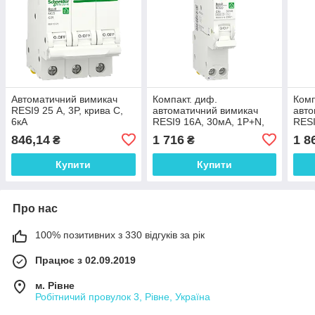
Автоматичний вимикач
Компакт. диф.
Комп
RESI9 25 А, 3P, крива С,
автоматичний вимикач
авто
6кА
RESI9 16А, 30мA, 1P+N,
RESI
6кA, крива С, тип АС
6кA,
846,14
1 716
1 8
₴
₴
Купити
Купити
Про нас
100% позитивних з 330 відгуків за рік
Працює з 02.09.2019
м. Рівне
Робітничий провулок 3, Рівне, Україна