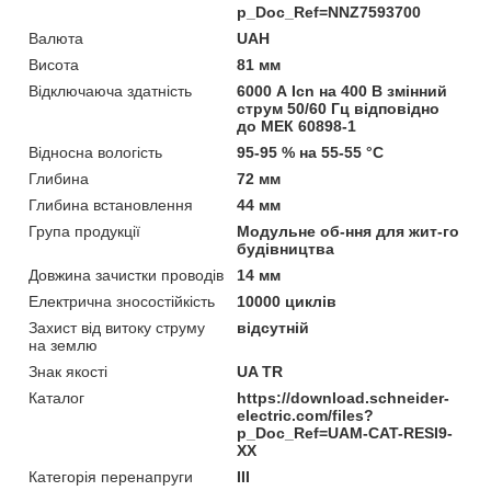
p_Doc_Ref=NNZ7593700
Валюта
UAH
Висота
81 мм
Відключаюча здатність
6000 А Icn на 400 В змінний
струм 50/60 Гц відповідно
до МЕК 60898-1
Відносна вологість
95-95 % на 55-55 °C
Глибина
72 мм
Глибина встановлення
44 мм
Група продукції
Модульне об-ння для жит-го
будівництва
Довжина зачистки проводів
14 мм
Електрична зносостійкість
10000 циклів
Захист від витоку струму
відсутній
на землю
Знак якості
UA TR
Каталог
https://download.schneider-
electric.com/files?
p_Doc_Ref=UAM-CAT-RESI9-
XX
Категорія перенапруги
ІІІ