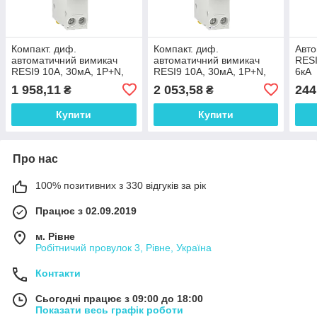
Компакт. диф.
Компакт. диф.
Авто
автоматичний вимикач
автоматичний вимикач
RESI
RESI9 10А, 30мA, 1P+N,
RESI9 10А, 30мA, 1P+N,
6кА
6кA, крива С, тип АС
6кA, крива С, тип А
1 958,11
2 053,58
244
₴
₴
Купити
Купити
Про нас
100% позитивних з 330 відгуків за рік
Працює з 02.09.2019
м. Рівне
Робітничий провулок 3, Рівне, Україна
Контакти
Сьогодні працює з 09:00 до 18:00
Показати весь графік роботи