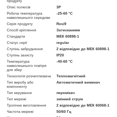
продукту
Опис полюсів
3P
Робоча температура
-25-60 °C
навколишнього середови
Серія продукту
Resi9
Спосіб кріплення
Затисканням
Стандарти
МЕК 60898-1
Статус серії
regular
Ступінь забруднення
2 відповідно до МЕК 60898-1
Ступінь захисту
IP20
Температура
-40-60 °C
навколишнього повітря
для збер
Технологія розчеплювача
Тепломагнітний
Тип виробу або
Автоматичний вимикач
компоненту
Тип керування
перемікач
Тип мережі
змінний струм
Тропічне виготовлення
2 відповідно до МЕК 60068-1
Частота мережі
50/60 Гц