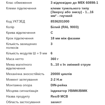
Клас обмеження
3 відповідно до МЕК 60898-1
Клеми підключення
клеми тунельного типу
(Зверху або знизу) - 1...16
мм² - гнучкий
Код УКТЗЕД
8536201000
Колір
Білий (RAL 9003)
Крива відключення
C
Крок підключення
18 мм між фазами
Кількість захищених
3
полюсів
Кількість модулів Ш = 9 мм
6
Маса нетто
360 г
Межа магнітного
5...10 x In змінний струм
відключення
Механічна зносостійкість
20000 циклів
Момент затягування
2-2 Н.м
Монтажна опора
DIN-рейка
Місцева сигналізація
iндикатор УВІМК/ВІМК
Назва продукту
Resi9 MCB
Область застосування
захист