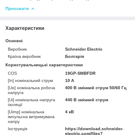
Приховати
Характеристики
Основні
Виробник
Schneider Electric
Країна виробник
Болгарія
Користувальницькі характеристики
COS
19GP-SMBFDR
[In] номінальний струм
10 А
[Ue] номінальна робоча
400 В змінний струм 50/60 Гц
напруга
[Ui] номінальна напруга
440 В змінний струм
ізоляції
[Uimp] номінальна
4 кВ
імпульсна витримувана
напру
Інструкція
https://download.schneider-
electric.com/files?