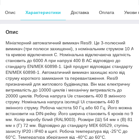
Опис
Характеристики
Доставка
Оплата
Умови 
Опис
Мініатюрний автоматичний вимикач Resi9. Це 3-полюсний
вимикач (три полюси захищенні), з номінальним струмом 10 A
та кривою відключення С. Номінальна відключаюча здатність
становить до 6000 А при напрузі 400 В АС відповідно до
стандарту EN/МЕК 60898-1. Цей продукт відповідає стандарту
EN/МЕК 60898-1. Автоматичний вимикач захищає коло від
струму короткого замикання та перевантаження. Resi9
призначений для житлового будівництва. Він має електричну
витривалість до 10000 циклів і механічну витривалість до
20000 циклів. Робоча напруга Ue становить 400 В змінного
струму. Номінальна напруга ізоляції Ui становить 440 В
змінного струму. Робоча частота 50 Гц або 60 Гц. Його можна
встановити на DIN-рейку. Його ширина становить 6 кроків по 9
мм. Колір виробу білий (RAL9003). Розміри (Ш) 54 мм х (В) 81
мм х (Г) 72 мм. Відповідно до стандарту МЕК 60529, ступінь
захисту IP20 і IP40 в щиті. Робоча температура від -25°C до
60°C. Температура зберігання від -40°C до 60°C.