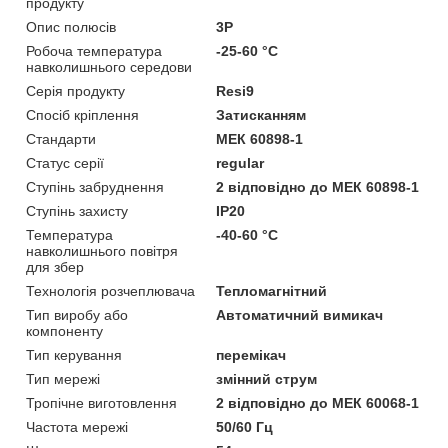
продукту
Опис полюсів
3P
Робоча температура
-25-60 °C
навколишнього середови
Серія продукту
Resi9
Спосіб кріплення
Затисканням
Стандарти
МЕК 60898-1
Статус серії
regular
Ступінь забруднення
2 відповідно до МЕК 60898-1
Ступінь захисту
IP20
Температура
-40-60 °C
навколишнього повітря
для збер
Технологія розчеплювача
Тепломагнітний
Тип виробу або
Автоматичний вимикач
компоненту
Тип керування
перемікач
Тип мережі
змінний струм
Тропічне виготовлення
2 відповідно до МЕК 60068-1
Частота мережі
50/60 Гц