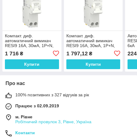
Компакт. диф.
Компакт. диф.
Авто
автоматичний вимикач
автоматичний вимикач
RESI
RESI9 16А, 30мA, 1P+N,
RESI9 16А, 30мA, 1P+N,
6кА
6кA, крива С, тип АС
6кA, крива С, тип А
1 716
1 797,12
224
₴
₴
Купити
Купити
Про нас
100% позитивних з 327 відгуків за рік
Працює з 02.09.2019
м. Рівне
Робітничий провулок 3, Рівне, Україна
Контакти