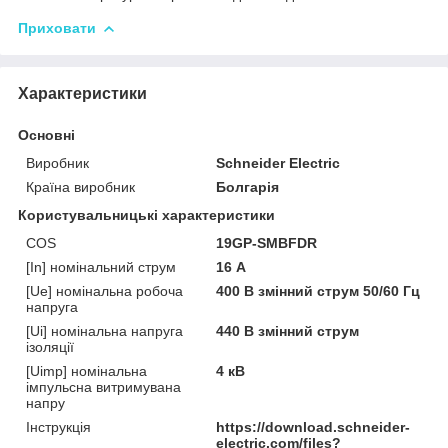
Приховати
Характеристики
Основні
Виробник
Schneider Electric
Країна виробник
Болгарія
Користувальницькі характеристики
COS
19GP-SMBFDR
[In] номінальний струм
16 А
[Ue] номінальна робоча
400 В змінний струм 50/60 Гц
напруга
[Ui] номінальна напруга
440 В змінний струм
ізоляції
[Uimp] номінальна
4 кВ
імпульсна витримувана
напру
Інструкція
https://download.schneider-
electric.com/files?