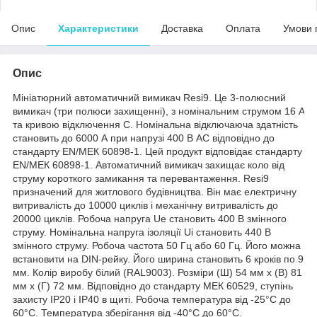
Опис
Характеристики
Доставка
Оплата
Умови 
Опис
Мініатюрний автоматичний вимикач Resi9. Це 3-полюсний
вимикач (три полюси захищенні), з номінальним струмом 16 A
та кривою відключення С. Номінальна відключаюча здатність
становить до 6000 А при напрузі 400 В АС відповідно до
стандарту EN/МЕК 60898-1. Цей продукт відповідає стандарту
EN/МЕК 60898-1. Автоматичний вимикач захищає коло від
струму короткого замикання та перевантаження. Resi9
призначений для житлового будівництва. Він має електричну
витривалість до 10000 циклів і механічну витривалість до
20000 циклів. Робоча напруга Ue становить 400 В змінного
струму. Номінальна напруга ізоляції Ui становить 440 В
змінного струму. Робоча частота 50 Гц або 60 Гц. Його можна
встановити на DIN-рейку. Його ширина становить 6 кроків по 9
мм. Колір виробу білий (RAL9003). Розміри (Ш) 54 мм х (В) 81
мм х (Г) 72 мм. Відповідно до стандарту МЕК 60529, ступінь
захисту IP20 і IP40 в щиті. Робоча температура від -25°C до
60°C. Температура зберігання від -40°C до 60°C.