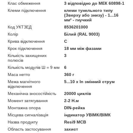
Клас обмеження
3 відповідно до МЕК 60898-1
Клеми підключення
клеми тунельного типу
(Зверху або знизу) - 1...16
мм² - гнучкий
Код УКТЗЕД
8536201000
Колір
Білий (RAL 9003)
Крива відключення
C
Крок підключення
18 мм між фазами
Кількість захищених
3
полюсів
Кількість модулів Ш = 9 мм
6
Маса нетто
360 г
Межа магнітного
5...10 x In змінний струм
відключення
Механічна зносостійкість
20000 циклів
Момент затягування
2-2 Н.м
Монтажна опора
DIN-рейка
Місцева сигналізація
iндикатор УВІМК/ВІМК
Назва продукту
Resi9 MCB
Область застосування
захист