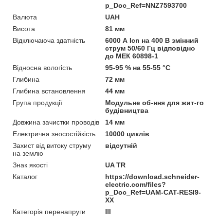
p_Doc_Ref=NNZ7593700
Валюта
UAH
Висота
81 мм
Відключаюча здатність
6000 А Icn на 400 В змінний
струм 50/60 Гц відповідно
до МЕК 60898-1
Відносна вологість
95-95 % на 55-55 °C
Глибина
72 мм
Глибина встановлення
44 мм
Група продукції
Модульне об-ння для жит-го
будівництва
Довжина зачистки проводів
14 мм
Електрична зносостійкість
10000 циклів
Захист від витоку струму
відсутній
на землю
Знак якості
UA TR
Каталог
https://download.schneider-
electric.com/files?
p_Doc_Ref=UAM-CAT-RESI9-
XX
Категорія перенапруги
ІІІ