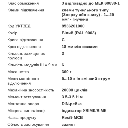
Клас обмеження
3 відповідно до МЕК 60898-1
Клеми підключення
клеми тунельного типу
(Зверху або знизу) - 1...25
мм² - гнучкий
Код УКТЗЕД
8536201000
Колір
Білий (RAL 9003)
Крива відключення
C
Крок підключення
18 мм між фазами
Кількість захищених
3
полюсів
Кількість модулів Ш = 9 мм
6
Маса нетто
360 г
Межа магнітного
5...10 x In змінний струм
відключення
Механічна зносостійкість
20000 циклів
Момент затягування
3.5-3.5 Н.м
Монтажна опора
DIN-рейка
Місцева сигналізація
iндикатор УВІМК/ВІМК
Назва продукту
Resi9 MCB
Область застосування
захист