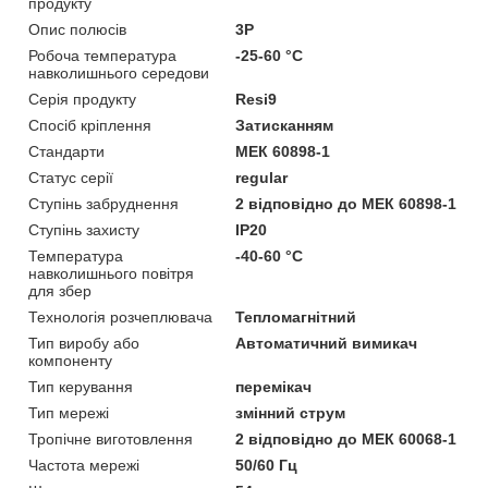
продукту
Опис полюсів
3P
Робоча температура
-25-60 °C
навколишнього середови
Серія продукту
Resi9
Спосіб кріплення
Затисканням
Стандарти
МЕК 60898-1
Статус серії
regular
Ступінь забруднення
2 відповідно до МЕК 60898-1
Ступінь захисту
IP20
Температура
-40-60 °C
навколишнього повітря
для збер
Технологія розчеплювача
Тепломагнітний
Тип виробу або
Автоматичний вимикач
компоненту
Тип керування
перемікач
Тип мережі
змінний струм
Тропічне виготовлення
2 відповідно до МЕК 60068-1
Частота мережі
50/60 Гц