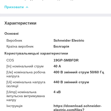
Приховати
Характеристики
Основні
Виробник
Schneider Electric
Країна виробник
Болгарія
Користувальницькі характеристики
COS
19GP-SMBFDR
[In] номінальний струм
40 А
[Ue] номінальна робоча
400 В змінний струм 50/60 Гц
напруга
[Ui] номінальна напруга
440 В змінний струм
ізоляції
[Uimp] номінальна
4 кВ
імпульсна витримувана
напру
Інструкція
https://download.schneider-
electric.com/files?