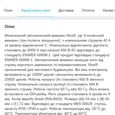
Опис
Характеристики
Доставка
Оплата
Умови 
Опис
Мініатюрний автоматичний вимикач Resi9. Це 3-полюсний
вимикач (три полюси захищенні), з номінальним струмом 40 A
та кривою відключення С. Номінальна відключаюча здатність
становить до 6000 А при напрузі 400 В АС відповідно до
стандарту EN/МЕК 60898-1. Цей продукт відповідає стандарту
EN/МЕК 60898-1. Автоматичний вимикач захищає коло від
струму короткого замикання та перевантаження. Resi9
призначений для житлового будівництва. Він має електричну
витривалість до 10000 циклів і механічну витривалість до
20000 циклів. Робоча напруга Ue становить 400 В змінного
струму. Номінальна напруга ізоляції Ui становить 440 В
змінного струму. Робоча частота 50 Гц або 60 Гц. Його можна
встановити на DIN-рейку. Його ширина становить 6 кроків по 9
мм. Колір виробу білий (RAL9003). Розміри (Ш) 54 мм х (В) 81
мм х (Г) 72 мм. Відповідно до стандарту МЕК 60529, ступінь
захисту IP20 і IP40 в щиті. Робоча температура від -25°C до
60°C. Температура зберігання від -40°C до 60°C.