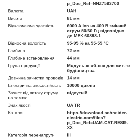
p_Doc_Ref=NNZ7593700
Валюта
UAH
Висота
81 мм
Відключаюча здатність
6000 А Icn на 400 В змінний
струм 50/60 Гц відповідно
до МЕК 60898-1
Відносна вологість
95-95 % на 55-55 °C
Глибина
72 мм
Глибина встановлення
44 мм
Група продукції
Модульне об-ння для жит-го
будівництва
Довжина зачистки проводів
14 мм
Електрична зносостійкість
10000 циклів
Захист від витоку струму
відсутній
на землю
Знак якості
UA TR
Каталог
https://download.schneider-
electric.com/files?
p_Doc_Ref=UAM-CAT-RESI9-
XX
Категорія перенапруги
ІІІ