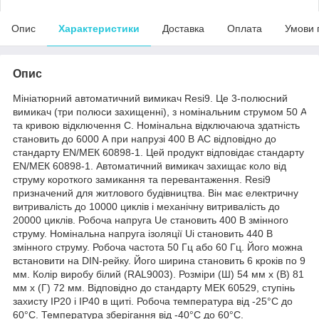
Опис
Характеристики
Доставка
Оплата
Умови 
Опис
Мініатюрний автоматичний вимикач Resi9. Це 3-полюсний
вимикач (три полюси захищенні), з номінальним струмом 50 A
та кривою відключення С. Номінальна відключаюча здатність
становить до 6000 А при напрузі 400 В АС відповідно до
стандарту EN/МЕК 60898-1. Цей продукт відповідає стандарту
EN/МЕК 60898-1. Автоматичний вимикач захищає коло від
струму короткого замикання та перевантаження. Resi9
призначений для житлового будівництва. Він має електричну
витривалість до 10000 циклів і механічну витривалість до
20000 циклів. Робоча напруга Ue становить 400 В змінного
струму. Номінальна напруга ізоляції Ui становить 440 В
змінного струму. Робоча частота 50 Гц або 60 Гц. Його можна
встановити на DIN-рейку. Його ширина становить 6 кроків по 9
мм. Колір виробу білий (RAL9003). Розміри (Ш) 54 мм х (В) 81
мм х (Г) 72 мм. Відповідно до стандарту МЕК 60529, ступінь
захисту IP20 і IP40 в щиті. Робоча температура від -25°C до
60°C. Температура зберігання від -40°C до 60°C.