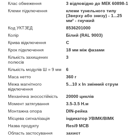
Клас обмеження
3 відповідно до МЕК 60898-1
Клеми підключення
клеми тунельного типу
(Зверху або знизу) - 1...25
мм² - гнучкий
Код УКТЗЕД
8536201000
Колір
Білий (RAL 9003)
Крива відключення
C
Крок підключення
18 мм між фазами
Кількість захищених
3
полюсів
Кількість модулів Ш = 9 мм
6
Маса нетто
360 г
Межа магнітного
5...10 x In змінний струм
відключення
Механічна зносостійкість
20000 циклів
Момент затягування
3.5-3.5 Н.м
Монтажна опора
DIN-рейка
Місцева сигналізація
iндикатор УВІМК/ВІМК
Назва продукту
Resi9 MCB
Область застосування
захист