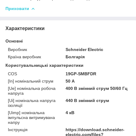
Приховати
Характеристики
Основні
Виробник
Schneider Electric
Країна виробник
Болгарія
Користувальницькі характеристики
COS
19GP-SMBFDR
[In] номінальний струм
50 А
[Ue] номінальна робоча
400 В змінний струм 50/60 Гц
напруга
[Ui] номінальна напруга
440 В змінний струм
ізоляції
[Uimp] номінальна
4 кВ
імпульсна витримувана
напру
Інструкція
https://download.schneider-
electric.com/files?