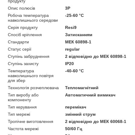
продукту
Опис полюсів
3P
Робоча температура
-25-60 °C
навколишнього середови
Серія продукту
Resi9
Спосіб кріплення
Затисканням
Стандарти
МЕК 60898-1
Статус серії
regular
Ступінь забруднення
2 відповідно до МЕК 60898-1
Ступінь захисту
IP20
Температура
-40-60 °C
навколишнього повітря
для збер
Технологія розчеплювача
Тепломагнітний
Тип виробу або
Автоматичний вимикач
компоненту
Тип керування
перемікач
Тип мережі
змінний струм
Тропічне виготовлення
2 відповідно до МЕК 60068-1
Частота мережі
50/60 Гц