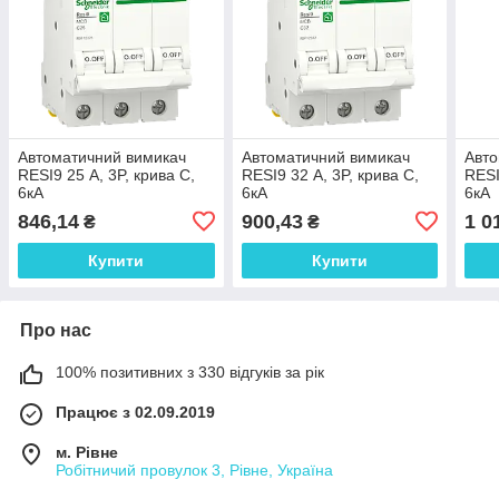
Автоматичний вимикач
Автоматичний вимикач
Авто
RESI9 25 А, 3P, крива С,
RESI9 32 А, 3P, крива С,
RESI
6кА
6кА
6кА
846,14
900,43
1 0
₴
₴
Купити
Купити
Про нас
100% позитивних з 330 відгуків за рік
Працює з 02.09.2019
м. Рівне
Робітничий провулок 3, Рівне, Україна