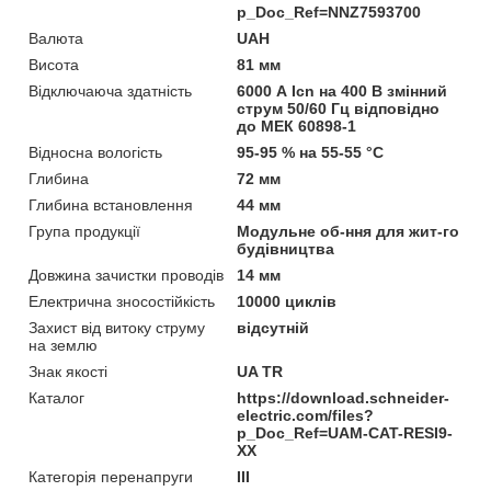
p_Doc_Ref=NNZ7593700
Валюта
UAH
Висота
81 мм
Відключаюча здатність
6000 А Icn на 400 В змінний
струм 50/60 Гц відповідно
до МЕК 60898-1
Відносна вологість
95-95 % на 55-55 °C
Глибина
72 мм
Глибина встановлення
44 мм
Група продукції
Модульне об-ння для жит-го
будівництва
Довжина зачистки проводів
14 мм
Електрична зносостійкість
10000 циклів
Захист від витоку струму
відсутній
на землю
Знак якості
UA TR
Каталог
https://download.schneider-
electric.com/files?
p_Doc_Ref=UAM-CAT-RESI9-
XX
Категорія перенапруги
ІІІ