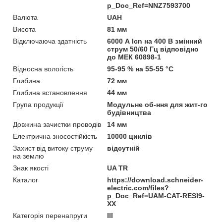
p_Doc_Ref=NNZ7593700
Валюта
UAH
Висота
81 мм
Відключаюча здатність
6000 А Icn на 400 В змінний
струм 50/60 Гц відповідно
до МЕК 60898-1
Відносна вологість
95-95 % на 55-55 °C
Глибина
72 мм
Глибина встановлення
44 мм
Група продукції
Модульне об-ння для жит-го
будівництва
Довжина зачистки проводів
14 мм
Електрична зносостійкість
10000 циклів
Захист від витоку струму
відсутній
на землю
Знак якості
UA TR
Каталог
https://download.schneider-
electric.com/files?
p_Doc_Ref=UAM-CAT-RESI9-
XX
Категорія перенапруги
ІІІ