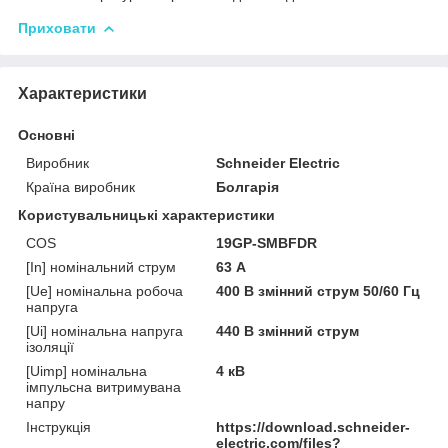
Приховати
Характеристики
Основні
Виробник
Schneider Electric
Країна виробник
Болгарія
Користувальницькі характеристики
COS
19GP-SMBFDR
[In] номінальний струм
63 А
[Ue] номінальна робоча
400 В змінний струм 50/60 Гц
напруга
[Ui] номінальна напруга
440 В змінний струм
ізоляції
[Uimp] номінальна
4 кВ
імпульсна витримувана
напру
Інструкція
https://download.schneider-
electric.com/files?