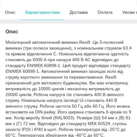
Опис
Характеристики
Доставка
Оплата
Умови 
Опис
Мініатюрний автоматичний вимикач Resi9. Це 3-полюсний
вимикач (три полюси захищенні), з номінальним струмом 63 A
та кривою відключення С. Номінальна відключаюча здатність
становить до 6000 А при напрузі 400 В АС відповідно до
стандарту EN/МЕК 60898-1. Цей продукт відповідає стандарту
EN/МЕК 60898-1. Автоматичний вимикач захищає коло від
струму короткого замикання та перевантаження. Resi9
призначений для житлового будівництва. Він має електричну
витривалість до 10000 циклів і механічну витривалість до
20000 циклів. Робоча напруга Ue становить 400 В змінного
струму. Номінальна напруга ізоляції Ui становить 440 В
змінного струму. Робоча частота 50 Гц або 60 Гц. Його можна
встановити на DIN-рейку. Його ширина становить 6 кроків по 9
мм. Колір виробу білий (RAL9003). Розміри (Ш) 54 мм х (В) 81
мм х (Г) 72 мм. Відповідно до стандарту МЕК 60529, ступінь
захисту IP20 і IP40 в щиті. Робоча температура від -25°C до
60°C. Температура зберігання від -40°C до 60°C.