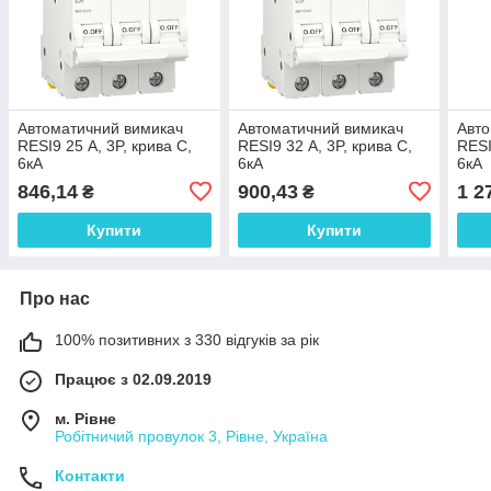
Автоматичний вимикач
Автоматичний вимикач
Авто
RESI9 25 А, 3P, крива С,
RESI9 32 А, 3P, крива С,
RESI
6кА
6кА
6кА
846,14
900,43
1 2
₴
₴
Купити
Купити
Про нас
100% позитивних з 330 відгуків за рік
Працює з 02.09.2019
м. Рівне
Робітничий провулок 3, Рівне, Україна
Контакти