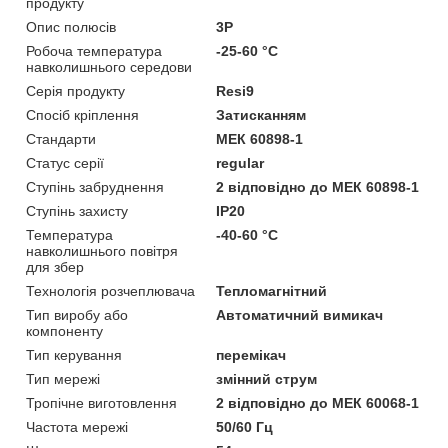
продукту
Опис полюсів
3P
Робоча температура
-25-60 °C
навколишнього середови
Серія продукту
Resi9
Спосіб кріплення
Затисканням
Стандарти
МЕК 60898-1
Статус серії
regular
Ступінь забруднення
2 відповідно до МЕК 60898-1
Ступінь захисту
IP20
Температура
-40-60 °C
навколишнього повітря
для збер
Технологія розчеплювача
Тепломагнітний
Тип виробу або
Автоматичний вимикач
компоненту
Тип керування
перемікач
Тип мережі
змінний струм
Тропічне виготовлення
2 відповідно до МЕК 60068-1
Частота мережі
50/60 Гц