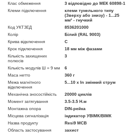
Клас обмеження
3 відповідно до МЕК 60898-1
Клеми підключення
клеми тунельного типу
(Зверху або знизу) - 1...25
мм² - гнучкий
Код УКТЗЕД
8536201000
Колір
Білий (RAL 9003)
Крива відключення
C
Крок підключення
18 мм між фазами
Кількість захищених
3
полюсів
Кількість модулів Ш = 9 мм
6
Маса нетто
360 г
Межа магнітного
5...10 x In змінний струм
відключення
Механічна зносостійкість
20000 циклів
Момент затягування
3.5-3.5 Н.м
Монтажна опора
DIN-рейка
Місцева сигналізація
iндикатор УВІМК/ВІМК
Назва продукту
Resi9 MCB
Область застосування
захист