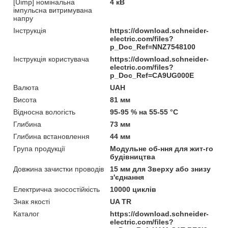
[Uimp] номінальна
4 кВ
імпульсна витримувана
напру
Інструкція
https://download.schneider-
electric.com/files?
p_Doc_Ref=NNZ7548100
Інструкція користувача
https://download.schneider-
electric.com/files?
p_Doc_Ref=CA9UG000E
Валюта
UAH
Висота
81 мм
Відносна вологість
95-95 % на 55-55 °C
Глибина
73 мм
Глибина встановлення
44 мм
Група продукції
Модульне об-ння для жит-го
будівництва
Довжина зачистки проводів
15 мм для Зверху або знизу
з'єднання
Електрична зносостійкість
10000 циклів
Знак якості
UA TR
Каталог
https://download.schneider-
electric.com/files?