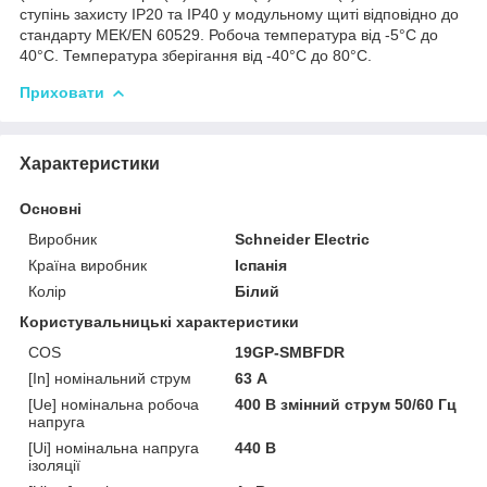
ступінь захисту IP20 та IP40 у модульному щиті відповідно до
стандарту МЕК/EN 60529. Робоча температура від -5°C до
40°C. Температура зберігання від -40°C до 80°C.
Приховати
Характеристики
Основні
Виробник
Schneider Electric
Країна виробник
Іспанія
Колір
Білий
Користувальницькі характеристики
COS
19GP-SMBFDR
[In] номінальний струм
63 А
[Ue] номінальна робоча
400 В змінний струм 50/60 Гц
напруга
[Ui] номінальна напруга
440 В
ізоляції