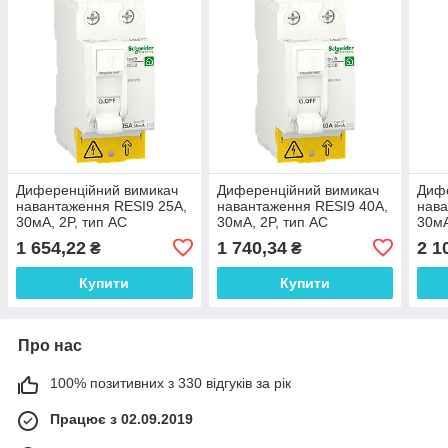
Диференційний вимикач
Диференційний вимикач
Диф
навантаження RESI9 25A,
навантаження RESI9 40A,
нава
30мA, 2P, тип АС
30мA, 2P, тип АС
30мA
1 654,22
1 740,34
2 1
₴
₴
Купити
Купити
Про нас
100% позитивних з 330 відгуків за рік
Працює з 02.09.2019