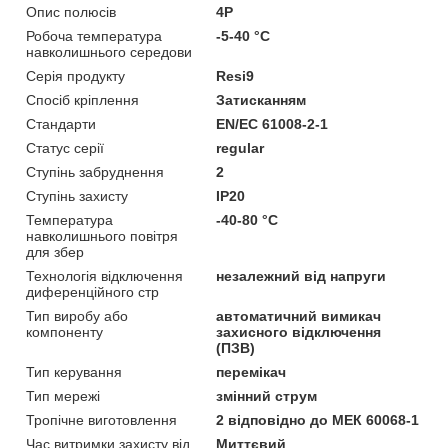
Опис полюсів
4P
Робоча температура
-5-40 °C
навколишнього середови
Серія продукту
Resi9
Спосіб кріплення
Затисканням
Стандарти
EN/EC 61008-2-1
Статус серії
regular
Ступінь забруднення
2
Ступінь захисту
IP20
Температура
-40-80 °C
навколишнього повітря
для збер
Технологія відключення
незалежний від напруги
диференційного стр
Тип виробу або
автоматичний вимикач
компоненту
захисного відключення
(ПЗВ)
Тип керування
перемікач
Тип мережі
змінний струм
Тропічне виготовлення
2 відповідно до МЕК 60068-1
Час витримки захисту від
Миттєвий