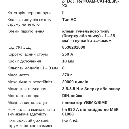
p_Doc_Ref=UAM-CAT-RESI9-
XX
Категорія перенапруги
ІІІ
Клас захисту від витоку
Тип АС
струму на землю
Клеми підключення
клеми тунельного типу
(Зверху або знизу) - 1...25
мм² - гнучкий з зажимом
Код УКТЗЕД
8536201000
Короткочасний струм
250 А
Крок підключення
18 мм
Кількість модулів Ш = 9 мм
8
Маса нетто
370 г
Механічна зносостійкість
20000 циклів
Момент затягування
3.5-3.5 Н.м Зверху або знизу
Монтажна опора
DIN-рейка
Місцева сигналізація
iндикатор УВІМК/ВІМК
Номінальна вмикаюча та
Im 630 А відповідно до МЕК
вимикаюча здатність
61008
Номінальний умовний
Inc 6 кА
струм короткого замика