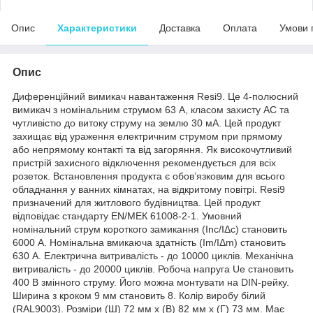
Опис
Характеристики
Доставка
Оплата
Умови 
Опис
Диференційний вимикач навантаження Resi9. Це 4-полюсний
вимикач з номінальним струмом 63 А, класом захисту АC та
чутливістю до витоку струму на землю 30 мА. Цей продукт
захищає від ураження електричним струмом при прямому
або непрямому контакті та від загоряння. Як високочутливий
пристрій захисного відключення рекомендується для всіх
розеток. Встановлення продукта є обов’язковим для всього
обладнання у ванних кімнатах, на відкритому повітрі. Resi9
призначений для житлового будівництва. Цей продукт
відповідає стандарту EN/МЕК 61008-2-1. Умовний
номінальний струм короткого замикання (Inc/IΔc) становить
6000 А. Номінальна вмикаюча здатність (Im/IΔm) становить
630 А. Електрична витривалість - до 10000 циклів. Механічна
витривалість - до 20000 циклів. Робоча напруга Ue становить
400 В змінного струму. Його можна монтувати на DIN-рейку.
Ширина з кроком 9 мм становить 8. Колір виробу білий
(RAL9003). Розміри (Ш) 72 мм х (В) 82 мм х (Г) 73 мм. Має