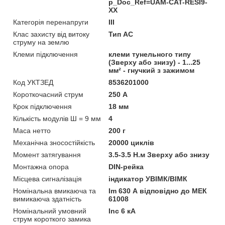
p_Doc_Ref=UAM-CAT-RESI9-
XX
Категорія перенапруги
ІІІ
Клас захисту від витоку
Тип АС
струму на землю
Клеми підключення
клеми тунельного типу
(Зверху або знизу) - 1...25
мм² - гнучкий з зажимом
Код УКТЗЕД
8536201000
Короткочасний струм
250 А
Крок підключення
18 мм
Кількість модулів Ш = 9 мм
4
Маса нетто
200 г
Механічна зносостійкість
20000 циклів
Момент затягування
3.5-3.5 Н.м Зверху або знизу
Монтажна опора
DIN-рейка
Місцева сигналізація
iндикатор УВІМК/ВІМК
Номінальна вмикаюча та
Im 630 А відповідно до МЕК
вимикаюча здатність
61008
Номінальний умовний
Inc 6 кА
струм короткого замика