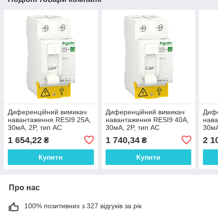
Диференційний вимикач
Диференційний вимикач
Диф
навантаження RESI9 25A,
навантаження RESI9 40A,
нава
30мA, 2P, тип АС
30мA, 2P, тип АС
30мA
1 654,22
1 740,34
2 1
₴
₴
Купити
Купити
Про нас
100% позитивних з 327 відгуків за рік