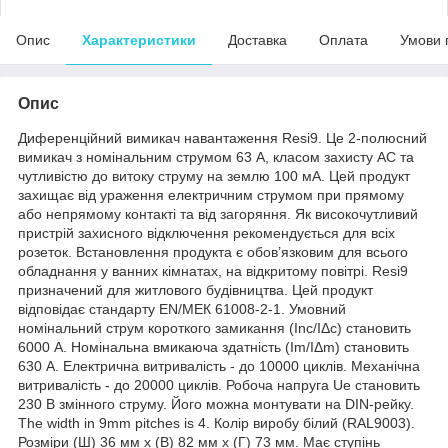
Опис
Характеристики
Доставка
Оплата
Умови 
Опис
Диференційний вимикач навантаження Resi9. Це 2-полюсний
вимикач з номінальним струмом 63 А, класом захисту АC та
чутливістю до витоку струму на землю 100 мА. Цей продукт
захищає від ураження електричним струмом при прямому
або непрямому контакті та від загоряння. Як високочутливий
пристрій захисного відключення рекомендується для всіх
розеток. Встановлення продукта є обов’язковим для всього
обладнання у ванних кімнатах, на відкритому повітрі. Resi9
призначений для житлового будівництва. Цей продукт
відповідає стандарту EN/МЕК 61008-2-1. Умовний
номінальний струм короткого замикання (Inc/IΔc) становить
6000 А. Номінальна вмикаюча здатність (Im/IΔm) становить
630 А. Електрична витривалість - до 10000 циклів. Механічна
витривалість - до 20000 циклів. Робоча напруга Ue становить
230 В змінного струму. Його можна монтувати на DIN-рейку.
The width in 9mm pitches is 4. Колір виробу білий (RAL9003).
Розміри (Ш) 36 мм х (В) 82 мм х (Г) 73 мм. Має ступінь