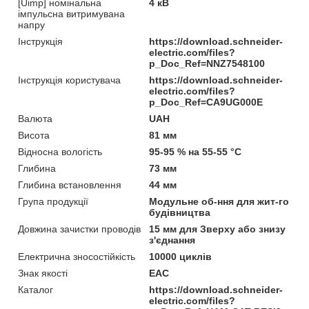
[Uimp] номінальна
4 кВ
імпульсна витримувана
напру
Інструкція
https://download.schneider-
electric.com/files?
p_Doc_Ref=NNZ7548100
Інструкція користувача
https://download.schneider-
electric.com/files?
p_Doc_Ref=CA9UG000E
Валюта
UAH
Висота
81 мм
Відносна вологість
95-95 % на 55-55 °C
Глибина
73 мм
Глибина встановлення
44 мм
Група продукції
Модульне об-ння для жит-го
будівництва
Довжина зачистки проводів
15 мм для Зверху або знизу
з'єднання
Електрична зносостійкість
10000 циклів
Знак якості
EAC
Каталог
https://download.schneider-
electric.com/files?