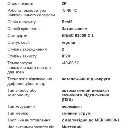
Опис полюсів
2P
Робоча температура
-5-40 °C
навколишнього середови
Серія продукту
Resi9
Спосіб кріплення
Затисканням
Стандарти
EN/EC 61008-2-1
Статус серії
regular
Ступінь забруднення
2
Ступінь захисту
IP20
Температура
-40-80 °C
навколишнього повітря
для збер
Технологія відключення
незалежний від напруги
диференційного стр
Тип виробу або
автоматичний вимикач
компоненту
захисного відключення
(ПЗВ)
Тип керування
перемікач
Тип мережі
змінний струм
Тропічне виготовлення
2 відповідно до МЕК 60068-1
Час витримки захисту від
Миттєвий