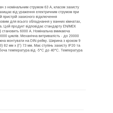
ч з номінальним струмом 63 А, класом захисту
захищає від ураження електричним струмом при
ий пристрій захисного відключення
ковим для всього обладнання у ванних кімнатах,
ва. Цей продукт відповідає стандарту EN/МЕК
c) становить 6000 А. Номінальна вмикаюча
0000 циклів. Механічна витривалість - до 20000
ожна монтувати на DIN-рейку. Ширина з кроком 9
) 82 мм х (Г) 73 мм. Має ступінь захисту IP20 та
боча температура від -5°C до 40°C. Температура