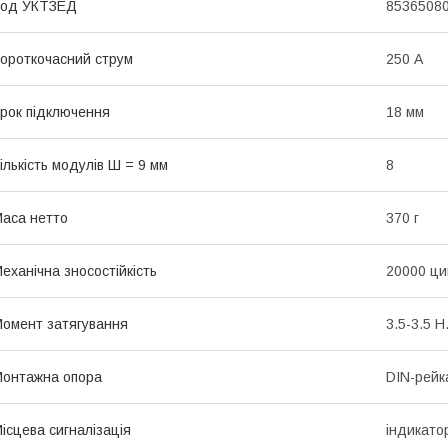
Код УКТЗЕД
8536508
ороткочасний струм
250 А
рок підключення
18 мм
ількість модулів Ш = 9 мм
8
аса нетто
370 г
еханічна зносостійкість
20000 ци
омент затягування
3.5-3.5 Н
онтажна опора
DIN-рейк
ісцева сигналізація
iндикато