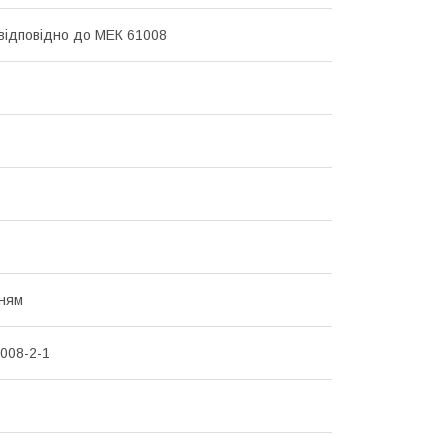
 відповідно до МЕК 61008
ням
008-2-1