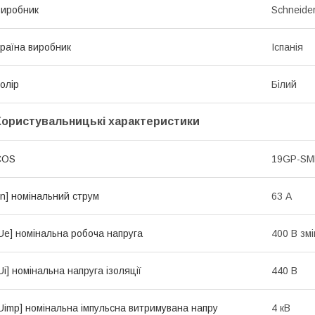
иробник
Schneider
раїна виробник
Іспанія
олір
Білий
Користувальницькі характеристики
COS
19GP-S
In] номінальний струм
63 А
Ue] номінальна робоча напруга
400 В зм
Ui] номінальна напруга ізоляції
440 В
Uimp] номінальна імпульсна витримувана напру
4 кВ