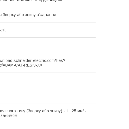
я Зверху або знизу з'єднання
клів
ownload.schneider-electric.com/files?
ef=UAM-CAT-RESI9-XX
ельного типу (Зверху або знизу) - 1...25 мм² -
з зажимом