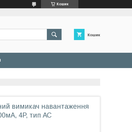
Кошик
Кошик
И
ий вимикач навантаження
00мA, 4P, тип АС