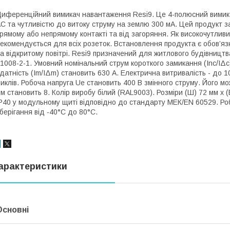
иференційний вимикач навантаження Resi9. Це 4-полюсний вимика
C та чутливістю до витоку струму на землю 300 мА. Цей продукт 
рямому або непрямому контакті та від загоряння. Як високочутлив
екомендується для всіх розеток. Встановлення продукта є обов’яз
а відкритому повітрі. Resi9 призначений для житлового будівницт
1008-2-1. Умовний номінальний струм короткого замикання (Inc/IΔ
датність (Im/IΔm) становить 630 А. Електрична витривалість - до 1
иклів. Робоча напруга Ue становить 400 В змінного струму. Його м
м становить 8. Колір виробу білий (RAL9003). Розміри (Ш) 72 мм х (В
P40 у модульному щиті відповідно до стандарту МЕК/EN 60529. Ро
берігання від -40°C до 80°C.
арактеристики
Основні