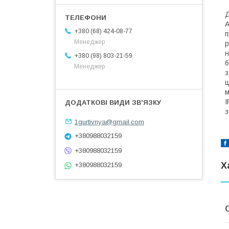
Д
А
+380 (68) 424-08-77
п
Менеджер
р
н
+380 (98) 803-21-59
6
Менеджер
з
ц
м
I
з
1gurtivnya@gmail.com
+380988032159
+380988032159
Х
+380988032159