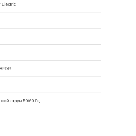
 Electric
MBFDR
інний струм 50/60 Гц