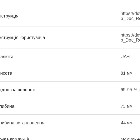
https://d
нструкція
p_Doc_R
https://d
нструкція користувача
p_Doc_R
Валюта
UAH
исота
81 мм
ідносна вологість
95-95 % 
либина
73 мм
либина встановлення
44 мм
рупа продукції
Модульне