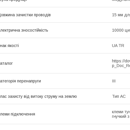
овжина зачистки проводів
15 мм дл
лектрична зносостійкість
10000 ци
нак якості
UA TR
https://d
аталог
p_Doc_R
атегорія перенапруги
ІІІ
лас захисту від витоку струму на землю
Тип АС
клеми тун
леми підключення
гнучкий 