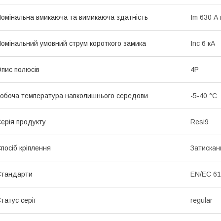
омінальна вмикаюча та вимикаюча здатність
Im 630 А
омінальний умовний струм короткого замика
Inc 6 кА
пис полюсів
4P
обоча температура навколишнього середови
-5-40 °C
ерія продукту
Resi9
посіб кріплення
Затискан
Стандарти
EN/EC 61
татус серії
regular