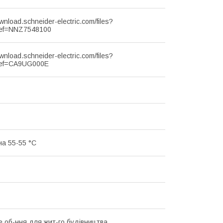
ownload.schneider-electric.com/files?
ef=NNZ7548100
ownload.schneider-electric.com/files?
ef=CA9UG000E
на 55-55 °C
 об-ння для жит-го будівництва