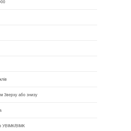
000
клів
.м Зверху або знизу
а
р УВІМК/ВІМК