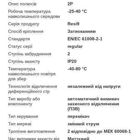
Опис полюсів
2P
Робоча температура
-25-40 °C
навколишнього середови
Серія продукту
Resi9
Спосіб кріплення
Затисканням
Стандарти
EN/EC 61008-2-1
Статус серії
regular
Ступінь забруднення
2
Ступінь захисту
IP20
Температура
-40-80 °C
навколишнього повітря
для збер
Технологія відключення
незалежний від напруги
диференційного стр
Тип виробу або
автоматичний вимикач
компоненту
захисного відключення
(ПЗВ)
Тип керування
перемікач
Тип мережі
змінний струм
Тропічне виготовлення
2 відповідно до МЕК 60068-1
Час витримки захисту від
Миттєвий