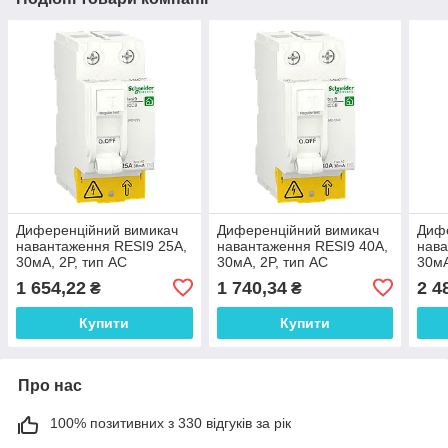
Диференційний вимикач
Диференційний вимикач
Диф
навантаження RESI9 25A,
навантаження RESI9 40A,
нава
30мA, 2P, тип АС
30мA, 2P, тип АС
30мA
1 654,22
1 740,34
2 4
₴
₴
Купити
Купити
Про нас
100% позитивних з 330 відгуків за рік