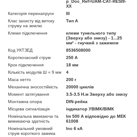
p_Doc_Ref=UAM-CAT-RESI9-
XX
Категорія перенапруги
ІІІ
Клас захисту від витоку
Тип А
струму на землю
Клеми підключення
клеми тунельного типу
(Зверху або знизу) - 1...25
мм² - гнучкий з зажимом
Код УКТЗЕД
8536508000
Короткочасний струм
250 А
Крок підключення
18 мм
Кількість модулів Ш = 9 мм
4
Маса нетто
200 г
Механічна зносостійкість
20000 циклів
Момент затягування
3.5-3.5 Н.м Зверху або знизу
Монтажна опора
DIN-рейка
Місцева сигналізація
iндикатор УВІМК/ВІМК
Номінальна вмикаюча та
Im 500 А відповідно до МЕК
вимикаюча здатність
61008
Номінальний умовний
Inc 6 кА
струм короткого замика