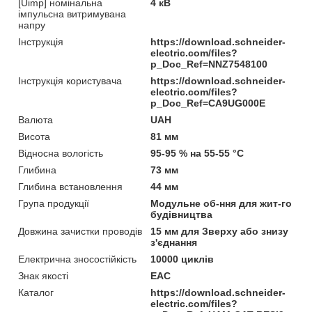
[Uimp] номінальна
4 кВ
імпульсна витримувана
напру
Інструкція
https://download.schneider-
electric.com/files?
p_Doc_Ref=NNZ7548100
Інструкція користувача
https://download.schneider-
electric.com/files?
p_Doc_Ref=CA9UG000E
Валюта
UAH
Висота
81 мм
Відносна вологість
95-95 % на 55-55 °C
Глибина
73 мм
Глибина встановлення
44 мм
Група продукції
Модульне об-ння для жит-го
будівництва
Довжина зачистки проводів
15 мм для Зверху або знизу
з'єднання
Електрична зносостійкість
10000 циклів
Знак якості
EAC
Каталог
https://download.schneider-
electric.com/files?