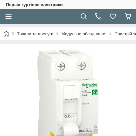
Перша гуртівня електрики
Товари та послуги
Модульне обладнання
Пристрій з