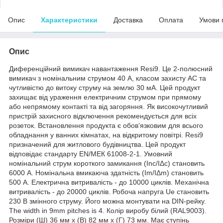
Опис
Характеристики
Доставка
Оплата
Умови 
Опис
Диференційний вимикач навантаження Resi9. Це 2-полюсний
вимикач з номінальним струмом 40 А, класом захисту АС та
чутливістю до витоку струму на землю 30 мА. Цей продукт
захищає від ураження електричним струмом при прямому
або непрямому контакті та від загоряння. Як високочутливий
пристрій захисного відключення рекомендується для всіх
розеток. Встановлення продукта є обов’язковим для всього
обладнання у ванних кімнатах, на відкритому повітрі. Resi9
призначений для житлового будівництва. Цей продукт
відповідає стандарту EN/МЕК 61008-2-1. Умовний
номінальний струм короткого замикання (Inc/IΔc) становить
6000 А. Номінальна вмикаюча здатність (Im/IΔm) становить
500 А. Електрична витривалість - до 10000 циклів. Механічна
витривалість - до 20000 циклів. Робоча напруга Ue становить
230 В змінного струму. Його можна монтувати на DIN-рейку.
The width in 9mm pitches is 4. Колір виробу білий (RAL9003).
Розміри (Ш) 36 мм х (В) 82 мм х (Г) 73 мм. Має ступінь