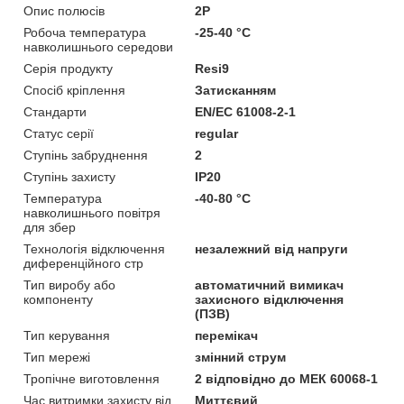
Опис полюсів
2P
Робоча температура
-25-40 °C
навколишнього середови
Серія продукту
Resi9
Спосіб кріплення
Затисканням
Стандарти
EN/EC 61008-2-1
Статус серії
regular
Ступінь забруднення
2
Ступінь захисту
IP20
Температура
-40-80 °C
навколишнього повітря
для збер
Технологія відключення
незалежний від напруги
диференційного стр
Тип виробу або
автоматичний вимикач
компоненту
захисного відключення
(ПЗВ)
Тип керування
перемікач
Тип мережі
змінний струм
Тропічне виготовлення
2 відповідно до МЕК 60068-1
Час витримки захисту від
Миттєвий