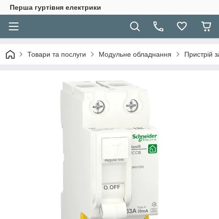
Перша гуртівня електрики
Товари та послуги
Модульне обладнання
Пристрій з