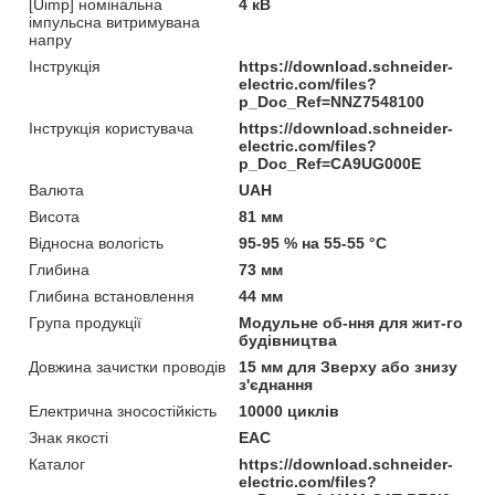
[Uimp] номінальна
4 кВ
імпульсна витримувана
напру
Інструкція
https://download.schneider-
electric.com/files?
p_Doc_Ref=NNZ7548100
Інструкція користувача
https://download.schneider-
electric.com/files?
p_Doc_Ref=CA9UG000E
Валюта
UAH
Висота
81 мм
Відносна вологість
95-95 % на 55-55 °C
Глибина
73 мм
Глибина встановлення
44 мм
Група продукції
Модульне об-ння для жит-го
будівництва
Довжина зачистки проводів
15 мм для Зверху або знизу
з'єднання
Електрична зносостійкість
10000 циклів
Знак якості
EAC
Каталог
https://download.schneider-
electric.com/files?