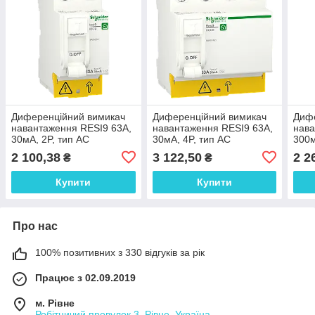
Диференційний вимикач
Диференційний вимикач
Диф
навантаження RESI9 63A,
навантаження RESI9 63A,
нава
30мA, 2P, тип АС
30мA, 4P, тип АС
300м
2 100,38
3 122,50
2 2
₴
₴
Купити
Купити
Про нас
100% позитивних з 330 відгуків за рік
Працює з 02.09.2019
м. Рівне
Робітничий провулок 3, Рівне, Україна