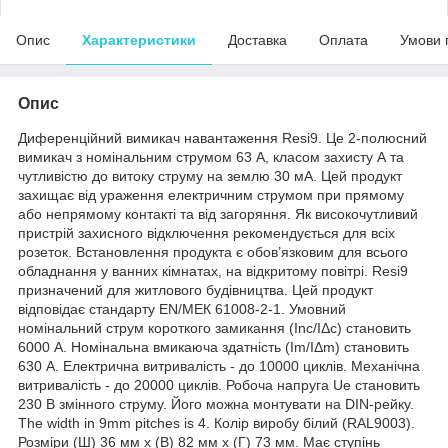
Опис
Характеристики
Доставка
Оплата
Умови 
Опис
Диференційний вимикач навантаження Resi9. Це 2-полюсний
вимикач з номінальним струмом 63 А, класом захисту А та
чутливістю до витоку струму на землю 30 мА. Цей продукт
захищає від ураження електричним струмом при прямому
або непрямому контакті та від загоряння. Як високочутливий
пристрій захисного відключення рекомендується для всіх
розеток. Встановлення продукта є обов’язковим для всього
обладнання у ванних кімнатах, на відкритому повітрі. Resi9
призначений для житлового будівництва. Цей продукт
відповідає стандарту EN/МЕК 61008-2-1. Умовний
номінальний струм короткого замикання (Inc/IΔc) становить
6000 А. Номінальна вмикаюча здатність (Im/IΔm) становить
630 А. Електрична витривалість - до 10000 циклів. Механічна
витривалість - до 20000 циклів. Робоча напруга Ue становить
230 В змінного струму. Його можна монтувати на DIN-рейку.
The width in 9mm pitches is 4. Колір виробу білий (RAL9003).
Розміри (Ш) 36 мм х (В) 82 мм х (Г) 73 мм. Має ступінь