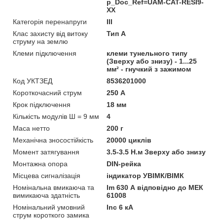
p_Doc_Ref=UAM-CAT-RESI9-
XX
Категорія перенапруги
ІІІ
Клас захисту від витоку
Тип А
струму на землю
Клеми підключення
клеми тунельного типу
(Зверху або знизу) - 1...25
мм² - гнучкий з зажимом
Код УКТЗЕД
8536201000
Короткочасний струм
250 А
Крок підключення
18 мм
Кількість модулів Ш = 9 мм
4
Маса нетто
200 г
Механічна зносостійкість
20000 циклів
Момент затягування
3.5-3.5 Н.м Зверху або знизу
Монтажна опора
DIN-рейка
Місцева сигналізація
iндикатор УВІМК/ВІМК
Номінальна вмикаюча та
Im 630 А відповідно до МЕК
вимикаюча здатність
61008
Номінальний умовний
Inc 6 кА
струм короткого замика