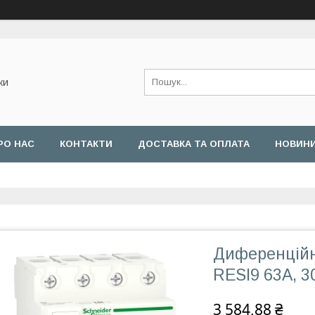
ки
РО НАС
КОНТАКТИ
ДОСТАВКА ТА ОПЛАТА
НОВИН
Диференційн
RESI9 63А, 3
3 584,88 ₴