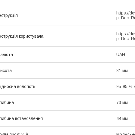
https://d
нструкція
p_Doc_R
https://d
нструкція користувача
p_Doc_R
Валюта
UAH
исота
81 мм
ідносна вологість
95-95 % 
либина
73 мм
либина встановлення
44 мм
рупа продукції
Модульне