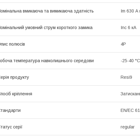
омінальна вмикаюча та вимикаюча здатність
Im 630 А
омінальний умовний струм короткого замика
Inc 6 кА
пис полюсів
4P
обоча температура навколишнього середови
-25-40 °C
ерія продукту
Resi9
посіб кріплення
Затискан
Стандарти
EN/EC 61
татус серії
regular