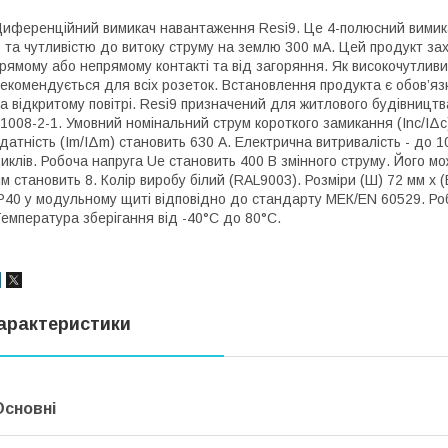
иференційний вимикач навантаження Resi9. Це 4-полюсний вимикач
 та чутливістю до витоку струму на землю 300 мА. Цей продукт з
рямому або непрямому контакті та від загоряння. Як високочутлив
екомендується для всіх розеток. Встановлення продукта є обов’яз
а відкритому повітрі. Resi9 призначений для житлового будівницт
1008-2-1. Умовний номінальний струм короткого замикання (Inc/IΔ
датність (Im/IΔm) становить 630 А. Електрична витривалість - до 1
иклів. Робоча напруга Ue становить 400 В змінного струму. Його м
м становить 8. Колір виробу білий (RAL9003). Розміри (Ш) 72 мм х (В
P40 у модульному щиті відповідно до стандарту МЕК/EN 60529. Ро
емпература зберігання від -40°C до 80°C.
арактеристики
Основні