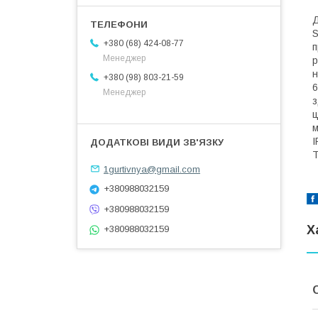
Д
S
+380 (68) 424-08-77
п
Менеджер
р
н
+380 (98) 803-21-59
6
Менеджер
з
ц
м
I
Т
1gurtivnya@gmail.com
+380988032159
+380988032159
Х
+380988032159