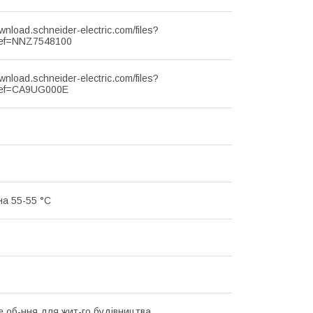
ownload.schneider-electric.com/files?
ef=NNZ7548100
ownload.schneider-electric.com/files?
ef=CA9UG000E
на 55-55 °C
 об-ння для жит-го будівництва