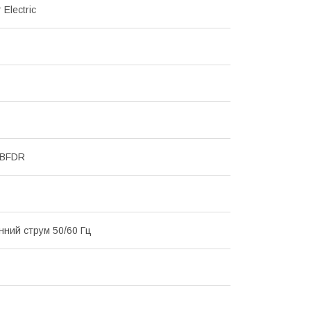
 Electric
MBFDR
інний струм 50/60 Гц