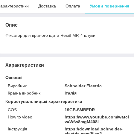
арактеристики
Доставка
Оплата
Умови повернення
Опис
Фіксатор для врізного щита Resi9 MP, 4 штуки
Характеристики
Основні
Виробник
Schneider Electric
Країна виробник
Італія
Користувальницькі характеристики
COS
19GP-SMBFDR
How to video
https://www.youtube.com/watch?
v=Wfw8mgM408I
Інструкція
https://download.schneider-
electric.com/files?