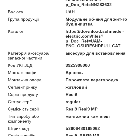
p_Doc_Ref=NNZ83632
Валюта
UAH
Група продукції
Модульне об-ння для жит-го
будівництва
Каталог
https://download.schneider-
electric.com/files?
p_Doc_Ref=UAM-
ENCLOSURESHDFULLCAT
Категорія аксесуара/
аксесуар для встановлення
запасної частини
Код УКТЗЕД
3925908000
Монтаж шафи
Врівень
Монтажна опора
Порожиста перегородка
Сегмент ринку
житловий
Серія продукту
Resi9
Статус серії
regular
Сумісність серії
Resi9 Resi9 MP
Тип виробу або
монтажний комплект
компоненту
Штрих-код
b3606480168062
Серія виробів
Resi9, RESI9 MP