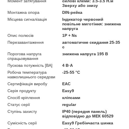
Момент затягування
силові клеми: 3.5-3.5 Н.м
Зверху або знизу
Монтажна опора
DIN-рейка
Місцева сигналізація
Індикатор червоний
повільне миготіння: знижена
напруга
Опис полюсів
1P + Ns
Перезавантаження
автоматичне скидання 25-35
с
Порогова напруга
знижена напруга 195 В
спрацьовування
Пускова потужність [ВА]
4 В·А
Робоча температура
-25-55 °C
навколишнього середови
Сертифікація виробу
EAC
Серія продукту
Easy9
Спосіб кріплення
кліпсами
Статус серії
regular
Ступінь захисту
IP40 (передня панель)
відповідно до МЕК 60529
Сумісність серії
Easy9 Гребінчаста шинка