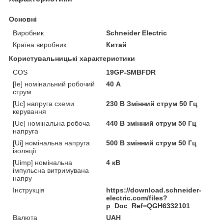
Основні
Виробник
Schneider Electric
Країна виробник
Китай
Користувальницькі характеристики
COS
19GP-SMBFDR
[Ie] номінальний робочий
40 А
струм
[Uc] напруга схеми
230 В Змінний струм 50 Гц
керування
[Ue] номінальна робоча
440 В змінний струм 50 Гц
напруга
[Ui] номінальна напруга
500 В змінний струм 50 Гц
ізоляції
[Uimp] номінальна
4 кВ
імпульсна витримувана
напру
Інструкція
https://download.schneider-
electric.com/files?
p_Doc_Ref=QGH6332101
Валюта
UAH