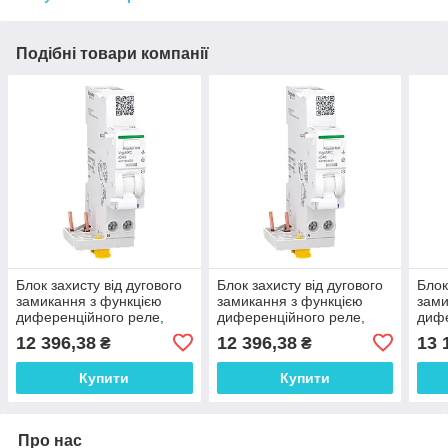
Подібні товари компанії
Блок захисту від дугового
Блок захисту від дугового
Блок
замикання з функцією
замикання з функцією
зами
диференційного реле,
диференційного реле,
дифе
VigiARC iC40, 1P+N, 25A,
VigiARC iC40, 1P+N, 40A,
Acti
12 396,38
12 396,38
13 
₴
₴
30мА, A-SI
30мА, A-SI
25A,
Купити
Купити
Про нас