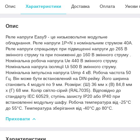
Опис
Характеристики
Доставка
Оплата
Умови 
Опис
Реле напруги Easy9 - це низьковольтне модульне
обладнання. Реле напруги 1P+N з номінальним струмом 40A.
Реле напруги спрацьовує при підвищенні напруги до 265 В
змінного струму та при пониженні до 160 В змінного струму .
Номінальна робоча напруга Ue 440 В змінного струму.
Номінальна напруга ізоляції Ui 500 В змінного струму.
Номінальна імпульсна напруга Uimp 4 кВ. Робоча частота 50
Гц. Він може бути встановлений на DIN-рейку. Його ширина
становить 4 модулі по 9 мм. Розміри: (Ш) 36 мм x (В) 84,8 мм
x (Г) 68 мм. Колір світло-сірий (RAL7035). Відповідно до
стандарту IEC 60529, ступінь захисту IP20 або IP40 при
встановленні модульну шафу. Робоча температура від -25°C
до 55°C. Температура зберігання від -40°C до 80°C.
Приховати
Характеристики