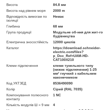
Висота
84.8 мм
Висота над рівнем моря
2000 m
Відповідність вимогам по
Немає
ізоляції
Глибина
68 мм
Група продукції
Модульне об-ння для жит-го
будівництва
Електрична зносостійкість
12000 циклів
Каталог
https://download.schneider-
electric.com/files?
p_Doc_Ref=UAM-HD-
CAT100X210
Клеми підключення
клеми тунельного типу
(нижнє підключення) 1-25
мм² гнучкий з кабельним
наконечником
Код УКТЗЕД
8536490090
Колір
Сірий (RAL 7035)
Компонування полюсного
1 NC
контакту
Кількість модулів Ш = 9 мм
4