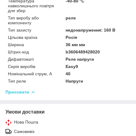
Температура
-40-80 °C
навколишнього повітря
для збер
Тип виробу або
реле
компоненту
Тип захисту
недонапруження: 160 В
Цільова країна
Росія
Ширина
36 мм мм
Штрих-код
b3606489428020
Дифавтоматі
Реле напруги
Серія виробів
Easy9
Номінальний струм, А
40
Тип реле
Напруги
Приховати
Умови доставки
Нова Пошта
Самовивіз