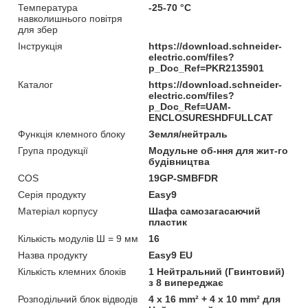
Температура
-25-70 °C
навколишнього повітря
для збер
Інструкція
https://download.schneider-
electric.com/files?
p_Doc_Ref=PKR2135901
Каталог
https://download.schneider-
electric.com/files?
p_Doc_Ref=UAM-
ENCLOSURESHDFULLCAT
Функція клемного блоку
Земля/нейтраль
Група продукції
Модульне об-ння для жит-го
будівництва
COS
19GP-SMBFDR
Серія продукту
Easy9
Матеріал корпусу
Шафа самозагасаючий
пластик
Кількість модулів Ш = 9 мм
16
Назва продукту
Easy9 EU
Кількість клемних блоків
1 Нейтральний (Гвинтовий)
з 8 випереджає
Розподільчий блок відводів
4 x 16 mm² + 4 x 10 mm² для