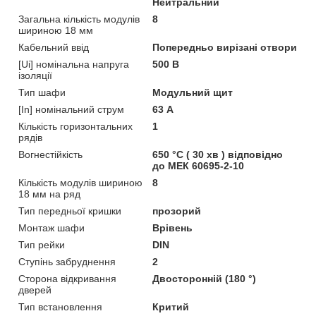
Нейтральний
Загальна кількість модулів
8
шириною 18 мм
Кабельний ввід
Попередньо вирізані отвори
[Ui] номінальна напруга
500 В
ізоляції
Тип шафи
Модульний щит
[In] номінальний струм
63 А
Кількість горизонтальних
1
рядів
Вогнестійкість
650 °C ( 30 хв ) відповідно
до МЕК 60695-2-10
Кількість модулів шириною
8
18 мм на ряд
Тип передньої кришки
прозорий
Монтаж шафи
Врівень
Тип рейки
DIN
Ступінь забруднення
2
Сторона відкривання
Двосторонній (180 °)
дверей
Тип встановлення
Критий