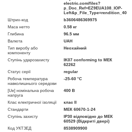
electric.com/files?
p_Doc_Ref=EZ9EUA108_IOP-
Left&p_File_Type=rendition_400
Штрих-код
b3606486369975
Маса нетто
0.58 кг
Глибина
96.5 мм
Валюта
UAH
Тип виробу або
Неохайний
компоненту
Ступінь ударозахисту
IK07 conforming to МЕК
62262
Статус серії
regular
Робоча температура
-25-60 °C
навколишнього середови
[Ue] номінальна робоча
400 В
напруга
Клас електричної ізоляції
клас II
Стандарти
МЕК 60670-1-24
Ступінь захисту
IP30 відповідно до МЕК
60529 (Відкриті двері)
Код УКТЗЕД
8538909900