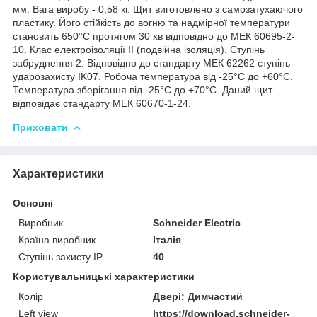
мм. Вага виробу - 0,58 кг. Щит виготовлено з самозатухаючого
пластику. Його стійкість до вогню та надмірної температури
становить 650°C протягом 30 хв відповідно до МЕК 60695-2-
10. Клас електроізоляції ІІ (подвійна ізоляція). Ступінь
забруднення 2. Відповідно до стандарту МЕК 62262 ступінь
ударозахисту IK07. Робоча температура від -25°C до +60°C.
Температура зберігання від -25°С до +70°С. Даний щит
відповідає стандарту МЕК 60670-1-24.
Приховати
Характеристики
Основні
Виробник
Schneider Electric
Країна виробник
Італія
Ступінь захисту IP
40
Користувальницькі характеристики
Колір
Двері: Димчастий
Left view
https://download.schneider-