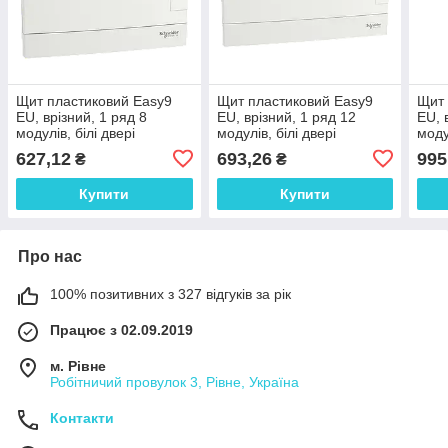
Щит пластиковий Easy9
Щит пластиковий Easy9
Щит 
EU, врізний, 1 ряд 8
EU, врізний, 1 ряд 12
EU, 
модулів, білі двері
модулів, білі двері
моду
627,12
693,26
995
₴
₴
Купити
Купити
Про нас
100% позитивних з 327 відгуків за рік
Працює з 02.09.2019
м. Рівне
Робітничий провулок 3, Рівне, Україна
Контакти