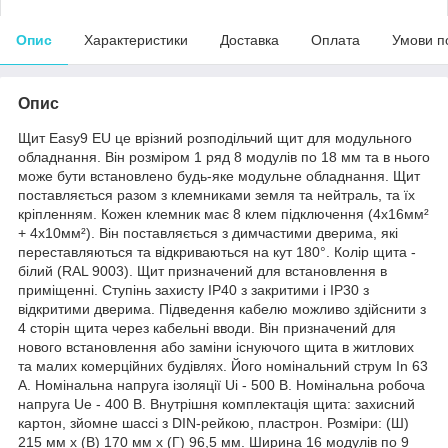
Опис
Характеристики
Доставка
Оплата
Умови п
Опис
Щит Easy9 EU це врізний розподільчий щит для модульного
обладнання. Він розміром 1 ряд 8 модулів по 18 мм та в нього
може бути встановлено будь-яке модульне обладнання. Щит
поставляється разом з клемниками земля та нейтраль, та їх
кріпленням. Кожен клемник має 8 клем підключення (4x16мм²
+ 4x10мм²). Він поставляється з димчастими дверима, які
переставляються та відкриваються на кут 180°. Колір щита -
білий (RAL 9003). Щит призначений для встановлення в
приміщенні. Ступінь захисту IP40 з закритими і IP30 з
відкритими дверима. Підведення кабелю можливо здійснити з
4 сторін щита через кабельні вводи. Він призначений для
нового встановлення або заміни існуючого щита в житлових
та малих комерційних будівлях. Його номінальний струм In 63
А. Номінальна напруга ізоляції Ui - 500 В. Номінальна робоча
напруга Ue - 400 В. Внутрішня комплектація щита: захисний
картон, зйомне шассі з DIN-рейкою, пластрон. Розміри: (Ш)
215 мм x (В) 170 мм x (Г) 96,5 мм. Ширина 16 модулів по 9