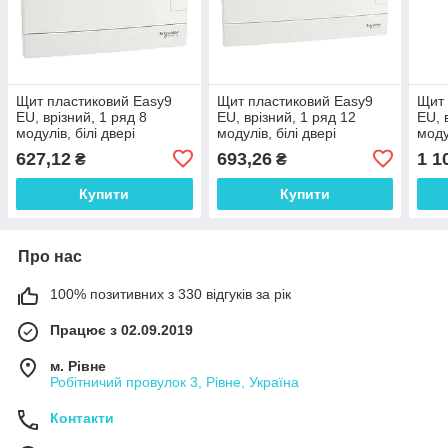
Щит пластиковий Easy9
Щит пластиковий Easy9
Щит 
EU, врізний, 1 ряд 8
EU, врізний, 1 ряд 12
EU, 
модулів, білі двері
модулів, білі двері
моду
627,12
693,26
1 1
₴
₴
Купити
Купити
Про нас
100% позитивних з 330 відгуків за рік
Працює з 02.09.2019
м. Рівне
Робітничий провулок 3, Рівне, Україна
Контакти