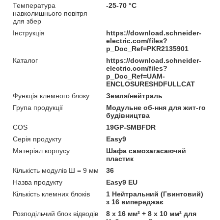
Температура
-25-70 °C
навколишнього повітря
для збер
Інструкція
https://download.schneider-
electric.com/files?
p_Doc_Ref=PKR2135901
Каталог
https://download.schneider-
electric.com/files?
p_Doc_Ref=UAM-
ENCLOSURESHDFULLCAT
Функція клемного блоку
Земля/нейтраль
Група продукції
Модульне об-ння для жит-го
будівництва
COS
19GP-SMBFDR
Серія продукту
Easy9
Матеріал корпусу
Шафа самозагасаючий
пластик
Кількість модулів Ш = 9 мм
36
Назва продукту
Easy9 EU
Кількість клемних блоків
1 Нейтральний (Гвинтовий)
з 16 випереджає
Розподільчий блок відводів
8 x 16 мм² + 8 x 10 мм² для