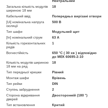
Нейтральний
Загальна кількість модулів
18
шириною 18 мм
Кабельний ввід
Попередньо вирізані отвори
[Ui] номінальна напруга
500 В
ізоляції
Тип шафи
Модульний щит
[In] номінальний струм
63 А
Кількість горизонтальних
1
рядів
Вогнестійкість
650 °C ( 30 хв ) відповідно
до МЕК 60695-2-10
Кількість модулів шириною
18
18 мм на ряд
Тип передньої кришки
Рівний
Монтаж шафи
Врівень
Тип рейки
DIN
Ступінь забруднення
2
Сторона відкривання
Двосторонній (180 °)
дверей
Тип встановлення
Критий