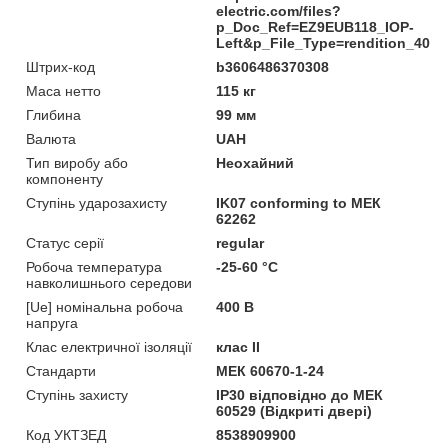
electric.com/files?
p_Doc_Ref=EZ9EUB118_IOP-
Left&p_File_Type=rendition_400
Штрих-код
b3606486370308
Маса нетто
115 кг
Глибина
99 мм
Валюта
UAH
Тип виробу або
Неохайний
компоненту
Ступінь ударозахисту
IK07 conforming to МЕК
62262
Статус серії
regular
Робоча температура
-25-60 °C
навколишнього середови
[Ue] номінальна робоча
400 В
напруга
Клас електричної ізоляції
клас II
Стандарти
МЕК 60670-1-24
Ступінь захисту
IP30 відповідно до МЕК
60529 (Відкриті двері)
Код УКТЗЕД
8538909900