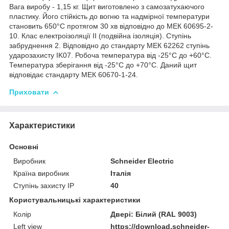
Вага виробу - 1,15 кг. Щит виготовлено з самозатухаючого
пластику. Його стійкість до вогню та надмірної температури
становить 650°C протягом 30 хв відповідно до МЕК 60695-2-
10. Клас електроізоляції ІІ (подвійна ізоляція). Ступінь
забруднення 2. Відповідно до стандарту МЕК 62262 ступінь
ударозахисту IK07. Робоча температура від -25°C до +60°C.
Температура зберігання від -25°С до +70°С. Даний щит
відповідає стандарту МЕК 60670-1-24.
Приховати
Характеристики
Основні
Виробник
Schneider Electric
Країна виробник
Італія
Ступінь захисту IP
40
Користувальницькі характеристики
Колір
Двері: Білий (RAL 9003)
Left view
https://download.schneider-