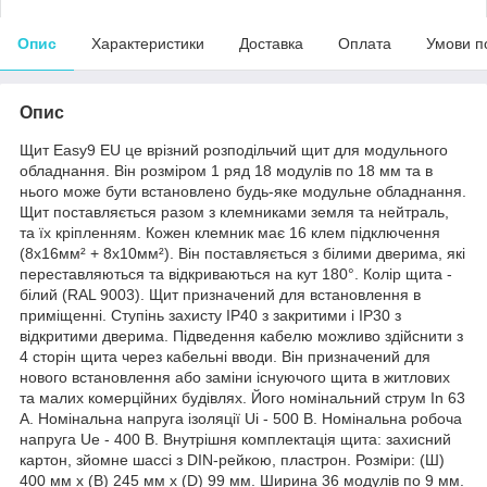
Опис
Характеристики
Доставка
Оплата
Умови п
Опис
Щит Easy9 EU це врізний розподільчий щит для модульного
обладнання. Він розміром 1 ряд 18 модулів по 18 мм та в
нього може бути встановлено будь-яке модульне обладнання.
Щит поставляється разом з клемниками земля та нейтраль,
та їх кріпленням. Кожен клемник має 16 клем підключення
(8x16мм² + 8x10мм²). Він поставляється з білими дверима, які
переставляються та відкриваються на кут 180°. Колір щита -
білий (RAL 9003). Щит призначений для встановлення в
приміщенні. Ступінь захисту IP40 з закритими і IP30 з
відкритими дверима. Підведення кабелю можливо здійснити з
4 сторін щита через кабельні вводи. Він призначений для
нового встановлення або заміни існуючого щита в житлових
та малих комерційних будівлях. Його номінальний струм In 63
А. Номінальна напруга ізоляції Ui - 500 В. Номінальна робоча
напруга Ue - 400 В. Внутрішня комплектація щита: захисний
картон, зйомне шассі з DIN-рейкою, пластрон. Розміри: (Ш)
400 мм x (В) 245 мм x (D) 99 мм. Ширина 36 модулів по 9 мм.