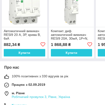
Автоматичний вимикач
Компакт. диф.
Комп
RESI9 20 А, 3P, крива В,
автоматичний вимикач
авто
6кА
RESI9 20А, 30мA, 1P+N,
RESI
6кA, крива С, тип АС
6кA,
882,34
1 868,88
1 9
₴
₴
Купити
Купити
Про нас
100% позитивних з 330 відгуків за рік
Працює з 02.09.2019
м. Рівне
Робітничий провулок 3, Рівне, Україна