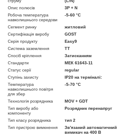
струму
(L/N)
Опис полюсів
3P + N
Робоча температура
-5-60 °C
навколишнього середови
Сегмент ринку
житловий
Сертифікація виробу
GOST
Серія продукту
Easy9
Система заземлення
TT
Спосіб кріплення
Затисканням
Стандарти
МЕК 61643-11
Статус серії
regular
Ступінь захисту
IP20 на терміналі:
Температура
-5-70 °C
навколишнього повітря
для збер
Технологія розрядника
MOV + GDT
Тип виробу або
Розрядник перенапруг
компоненту
Тип класу розрядника
тип 2
Тип пристрою вимкнення
Зв'язаний автоматичний
вимикач на 400 В