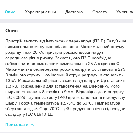
Опис
Характеристики
Доставка
Оплата
Умови п
Опис
Пристрій захисту від імпульсних перенапруг (ПЗІП) Easy9 - це
низьковольтне модульне обладнання. Максимальний струму
розряду Imax 20 кА, пристрій рекомендований для
середнього рівня ризику. Захист цього ПЗІП необхідно
забезпечити автоматичним вимикачем на 25 А з кривою С.
Максимальна безперервна робоча напруга Uc становить 275
В змінного струму. Номінальний струм розряду In становить
10 кА. Максимальний рівень захисту від напруги Up становить
1,3 кВ. Призначений для встановлення на DIN-рейку. Його
ширина становить 8 кроків по 9 мм. Відповідно до стандарту
IEC 60529, ступінь захисту IP40 при встановленні в модульну
шафу. Робоча температура від -5°C до 60°C. Температура
зберігання від -5°C до 70°C. Цей продукт повністю відповідає
стандарту IEC 61643-11.
Приховати