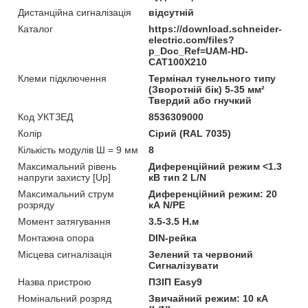
Дистанційна сигналізація
відсутній
Каталог
https://download.schneider-
electric.com/files?
p_Doc_Ref=UAM-HD-
CAT100X210
Клеми підключення
Термінал тунельного типу
(Зворотній бік) 5-35 мм²
Твердий або гнучкий
Код УКТЗЕД
8536309000
Колір
Сірий (RAL 7035)
Кількість модулів Ш = 9 мм
8
Максимальний рівень
Диференційний режим <1.3
напруги захисту [Up]
кВ тип 2 L/N
Максимальний струм
Диференційний режим: 20
розряду
кА N/PE
Момент затягування
3.5-3.5 Н.м
Монтажна опора
DIN-рейка
Місцева сигналізація
Зелений та червоний
Сигналізувати
Назва пристрою
ПЗІП Easy9
Номінальний розряд
Звичайний режим: 10 кА