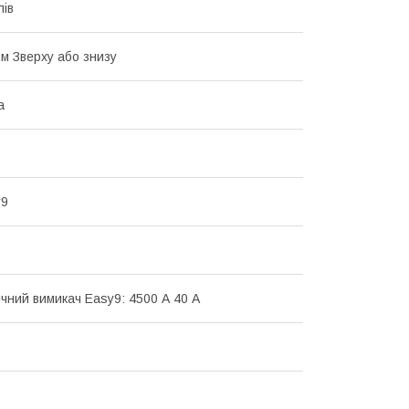
лів
.м Зверху або знизу
а
y9
чний вимикач Easy9: 4500 А 40 А