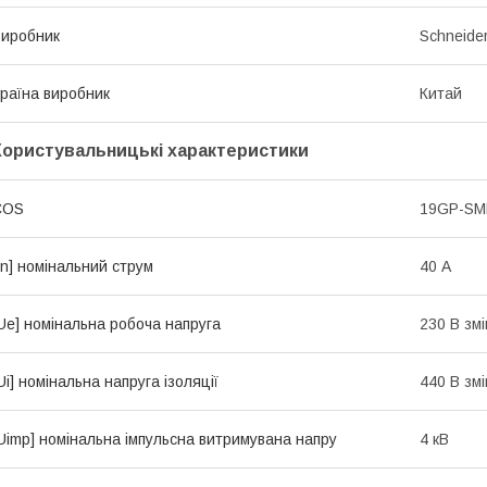
иробник
Schneider
раїна виробник
Китай
Користувальницькі характеристики
COS
19GP-S
In] номінальний струм
40 А
Ue] номінальна робоча напруга
230 В зм
Ui] номінальна напруга ізоляції
440 В зм
Uimp] номінальна імпульсна витримувана напру
4 кВ