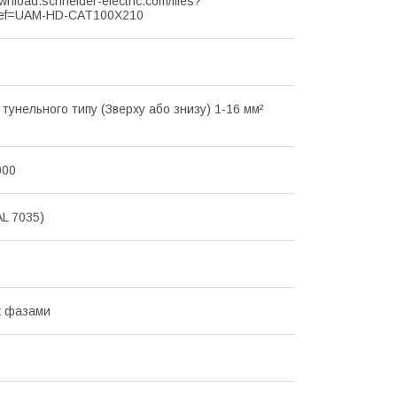
ownload.schneider-electric.com/files?
ef=UAM-HD-CAT100X210
 тунельного типу (Зверху або знизу) 1-16 мм²
000
AL 7035)
ж фазами