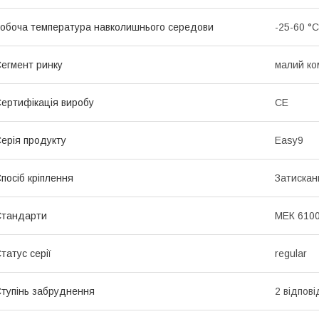
обоча температура навколишнього середови
-25-60 °C
егмент ринку
малий ко
ертифікація виробу
CE
ерія продукту
Easy9
посіб кріплення
Затискан
Стандарти
МЕК 6100
татус серії
regular
тупінь забруднення
2 відпов