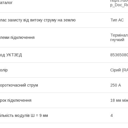
https://d
аталог
p_Doc_R
лас захисту від витоку струму на землю
Тип АС
Термінал
леми підключення
гнучкий
Код УКТЗЕД
8536508
олір
Сірий (R
ороткочасний струм
250 А
рок підключення
18 мм мі
ількість модулів Ш = 9 мм
4