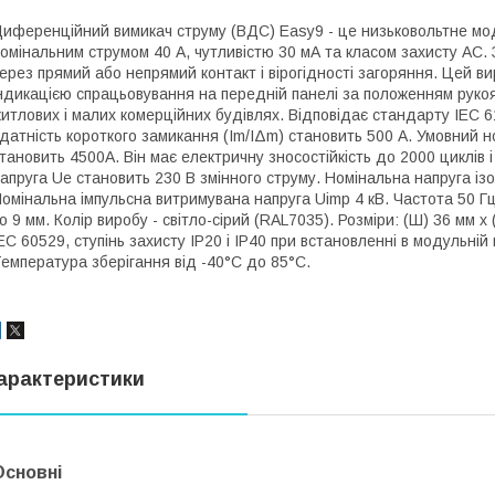
иференційний вимикач струму (ВДС) Easy9 - це низьковольтне м
омінальним струмом 40 А, чутливістю 30 мА та класом захисту AC
ерез прямий або непрямий контакт і вірогідності загоряння. Цей ви
ндикацією спрацьовування на передній панелі за положенням рукоя
итлових і малих комерційних будівлях. Відповідає стандарту IEC
датність короткого замикання (Im/IΔm) становить 500 А. Умовний н
тановить 4500A. Він має електричну зносостійкість до 2000 циклів і
апруга Ue становить 230 В змінного струму. Номінальна напруга ізо
омінальна імпульсна витримувана напруга Uimp 4 кВ. Частота 50 Гц
о 9 мм. Колір виробу - світло-сірий (RAL7035). Розміри: (Ш) 36 мм x
EC 60529, ступінь захисту IP20 і IP40 при встановленні в модульні
емпература зберігання від -40°С до 85°С.
арактеристики
Основні