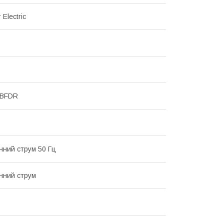
 Electric
MBFDR
інний струм 50 Гц
інний струм