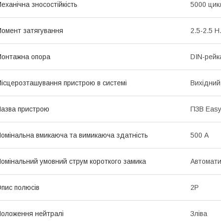
еханічна зносостійкість
5000 цик
омент затягування
2.5-2.5 Н
онтажна опора
DIN-рейк
ісцерозташування пристрою в системі
Вихідний
азва пристрою
ПЗВ Eas
омінальна вмикаюча та вимикаюча здатність
500 А
омінальний умовний струм короткого замика
Автомати
пис полюсів
2P
оложення нейтралі
Зліва