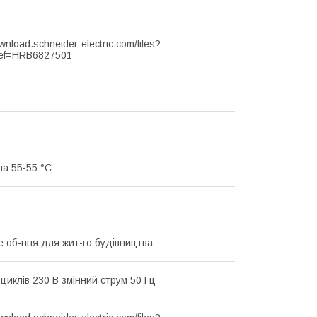
ownload.schneider-electric.com/files?
ef=HRB6827501
на 55-55 °C
 об-ння для жит-го будівництва
циклів 230 В змінний струм 50 Гц