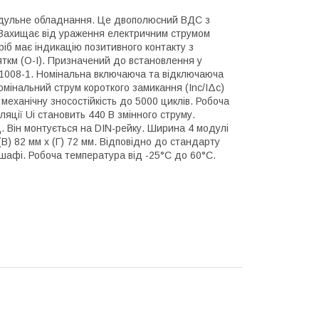
одульне обладнання. Це двополюсний ВДС з
. Захищає від ураження електричним струмом
ріб має індикацію позитивного контакту з
ткм (О-I). Призначений до встановлення у
 61008-1. Номінальна включаюча та відключаюча
омінальний струм короткого замикання (Inc/IΔc)
 механічну зносостійкість до 5000 циклів. Робоча
ляції Ui становить 440 В змінного струму.
. Він монтується на DIN-рейку. Ширина 4 модулі
 (В) 82 мм x (Г) 72 мм. Відповідно до стандарту
й шафі. Робоча температура від -25°C до 60°C.