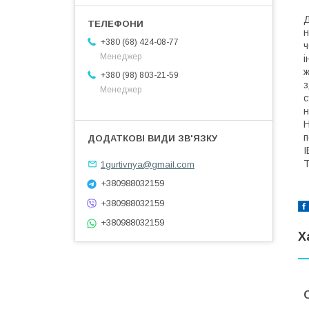
Д
н
+380 (68) 424-08-77
ч
Менеджер
і
ж
+380 (98) 803-21-59
з
Менеджер
с
н
Н
п
I
Т
1gurtivnya@gmail.com
+380988032159
+380988032159
+380988032159
Х