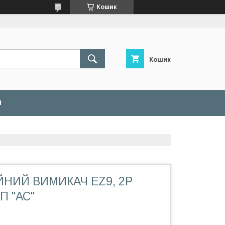
Кошик
Кошик
И
НИЙ ВИМИКАЧ EZ9, 2Р
 ''АС''