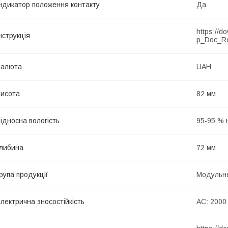
ндикатор положення контакту
Да
https://d
нструкція
p_Doc_R
Валюта
UAH
исота
82 мм
ідносна вологість
95-95 % 
либина
72 мм
рупа продукції
Модульне
лектрична зносостійкість
AC: 2000 