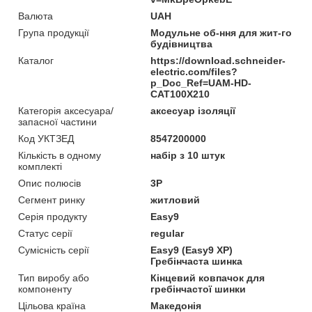
Валюта
UAH
Група продукції
Модульне об-ння для жит-го
будівництва
Каталог
https://download.schneider-
electric.com/files?
p_Doc_Ref=UAM-HD-
CAT100X210
Категорія аксесуара/
аксесуар ізоляції
запасної частини
Код УКТЗЕД
8547200000
Кількість в одному
набір з 10 штук
комплекті
Опис полюсів
3P
Сегмент ринку
житловий
Серія продукту
Easy9
Статус серії
regular
Сумісність серії
Easy9 (Easy9 XP)
Гребінчаста шинка
Тип виробу або
Кінцевий ковпачок для
компоненту
гребінчастої шинки
Цільова країна
Македонія