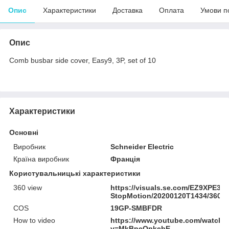
Опис
Характеристики
Доставка
Оплата
Умови п
Опис
Comb busbar side cover, Easy9, 3P, set of 10
Характеристики
Основні
Виробник
Schneider Electric
Країна виробник
Франція
Користувальницькі характеристики
360 view
https://visuals.se.com/EZ9XPE31
StopMotion/20200120T1434/360
COS
19GP-SMBFDR
How to video
https://www.youtube.com/watch?
v=MkBpeOpkebE