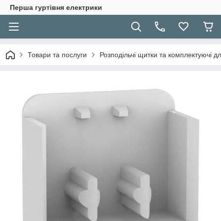
Перша гуртівня електрики
Товари та послуги
Розподільчі щитки та комплектуючі дл