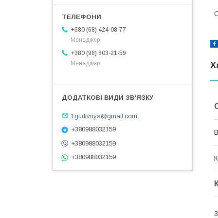
C
+380 (68) 424-08-77
Менеджер
+380 (98) 803-21-59
Менеджер
Х
1gurtivnya@gmail.com
+380988032159
В
+380988032159
+380988032159
К
3