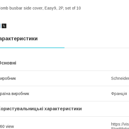
omb busbar side cover, Easy9, 2P, set of 10
арактеристики
Основні
иробник
Schneider
раїна виробник
Франція
Користувальницькі характеристики
https://
60 view
StopMoti