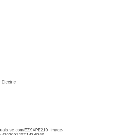
 Electric
visuals.se.com/EZ9XPE210_Image-
on/20200120T1434/360