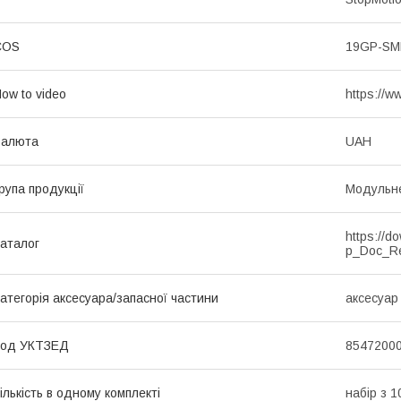
COS
19GP-S
ow to video
https://
Валюта
UAH
рупа продукції
Модульне
https://d
аталог
p_Doc_R
атегорія аксесуара/запасної частини
аксесуар 
Код УКТЗЕД
8547200
ількість в одному комплекті
набір з 1