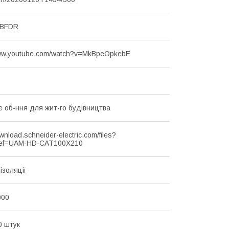
MBFDR
www.youtube.com/watch?v=MkBpeOpkebE
 об-ння для жит-го будівництва
ownload.schneider-electric.com/files?
ef=UAM-HD-CAT100X210
ізоляції
000
0 штук