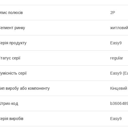
пис полюсів
2P
егмент ринку
житлови
ерія продукту
Easy9
татус серії
regular
умісність серії
Easy9 (E
ип виробу або компоненту
Кінцевий
трих-код
b360648
ерія виробів
Easy9