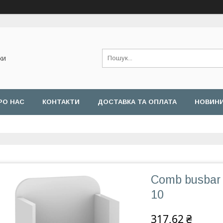
ки
РО НАС
КОНТАКТИ
ДОСТАВКА ТА ОПЛАТА
НОВИН
Comb busbar s
10
317,62 ₴