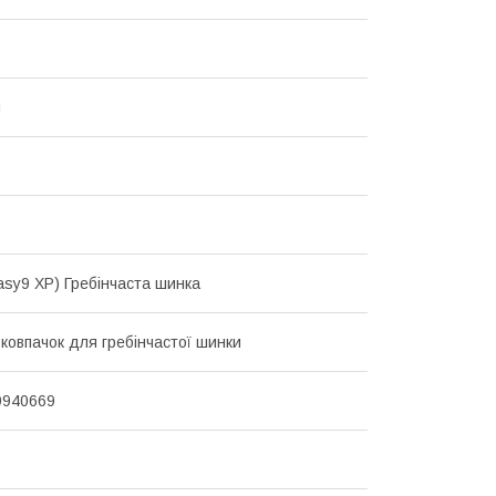
й
asy9 XP) Гребінчаста шинка
 ковпачок для гребінчастої шинки
9940669