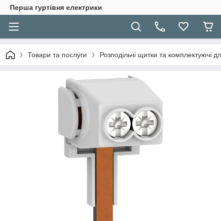
Перша гуртівня електрики
Товари та послуги
Розподільчі щитки та комплектуючі дл