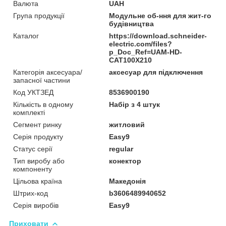
Валюта
UAH
Група продукції
Модульне об-ння для жит-го
будівництва
Каталог
https://download.schneider-
electric.com/files?
p_Doc_Ref=UAM-HD-
CAT100X210
Категорія аксесуара/
аксесуар для підключення
запасної частини
Код УКТЗЕД
8536900190
Кількість в одному
Набір з 4 штук
комплекті
Сегмент ринку
житловий
Серія продукту
Easy9
Статус серії
regular
Тип виробу або
конектор
компоненту
Цільова країна
Македонія
Штрих-код
b3606489940652
Серія виробів
Easy9
Приховати