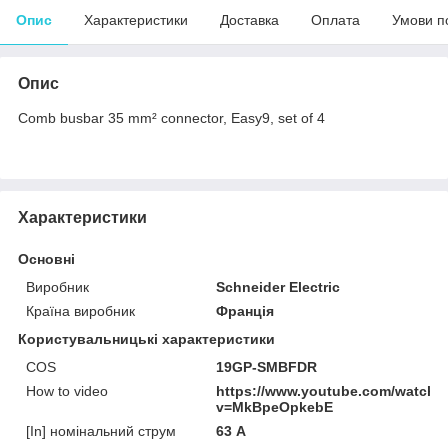
Опис
Характеристики
Доставка
Оплата
Умови п
Опис
Comb busbar 35 mm² connector, Easy9, set of 4
Характеристики
Основні
Виробник
Schneider Electric
Країна виробник
Франція
Користувальницькі характеристики
COS
19GP-SMBFDR
How to video
https://www.youtube.com/watch?
v=MkBpeOpkebE
[In] номінальний струм
63 А