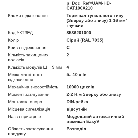
p_Doc_Ref=UAM-HD-
CAT100X210
Клеми підключення
Термінал тунельного типу
(Зверху або знизу) 1-16 мм²
гнучкий
Код УКТЗЕД
8536201000
Колір
Сірий (RAL 7035)
Крива відключення
C
Кількість захищених
2
полюсів
Кількість модулів Ш = 9 мм
4
Межа магнітного
5...10 x In
відключення
Механічна зносостійкість
10000 циклів
Момент затягування
2-2 Н.м Зверху або знизу
Монтажна опора
DIN-рейка
Місцева сигналізація
відсутній
Назва пристрою
Модульний автоматичний
вимикач Easy9
Область застосування
Розподіл
продукту