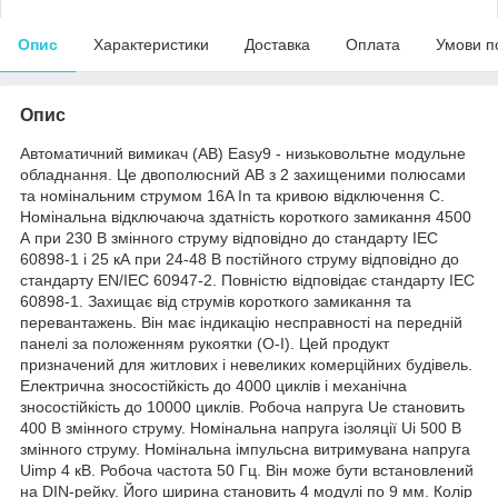
Опис
Характеристики
Доставка
Оплата
Умови п
Опис
Автоматичний вимикач (АВ) Easy9 - низьковольтне модульне
обладнання. Це двополюсний АВ з 2 захищеними полюсами
та номінальним струмом 16A In та кривою відключення C.
Номінальна відключаюча здатність короткого замикання 4500
А при 230 В змінного струму відповідно до стандарту IEC
60898-1 і 25 кА при 24-48 В постійного струму відповідно до
стандарту EN/IEC 60947-2. Повністю відповідає стандарту IEC
60898-1. Захищає від струмів короткого замикання та
перевантажень. Він має індикацію несправності на передній
панелі за положенням рукоятки (O-I). Цей продукт
призначений для житлових і невеликих комерційних будівель.
Електрична зносостійкість до 4000 циклів і механічна
зносостійкість до 10000 циклів. Робоча напруга Ue становить
400 В змінного струму. Номінальна напруга ізоляції Ui 500 В
змінного струму. Номінальна імпульсна витримувана напруга
Uimp 4 кВ. Робоча частота 50 Гц. Він може бути встановлений
на DIN-рейку. Його ширина становить 4 модулі по 9 мм. Колір