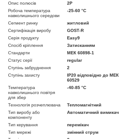
Опис полюсів
2P
Робоча температура
-25-60 °C
навколишнього середови
Сегмент ринку
житловий
Сертифікація виробу
GOST-R
Серія продукту
Easy9
Спосіб кріплення
Затисканням
Стандарти
МЕК 60898-1
Статус серії
regular
Ступінь забруднення
2
Ступінь захисту
IP20 відповідно до МЕК
60529
Температура
-40-85 °C
навколишнього повітря
для збер
Технологія розчеплювача
Тепломагнітний
Тип виробу або
Автоматичний вимикач
компоненту
Тип керування
перемікач
Тип мережі
змінний струм