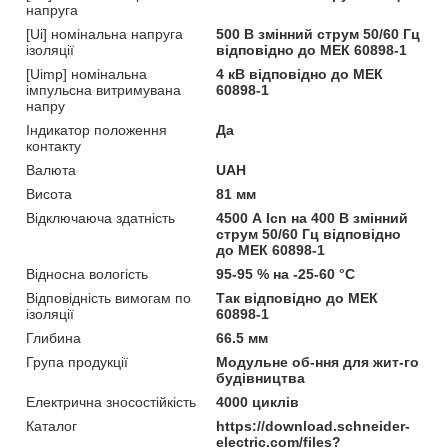
напруга
[Ui] номінальна напруга
500 В змінний струм 50/60 Гц
ізоляції
відповідно до МЕК 60898-1
[Uimp] номінальна
4 кВ відповідно до МЕК
імпульсна витримувана
60898-1
напру
Індикатор положення
Да
контакту
Валюта
UAH
Висота
81 мм
Відключаюча здатність
4500 А Icn на 400 В змінний
струм 50/60 Гц відповідно
до МЕК 60898-1
Відносна вологість
95-95 % на -25-60 °C
Відповідність вимогам по
Так відповідно до МЕК
ізоляції
60898-1
Глибина
66.5 мм
Група продукції
Модульне об-ння для жит-го
будівництва
Електрична зносостійкість
4000 циклів
Каталог
https://download.schneider-
electric.com/files?