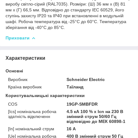
виробу світло-сірий (RAL7035). Розміри: (Ш) 36 мм x (В) 81
мм x (Г) 66,5 мм. Відповідно до стандарту IEC 60529, його
ступінь захисту IP20 та IP40 при встановленні в модульній
шафі. Робоча температура від -25°C до 60°C. Температура
зберігання від -40°C до 85°C.
Приховати
Характеристики
Основні
Виробник
Schneider Electric
Країна виробник
Таїланд
Користувальницькі характеристики
COS
19GP-SMBFDR
[Ics] номінальна робоча
4.5 кА 100 % x Icn на 230 В
здатність відключенн
змінний струм 50/60 Гц
відповідно до МЕК 60898-1
[In] номінальний струм
16 А
[Ue] номінальна робоча
400 В змінний струм 50 Гц