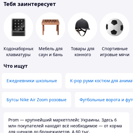
Тебя заинтересует
Кодонаборные
Мебель для
Товары для
Спортивные
клавиатуры
саун и бань
конного
игровые мячи
спорта
Что ищут
Ежедневники школьные
K-pop руми костюм для анима
Бутсы Nike Air Zoom розовые
Футбольные ворота и фу
Prom — крупнейший маркетплейс Украины. Здесь 6
млн покупателей находят всё необходимое — от корма
для щенков до бронежилетов. А 60 тыс.