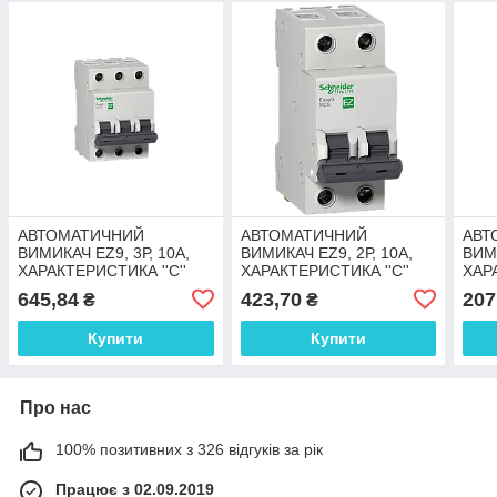
АВТОМАТИЧНИЙ
АВТОМАТИЧНИЙ
АВТ
ВИМИКАЧ EZ9, 3Р, 10А,
ВИМИКАЧ EZ9, 2Р, 10А,
ВИМИ
ХАРАКТЕРИСТИКА ''С''
ХАРАКТЕРИСТИКА ''С''
ХАРА
645,84
423,70
207
₴
₴
Купити
Купити
Про нас
100% позитивних з 326 відгуків за рік
Працює з 02.09.2019