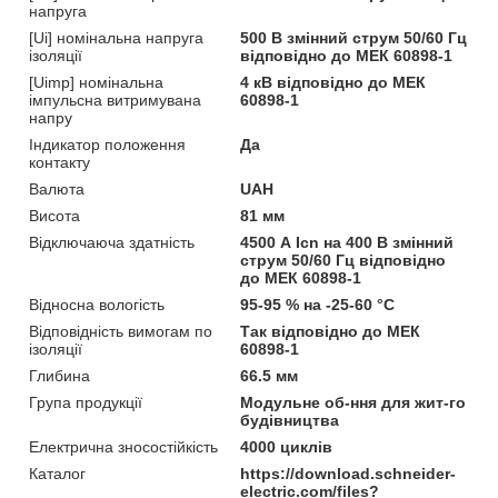
напруга
[Ui] номінальна напруга
500 В змінний струм 50/60 Гц
ізоляції
відповідно до МЕК 60898-1
[Uimp] номінальна
4 кВ відповідно до МЕК
імпульсна витримувана
60898-1
напру
Індикатор положення
Да
контакту
Валюта
UAH
Висота
81 мм
Відключаюча здатність
4500 А Icn на 400 В змінний
струм 50/60 Гц відповідно
до МЕК 60898-1
Відносна вологість
95-95 % на -25-60 °C
Відповідність вимогам по
Так відповідно до МЕК
ізоляції
60898-1
Глибина
66.5 мм
Група продукції
Модульне об-ння для жит-го
будівництва
Електрична зносостійкість
4000 циклів
Каталог
https://download.schneider-
electric.com/files?