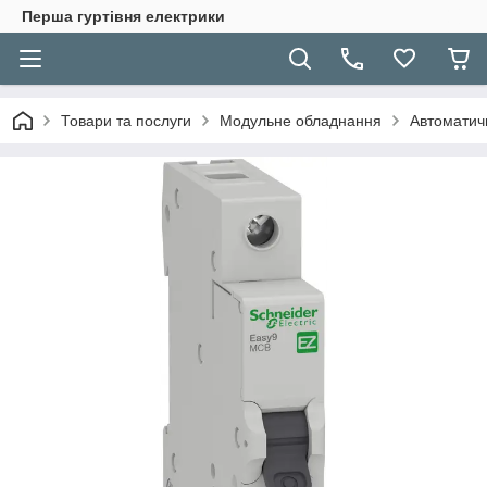
Перша гуртівня електрики
Товари та послуги
Модульне обладнання
Автоматичн