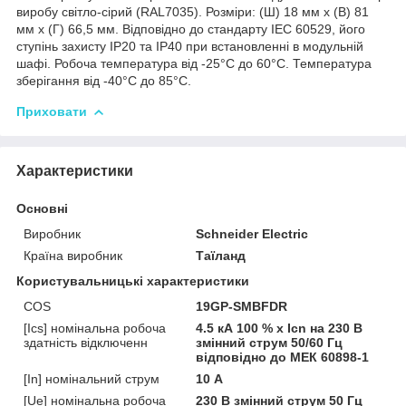
виробу світло-сірий (RAL7035). Розміри: (Ш) 18 мм x (В) 81
мм x (Г) 66,5 мм. Відповідно до стандарту IEC 60529, його
ступінь захисту IP20 та IP40 при встановленні в модульній
шафі. Робоча температура від -25°C до 60°C. Температура
зберігання від -40°C до 85°C.
Приховати
Характеристики
Основні
Виробник
Schneider Electric
Країна виробник
Таїланд
Користувальницькі характеристики
COS
19GP-SMBFDR
[Ics] номінальна робоча
4.5 кА 100 % x Icn на 230 В
здатність відключенн
змінний струм 50/60 Гц
відповідно до МЕК 60898-1
[In] номінальний струм
10 А
[Ue] номінальна робоча
230 В змінний струм 50 Гц