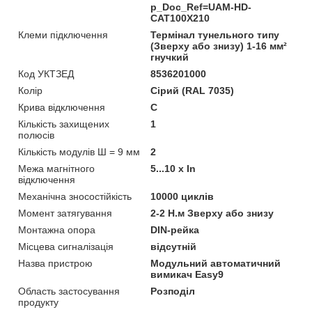
p_Doc_Ref=UAM-HD-
CAT100X210
Клеми підключення
Термінал тунельного типу
(Зверху або знизу) 1-16 мм²
гнучкий
Код УКТЗЕД
8536201000
Колір
Сірий (RAL 7035)
Крива відключення
C
Кількість захищених
1
полюсів
Кількість модулів Ш = 9 мм
2
Межа магнітного
5...10 x In
відключення
Механічна зносостійкість
10000 циклів
Момент затягування
2-2 Н.м Зверху або знизу
Монтажна опора
DIN-рейка
Місцева сигналізація
відсутній
Назва пристрою
Модульний автоматичний
вимикач Easy9
Область застосування
Розподіл
продукту