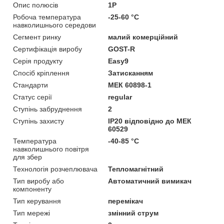
Опис полюсів
1P
Робоча температура
-25-60 °C
навколишнього середови
Сегмент ринку
малий комерційний
Сертифікація виробу
GOST-R
Серія продукту
Easy9
Спосіб кріплення
Затисканням
Стандарти
МЕК 60898-1
Статус серії
regular
Ступінь забруднення
2
Ступінь захисту
IP20 відповідно до МЕК
60529
Температура
-40-85 °C
навколишнього повітря
для збер
Технологія розчеплювача
Тепломагнітний
Тип виробу або
Автоматичний вимикач
компоненту
Тип керування
перемікач
Тип мережі
змінний струм