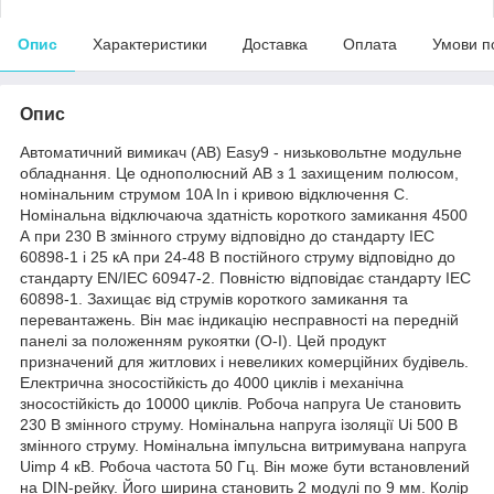
Опис
Характеристики
Доставка
Оплата
Умови п
Опис
Автоматичний вимикач (АВ) Easy9 - низьковольтне модульне
обладнання. Це однополюсний АВ з 1 захищеним полюсом,
номінальним струмом 10A In і кривою відключення C.
Номінальна відключаюча здатність короткого замикання 4500
А при 230 В змінного струму відповідно до стандарту IEC
60898-1 і 25 кА при 24-48 В постійного струму відповідно до
стандарту EN/IEC 60947-2. Повністю відповідає стандарту IEC
60898-1. Захищає від струмів короткого замикання та
перевантажень. Він має індикацію несправності на передній
панелі за положенням рукоятки (O-I). Цей продукт
призначений для житлових і невеликих комерційних будівель.
Електрична зносостійкість до 4000 циклів і механічна
зносостійкість до 10000 циклів. Робоча напруга Ue становить
230 В змінного струму. Номінальна напруга ізоляції Ui 500 В
змінного струму. Номінальна імпульсна витримувана напруга
Uimp 4 кВ. Робоча частота 50 Гц. Він може бути встановлений
на DIN-рейку. Його ширина становить 2 модулі по 9 мм. Колір