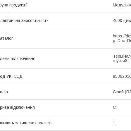
рупа продукції
Модульне
лектрична зносостійкість
4000 цик
https://d
аталог
p_Doc_R
Термінал
леми підключення
гнучкий
Код УКТЗЕД
8536201
олір
Сірий (R
рива відключення
C
ількість захищених полюсів
1