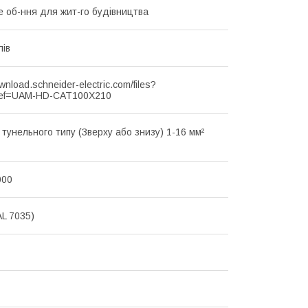
 об-ння для жит-го будівництва
лів
ownload.schneider-electric.com/files?
ef=UAM-HD-CAT100X210
 тунельного типу (Зверху або знизу) 1-16 мм²
000
AL 7035)