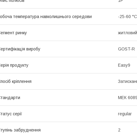
пис полюсів
1P
обоча температура навколишнього середови
-25-60 °C
егмент ринку
житлови
ертифікація виробу
GOST-R
ерія продукту
Easy9
посіб кріплення
Затискан
Стандарти
МЕК 6089
татус серії
regular
тупінь забруднення
2