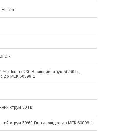
 Electric
MBFDR
0 % x Icn на 230 В змінний струм 50/60 Гц
но до МЕК 60898-1
інний струм 50 Гц
інний струм 50/60 Гц відповідно до МЕК 60898-1