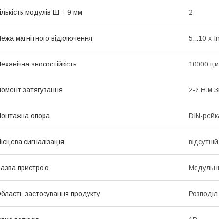
ількість модулів Ш = 9 мм
2
ежа магнітного відключення
5...10 x I
еханічна зносостійкість
10000 ци
омент затягування
2-2 Н.м 
онтажна опора
DIN-рейк
ісцева сигналізація
відсутній
азва пристрою
Модульни
бласть застосування продукту
Розподіл