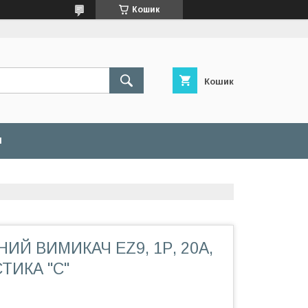
Кошик
Кошик
И
ИЙ ВИМИКАЧ EZ9, 1Р, 20А,
ИКА ''С''