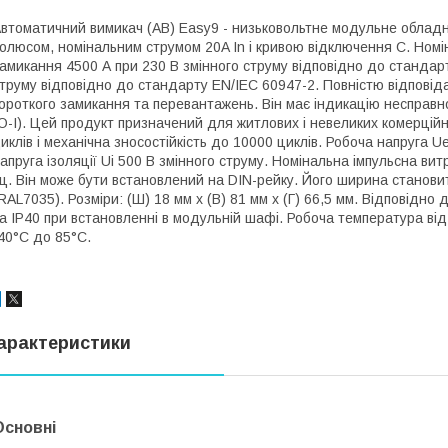
втоматичний вимикач (АВ) Easy9 - низьковольтне модульне обла
олюсом, номінальним струмом 20A In і кривою відключення C. Номі
амикання 4500 А при 230 В змінного струму відповідно до стандарту
труму відповідно до стандарту EN/IEC 60947-2. Повністю відповід
ороткого замикання та перевантажень. Він має індикацію несправн
O-I). Цей продукт призначений для житлових і невеликих комерційн
иклів і механічна зносостійкість до 10000 циклів. Робоча напруга 
апруга ізоляції Ui 500 В змінного струму. Номінальна імпульсна ви
ц. Він може бути встановлений на DIN-рейку. Його ширина становить
RAL7035). Розміри: (Ш) 18 мм x (В) 81 мм x (Г) 66,5 мм. Відповідно
а IP40 при встановленні в модульній шафі. Робоча температура від
40°C до 85°C.
арактеристики
Основні