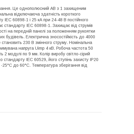
днання. Це однополюсний АВ з 1 захищеним
нальна відключаюча здатність короткого
 IEC 60898-1 і 25 кА при 24-48 В постійного
ає стандарту IEC 60898-1. Захищає від струмів
ості на передній панелі за положенням рукоятки
их будівель. Електрична зносостійкість до 4000
Ue становить 230 В змінного струму. Номінальна
тримувана напруга Uimp 4 кВ. Робоча частота 50
 2 модулі по 9 мм. Колір виробу світло-сірий
 до стандарту IEC 60529, його ступінь захисту IP20
 -25°C до 60°C. Температура зберігання від