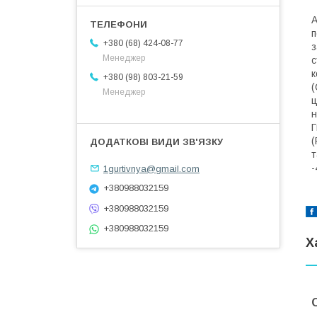
А
п
+380 (68) 424-08-77
з
Менеджер
с
к
+380 (98) 803-21-59
(
Менеджер
ц
н
Г
(
т
-
1gurtivnya@gmail.com
+380988032159
+380988032159
+380988032159
Х