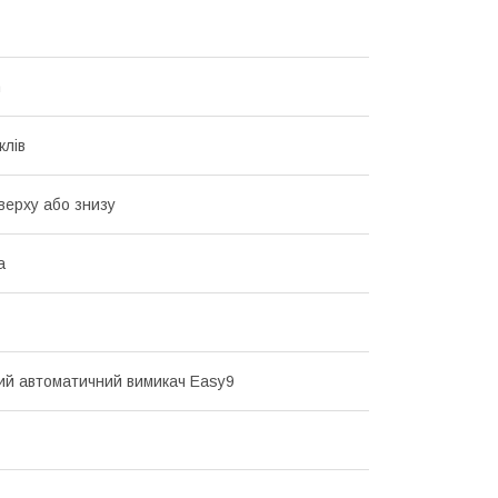
n
клів
Зверху або знизу
а
й автоматичний вимикач Easy9