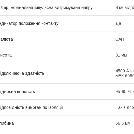
Uimp] номінальна імпульсна витримувана напру
4 кВ від
ндикатор положення контакту
Да
Валюта
UAH
исота
81 мм
4500 А Ic
ідключаюча здатність
МЕК 6089
ідносна вологість
95-95 % 
ідповідність вимогам по ізоляції
Так відп
либина
66.5 мм