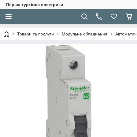
Перша гуртівня електрики
Товари та послуги
Модульне обладнання
Автоматичн