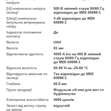
напруга
[Ui] номінальна напруга
500 В змінний струм 50/60 Гц
ізоляції
відповідно до МЕК 60898-1
[Uimp] номінальна
4 кВ відповідно до МЕК
імпульсна витримувана
60898-1
напру
Індикатор положення
Да
контакту
Валюта
UAH
Висота
81 мм
Відключаюча здатність
4500 А Icn на 400 В змінний
струм 50/60 Гц відповідно
до МЕК 60898-1
Відносна вологість
95-95 % на -25-60 °C
Відповідність вимогам по
Так відповідно до МЕК
ізоляції
60898-1
Глибина
66.5 мм
Група продукції
Модульне об-ння для жит-го
будівництва
Електрична зносостійкість
4000 циклів
Захист від витоку струму
відсутній
на землю