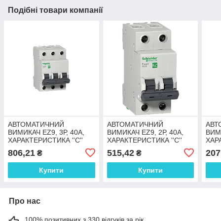
Подібні товари компанії
АВТОМАТИЧНИЙ
АВТОМАТИЧНИЙ
АВТ
ВИМИКАЧ EZ9, 3Р, 40А,
ВИМИКАЧ EZ9, 2Р, 40А,
ВИМИ
ХАРАКТЕРИСТИКА ''С''
ХАРАКТЕРИСТИКА ''С''
ХАРА
806,21
515,42
207
₴
₴
Купити
Купити
Про нас
100% позитивних з 330 відгуків за рік