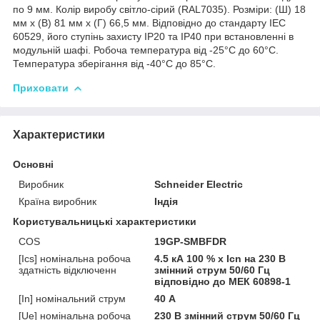
по 9 мм. Колір виробу світло-сірий (RAL7035). Розміри: (Ш) 18
мм x (В) 81 мм x (Г) 66,5 мм. Відповідно до стандарту IEC
60529, його ступінь захисту IP20 та IP40 при встановленні в
модульній шафі. Робоча температура від -25°C до 60°C.
Температура зберігання від -40°C до 85°C.
Приховати
Характеристики
Основні
Виробник
Schneider Electric
Країна виробник
Індія
Користувальницькі характеристики
COS
19GP-SMBFDR
[Ics] номінальна робоча
4.5 кА 100 % x Icn на 230 В
здатність відключенн
змінний струм 50/60 Гц
відповідно до МЕК 60898-1
[In] номінальний струм
40 А
[Ue] номінальна робоча
230 В змінний струм 50/60 Гц