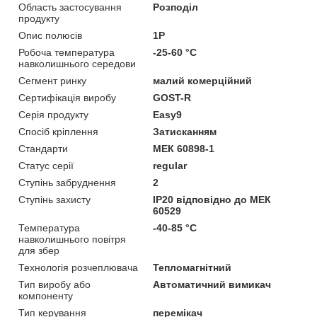
Область застосування
Розподіл
продукту
Опис полюсів
1P
Робоча температура
-25-60 °C
навколишнього середови
Сегмент ринку
малий комерційний
Сертифікація виробу
GOST-R
Серія продукту
Easy9
Спосіб кріплення
Затисканням
Стандарти
МЕК 60898-1
Статус серії
regular
Ступінь забруднення
2
Ступінь захисту
IP20 відповідно до МЕК
60529
Температура
-40-85 °C
навколишнього повітря
для збер
Технологія розчеплювача
Тепломагнітний
Тип виробу або
Автоматичний вимикач
компоненту
Тип керування
перемікач