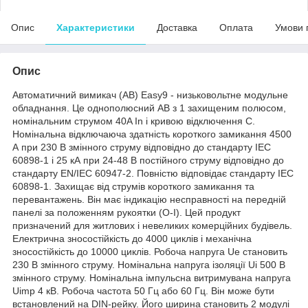
Опис
Характеристики
Доставка
Оплата
Умови 
Опис
Автоматичний вимикач (АВ) Easy9 - низьковольтне модульне
обладнання. Це однополюсний АВ з 1 захищеним полюсом,
номінальним струмом 40A In і кривою відключення C.
Номінальна відключаюча здатність короткого замикання 4500
А при 230 В змінного струму відповідно до стандарту IEC
60898-1 і 25 кА при 24-48 В постійного струму відповідно до
стандарту EN/IEC 60947-2. Повністю відповідає стандарту IEC
60898-1. Захищає від струмів короткого замикання та
перевантажень. Він має індикацію несправності на передній
панелі за положенням рукоятки (O-I). Цей продукт
призначений для житлових і невеликих комерційних будівель.
Електрична зносостійкість до 4000 циклів і механічна
зносостійкість до 10000 циклів. Робоча напруга Ue становить
230 В змінного струму. Номінальна напруга ізоляції Ui 500 В
змінного струму. Номінальна імпульсна витримувана напруга
Uimp 4 кВ. Робоча частота 50 Гц або 60 Гц. Він може бути
встановлений на DIN-рейку. Його ширина становить 2 модулі