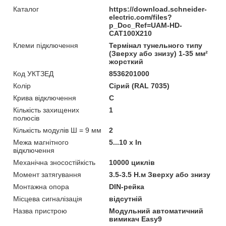
Каталог
https://download.schneider-
electric.com/files?
p_Doc_Ref=UAM-HD-
CAT100X210
Клеми підключення
Термінал тунельного типу
(Зверху або знизу) 1-35 мм²
жорсткий
Код УКТЗЕД
8536201000
Колір
Сірий (RAL 7035)
Крива відключення
C
Кількість захищених
1
полюсів
Кількість модулів Ш = 9 мм
2
Межа магнітного
5...10 x In
відключення
Механічна зносостійкість
10000 циклів
Момент затягування
3.5-3.5 Н.м Зверху або знизу
Монтажна опора
DIN-рейка
Місцева сигналізація
відсутній
Назва пристрою
Модульний автоматичний
вимикач Easy9