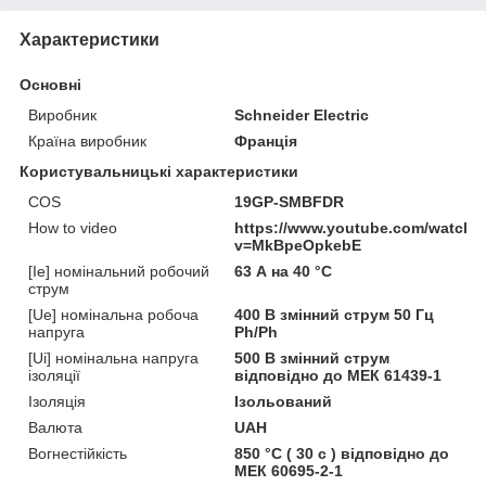
Характеристики
Основні
Виробник
Schneider Electric
Країна виробник
Франція
Користувальницькі характеристики
COS
19GP-SMBFDR
How to video
https://www.youtube.com/watch?
v=MkBpeOpkebE
[Ie] номінальний робочий
63 А на 40 °C
струм
[Ue] номінальна робоча
400 В змінний струм 50 Гц
напруга
Ph/Ph
[Ui] номінальна напруга
500 В змінний струм
ізоляції
відповідно до МЕК 61439-1
Ізоляція
Ізольований
Валюта
UAH
Вогнестійкість
850 °C ( 30 с ) відповідно до
МЕК 60695-2-1