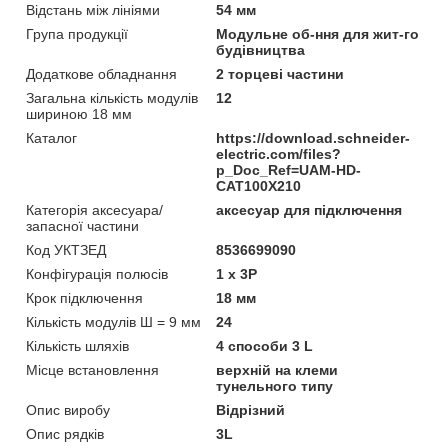
Відстань між лініями
54 мм
Група продукції
Модульне об-ння для жит-го
будівництва
Додаткове обладнання
2 торцеві частини
Загальна кількість модулів
12
шириною 18 мм
Каталог
https://download.schneider-
electric.com/files?
p_Doc_Ref=UAM-HD-
CAT100X210
Категорія аксесуара/
аксесуар для підключення
запасної частини
Код УКТЗЕД
8536699090
Конфігурація полюсів
1 x 3P
Крок підключення
18 мм
Кількість модулів Ш = 9 мм
24
Кількість шляхів
4 способи 3 L
Місце встановлення
верхній на клеми
тунельного типу
Опис виробу
Відрізний
Опис рядків
3L