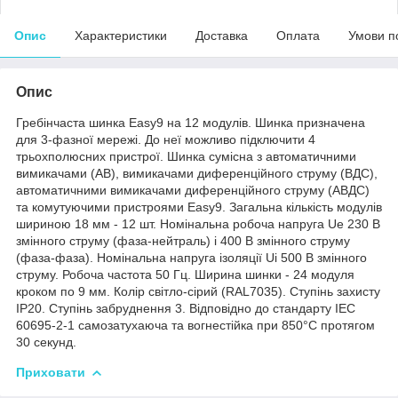
Опис
Характеристики
Доставка
Оплата
Умови п
Опис
Гребінчаста шинка Easy9 на 12 модулів. Шинка призначена
для 3-фазної мережі. До неї можливо підключити 4
трьохполюсних пристрої. Шинка сумісна з автоматичними
вимикачами (АВ), вимикачами диференційного струму (ВДС),
автоматичними вимикачами диференційного струму (АВДС)
та комутуючими пристроями Easy9. Загальна кількість модулів
шириною 18 мм - 12 шт. Номінальна робоча напруга Ue 230 В
змінного струму (фаза-нейтраль) і 400 В змінного струму
(фаза-фаза). Номінальна напруга ізоляції Ui 500 В змінного
струму. Робоча частота 50 Гц. Ширина шинки - 24 модуля
кроком по 9 мм. Колір світло-сірий (RAL7035). Ступінь захисту
IP20. Ступінь забруднення 3. Відповідно до стандарту IEC
60695-2-1 самозатухаюча та вогнестійка при 850°C протягом
30 секунд.
Приховати