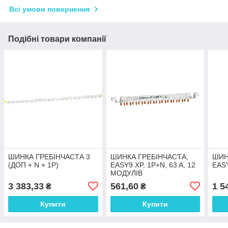
Всі умови повернення
Подібні товари компанії
ШИНКА ГРЕБІНЧАСТА 3
ШИНКА ГРЕБІНЧАСТА,
ШИН
(ДОП + N + 1P)
EASY9 XP, 1P+N, 63 A, 12
EASY
МОДУЛІВ
3 383,33
561,60
1 5
₴
₴
Купити
Купити