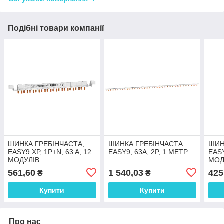
Подібні товари компанії
ШИНКА ГРЕБІНЧАСТА,
ШИНКА ГРЕБІНЧАСТА
ШИН
EASY9 XP, 1P+N, 63 A, 12
EASY9, 63A, 2P, 1 МЕТР
EASY
МОДУЛІВ
МОД
561,60
1 540,03
425
₴
₴
Купити
Купити
Про нас