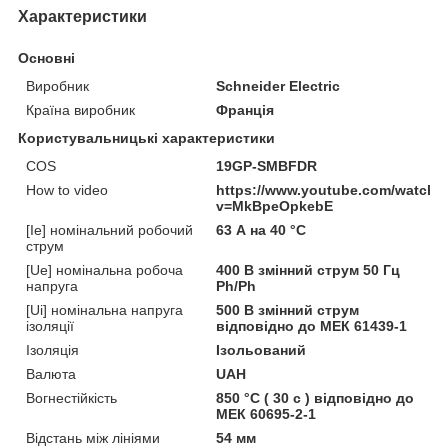
Характеристики
Основні
Виробник
Schneider Electric
Країна виробник
Франція
Користувальницькі характеристики
COS
19GP-SMBFDR
How to video
https://www.youtube.com/watch?
v=MkBpeOpkebE
[Ie] номінальний робочий
63 А на 40 °C
струм
[Ue] номінальна робоча
400 В змінний струм 50 Гц
напруга
Ph/Ph
[Ui] номінальна напруга
500 В змінний струм
ізоляції
відповідно до МЕК 61439-1
Ізоляція
Ізольований
Валюта
UAH
Вогнестійкість
850 °C ( 30 с ) відповідно до
МЕК 60695-2-1
Відстань між лініями
54 мм