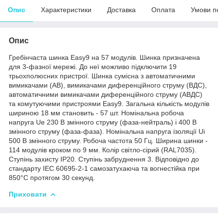
Опис
Характеристики
Доставка
Оплата
Умови п
Опис
Гребінчаста шинка Easy9 на 57 модулів. Шинка призначена
для 3-фазної мережі. До неї можливо підключити 19
трьохполюсних пристрої. Шинка сумісна з автоматичними
вимикачами (АВ), вимикачами диференційного струму (ВДС),
автоматичними вимикачами диференційного струму (АВДС)
та комутуючими пристроями Easy9. Загальна кількість модулів
шириною 18 мм становить - 57 шт. Номінальна робоча
напруга Ue 230 В змінного струму (фаза-нейтраль) і 400 В
змінного струму (фаза-фаза). Номінальна напруга ізоляції Ui
500 В змінного струму. Робоча частота 50 Гц. Ширина шинки -
114 модулів кроком по 9 мм. Колір світло-сірий (RAL7035).
Ступінь захисту IP20. Ступінь забруднення 3. Відповідно до
стандарту IEC 60695-2-1 самозатухаюча та вогнестійка при
850°C протягом 30 секунд.
Приховати