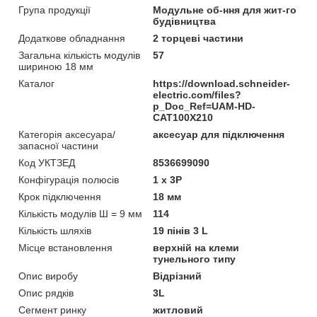
Група продукції
Модульне об-ння для жит-го
будівництва
Додаткове обладнання
2 торцеві частини
Загальна кількість модулів
57
шириною 18 мм
Каталог
https://download.schneider-
electric.com/files?
p_Doc_Ref=UAM-HD-
CAT100X210
Категорія аксесуара/
аксесуар для підключення
запасної частини
Код УКТЗЕД
8536699090
Конфігурація полюсів
1 x 3P
Крок підключення
18 мм
Кількість модулів Ш = 9 мм
114
Кількість шляхів
19 пінів 3 L
Місце встановлення
верхній на клеми
тунельного типу
Опис виробу
Відрізний
Опис рядків
3L
Сегмент ринку
житловий