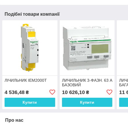
Подібні товари компанії
ЛІЧИЛЬНИК IEM2000T
ЛИЧИЛЬНИК 3-ФАЗН. 63 А
ЛИЧ
БАЗОВИЙ
БАГ
4 536,48
10 626,10
11 
₴
₴
Купити
Купити
Про нас