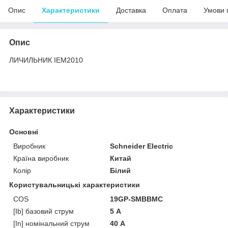
Опис
Характеристики
Доставка
Оплата
Умови 
Опис
ЛИЧИЛЬНИК IEM2010
Характеристики
Основні
Виробник
Schneider Electric
Країна виробник
Китай
Колір
Білий
Користувальницькі характеристики
COS
19GP-SMBBMC
[Ib] базовий струм
5 А
[In] номінальний струм
40 А