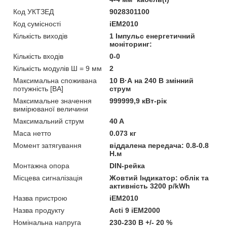
Код УКТЗЕД
9028301100
Код сумісності
iEM2010
Кількість виходів
1 Імпульс енергетичний
моніторинг:
Кількість входів
0-0
Кількість модулів Ш = 9 мм
2
Максимальна споживана
10 В·А на 240 В змінний
потужність [ВА]
струм
Максимальне значення
999999,9 кВт-рік
вимірюваної величини
Максимальний струм
40 A
Маса нетто
0.073 кг
Момент затягування
віддалена передача: 0.8-0.8
Н.м
Монтажна опора
DIN-рейка
Місцева сигналізація
Жовтий Індикатор: облік та
активність 3200 p/kWh
Назва пристрою
iEM2010
Назва продукту
Acti 9 iEM2000
Номінальна напруга
230-230 В +/- 20 %