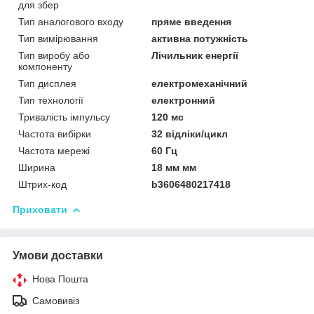
для збер
Тип аналогового входу
пряме введення
Тип вимірювання
активна потужність
Тип виробу або
Лічильник енергії
компоненту
Тип дисплея
електромеханічний
Тип технології
електронний
Тривалість імпульсу
120 мс
Частота вибірки
32 відліки/цикл
Частота мережі
60 Гц
Ширина
18 мм мм
Штрих-код
b3606480217418
Приховати
Умови доставки
Нова Пошта
Самовивіз