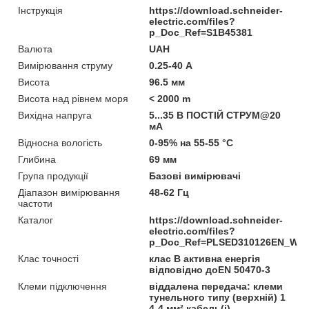
Інструкція
https://download.schneider-
electric.com/files?
p_Doc_Ref=S1B45381
Валюта
UAH
Вимірювання струму
0.25-40 А
Висота
96.5 мм
Висота над рівнем моря
< 2000 m
Вихідна напруга
5...35 В ПОСТІЙ СТРУМ@20
мА
Відносна вологість
0-95% на 55-55 °C
Глибина
69 мм
Група продукції
Базові вимірювачі
Діапазон вимірювання
48-62 Гц
частоти
Каталог
https://download.schneider-
electric.com/files?
p_Doc_Ref=PLSED310126EN_We
Клас точності
клас B активна енергія
відповідно доEN 50470-3
Клеми підключення
віддалена передача: клеми
тунельного типу (верхній) 1
4-4 мм² кабель(і)