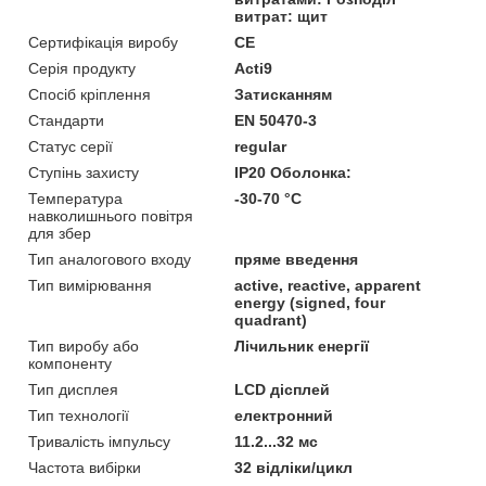
витрат: щит
Сертифікація виробу
CE
Серія продукту
Acti9
Спосіб кріплення
Затисканням
Стандарти
EN 50470-3
Статус серії
regular
Ступінь захисту
IP20 Оболонка:
Температура
-30-70 °C
навколишнього повітря
для збер
Тип аналогового входу
пряме введення
Тип вимірювання
active, reactive, apparent
energy (signed, four
quadrant)
Тип виробу або
Лічильник енергії
компоненту
Тип дисплея
LCD дісплей
Тип технології
електронний
Тривалість імпульсу
11.2...32 мс
Частота вибірки
32 відліки/цикл