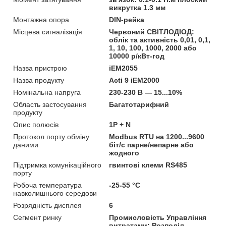
викрутка 1.3 мм
Монтажна опора
DIN-рейка
Місцева сигналізація
Червоний СВІТЛОДІОД:
облік та активність 0,01, 0,1,
1, 10, 100, 1000, 2000 або
10000 р/кВт-год
Назва пристрою
iEM2055
Назва продукту
Acti 9 iEM2000
Номінальна напруга
230-230 В — 15...10%
Область застосування
Багатотарифний
продукту
Опис полюсів
1P + N
Протокол порту обміну
Modbus RTU на 1200...9600
даними
біт/с парне/непарне або
жодного
Підтримка комунікаційного
гвинтові клеми RS485
порту
Робоча температура
-25-55 °C
навколишнього середови
Розрядність дисплея
6
Сегмент ринку
Промисловість Управління
витратами: Розподіл