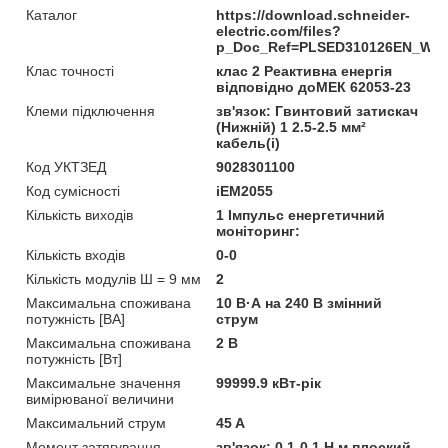
Каталог
https://download.schneider-
electric.com/files?
p_Doc_Ref=PLSED310126EN_We
Клас точності
клас 2 Реактивна енергія
відповідно доМЕК 62053-23
Клеми підключення
зв'язок: Гвинтовий затискач
(Нижній) 1 2.5-2.5 мм²
кабель(і)
Код УКТЗЕД
9028301100
Код сумісності
iEM2055
Кількість виходів
1 Імпульс енергетичний
моніторинг:
Кількість входів
0-0
Кількість модулів Ш = 9 мм
2
Максимальна споживана
10 В·А на 240 В змінний
потужність [ВА]
струм
Максимальна споживана
2 В
потужність [Вт]
Максимальне значення
99999.9 кВт-рік
вимірюваної величини
Максимальний струм
45 A
Момент затягування
зв'язок: 0.1-0.1 Н.м плоский