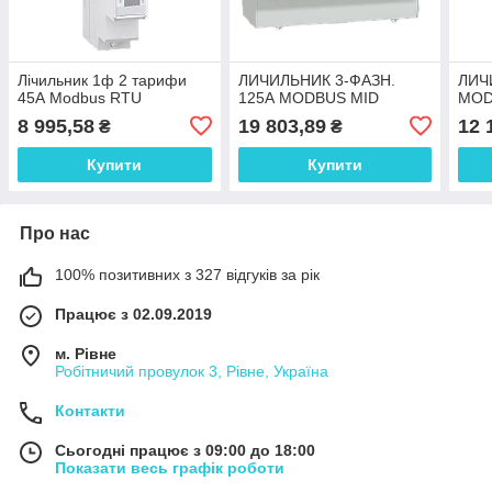
Лічильник 1ф 2 тарифи
ЛИЧИЛЬНИК 3-ФАЗН.
ЛИЧ
45А Modbus RTU
125А MODBUS MID
MOD
8 995,58
19 803,89
12 
₴
₴
Купити
Купити
Про нас
100% позитивних з 327 відгуків за рік
Працює з 02.09.2019
м. Рівне
Робітничий провулок 3, Рівне, Україна
Контакти
Сьогодні працює з 09:00 до 18:00
Показати весь графік роботи