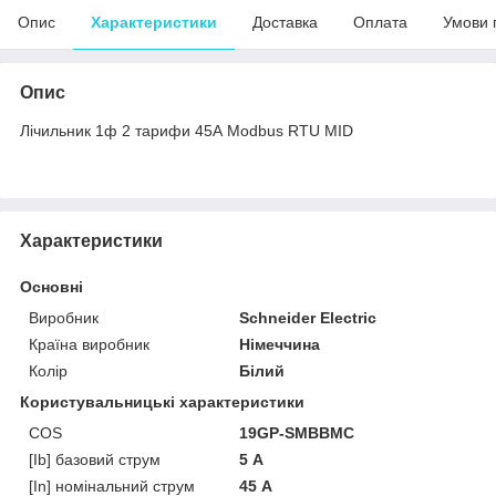
Опис
Характеристики
Доставка
Оплата
Умови 
Опис
Лічильник 1ф 2 тарифи 45А Modbus RTU MID
Характеристики
Основні
Виробник
Schneider Electric
Країна виробник
Німеччина
Колір
Білий
Користувальницькі характеристики
COS
19GP-SMBBMC
[Ib] базовий струм
5 А
[In] номінальний струм
45 А