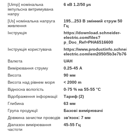
[Uimp] номінальна
6 кВ 1.2/50 µs
імпульсна витримувана
напру
[Us] номінальна напруга
195...253 В змінний струм 50
живлення
Гц
Інструкція
https://download.schneider-
electric.com/files?
p_Doc_Ref=PHA6516600
Інструкція користувача
https://www.productinfo.schneide
electric.com/iem2050/5b3e7b76
Валюта
UAH
Вимірювання струму
0.25-45 А
Висота
90 мм
Висота над рівнем моря
< 2000 m
Відносна вологість
0-75 % на 55-55 °C
Відображення інформації
Тариф (2)
Глибина
63 мм
Група продукції
Базові вимірювачі
Довжина зачистки проводів
зв'язок: 7 мм
Діапазон вимірювання
45-55 Гц
частоти