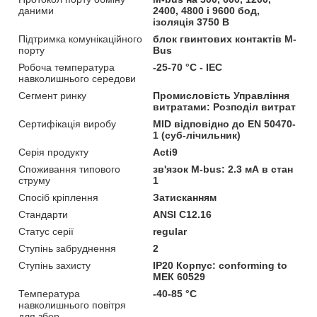
даними
2400, 4800 і 9600 бод,
ізоляція 3750 В
Підтримка комунікаційного
блок гвинтових контактів M-
порту
Bus
Робоча температура
-25-70 °C - IEC
навколишнього середови
Сегмент ринку
Промисловість Управління
витратами: Розподіл витрат
Сертифікація виробу
MID відповідно до EN 50470-
1 (суб-лічильник)
Серія продукту
Acti9
Споживання типового
зв'язок M-bus: 2.3 мА в стан
струму
1
Спосіб кріплення
Затисканням
Стандарти
ANSI C12.16
Статус серії
regular
Ступінь забруднення
2
Ступінь захисту
IP20 Корпус: conforming to
МЕК 60529
Температура
-40-85 °C
навколишнього повітря
для збер