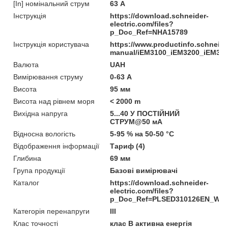
[In] номінальний струм
63 А
Інструкція
https://download.schneider-
electric.com/files?
p_Doc_Ref=NHA15789
Інструкція користувача
https://www.productinfo.schneid
manual/iEM3100_iEM3200_iEM330
Валюта
UAH
Вимірювання струму
0-63 А
Висота
95 мм
Висота над рівнем моря
< 2000 m
Вихідна напруга
5...40 У ПОСТІЙНИЙ
СТРУМ@50 мА
Відносна вологість
5-95 % на 50-50 °C
Відображення інформації
Тариф (4)
Глибина
69 мм
Група продукції
Базові вимірювачі
Каталог
https://download.schneider-
electric.com/files?
p_Doc_Ref=PLSED310126EN_We
Категорія перенапруги
ІІІ
Клас точності
клас B активна енергія