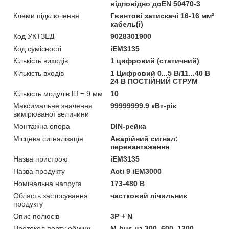
відповідно доEN 50470-3
Клеми підключення
Гвинтові затискачі 16-16 мм²
кабель(і)
Код УКТЗЕД
9028301900
Код сумісності
iEM3135
Кількість виходів
1 цифровий (статичний)
Кількість входів
1 Цифровий 0...5 В/11...40 В
24 В ПОСТІЙНИЙ СТРУМ
Кількість модулів Ш = 9 мм
10
Максимальне значення
99999999.9 кВт-рік
вимірюваної величини
Монтажна опора
DIN-рейка
Місцева сигналізація
Аварійний сигнал:
перевантаження
Назва пристрою
iEM3135
Назва продукту
Acti 9 iEM3000
Номінальна напруга
173-480 В
Область застосування
частковий лічильник
продукту
Опис полюсів
3P + N
Протокол порту обміну
M-bus на 300, 600, 1200,