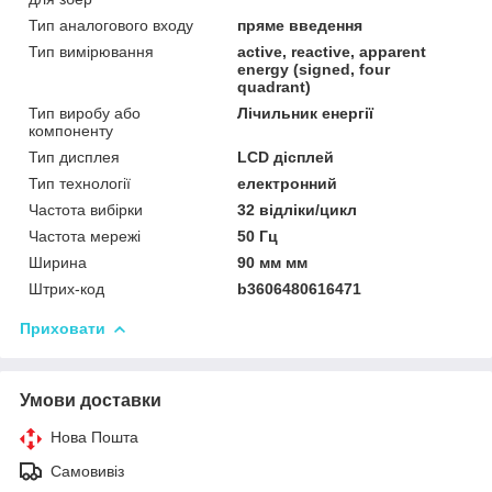
Тип аналогового входу
пряме введення
Тип вимірювання
active, reactive, apparent
energy (signed, four
quadrant)
Тип виробу або
Лічильник енергії
компоненту
Тип дисплея
LCD дісплей
Тип технології
електронний
Частота вибірки
32 відліки/цикл
Частота мережі
50 Гц
Ширина
90 мм мм
Штрих-код
b3606480616471
Приховати
Умови доставки
Нова Пошта
Самовивіз