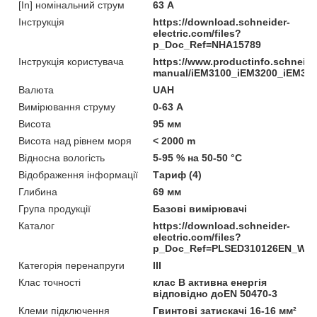
[In] номінальний струм
63 А
Інструкція
https://download.schneider-
electric.com/files?
p_Doc_Ref=NHA15789
Інструкція користувача
https://www.productinfo.schneid
manual/iEM3100_iEM3200_iEM330
Валюта
UAH
Вимірювання струму
0-63 А
Висота
95 мм
Висота над рівнем моря
< 2000 m
Відносна вологість
5-95 % на 50-50 °C
Відображення інформації
Тариф (4)
Глибина
69 мм
Група продукції
Базові вимірювачі
Каталог
https://download.schneider-
electric.com/files?
p_Doc_Ref=PLSED310126EN_We
Категорія перенапруги
ІІІ
Клас точності
клас B активна енергія
відповідно доEN 50470-3
Клеми підключення
Гвинтові затискачі 16-16 мм²