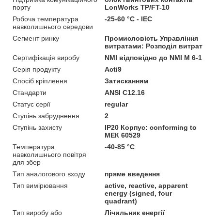
порту
LonWorks TP/FT-10
Робоча температура
-25-60 °C - IEC
навколишнього середови
Сегмент ринку
Промисловість Управління
витратами: Розподіл витрат
Сертифікація виробу
NMI відповідно до NMI M 6-1
Серія продукту
Acti9
Спосіб кріплення
Затисканням
Стандарти
ANSI C12.16
Статус серії
regular
Ступінь забруднення
2
Ступінь захисту
IP20 Корпус: conforming to
МЕК 60529
Температура
-40-85 °C
навколишнього повітря
для збер
Тип аналогового входу
пряме введення
Тип вимірювання
active, reactive, apparent
energy (signed, four
quadrant)
Тип виробу або
Лічильник енергії