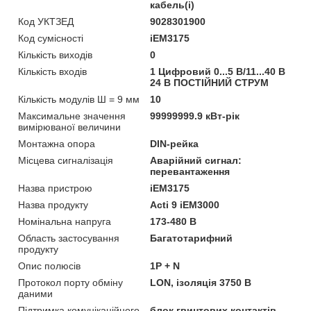
кабель(і)
Код УКТЗЕД
9028301900
Код сумісності
iEM3175
Кількість виходів
0
Кількість входів
1 Цифровий 0...5 В/11...40 В
24 В ПОСТІЙНИЙ СТРУМ
Кількість модулів Ш = 9 мм
10
Максимальне значення
99999999.9 кВт-рік
вимірюваної величини
Монтажна опора
DIN-рейка
Місцева сигналізація
Аварійний сигнал:
перевантаження
Назва пристрою
iEM3175
Назва продукту
Acti 9 iEM3000
Номінальна напруга
173-480 В
Область застосування
Багатотарифний
продукту
Опис полюсів
1P + N
Протокол порту обміну
LON, ізоляція 3750 В
даними
Підтримка комунікаційного
блок гвинтових контактів