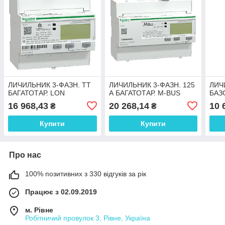
ЛИЧИЛЬНИК 3-ФАЗН. ТТ
ЛИЧИЛЬНИК 3-ФАЗН. 125
ЛИЧ
БАГАТОТАР. LON
А БАГАТОТАР. M-BUS
БАЗ
16 968,43
20 268,14
10 
₴
₴
Купити
Купити
Про нас
100% позитивних з 330 відгуків за рік
Працює з 02.09.2019
м. Рівне
Робітничий провулок 3, Рівне, Україна