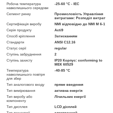
Робоча температура
-25-60 °C - IEC
навколишнього середови
Сегмент ринку
Промисловість Управління
витратами: Розподіл витрат
Сертифікація виробу
NMI відповідно до NMI M 6-1
Серія продукту
Acti9
Спосіб кріплення
Затисканням
Стандарти
ANSI C12.16
Статус серії
regular
Ступінь забруднення
2
Ступінь захисту
IP20 Корпус: conforming to
МЕК 60529
Температура
-40-85 °C
навколишнього повітря
для збер
Тип аналогового входу
пряме введення
Тип вимірювання
активна енергія
Тип виробу або
Лічильник енергії
компоненту
Тип дисплея
LCD дісплей
Тип технології
електронний