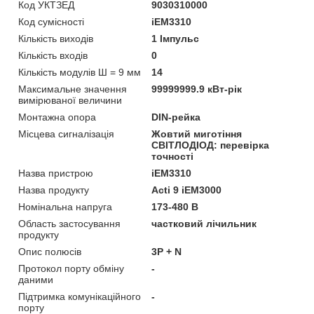
Код УКТЗЕД
9030310000
Код сумісності
iEM3310
Кількість виходів
1 Імпульс
Кількість входів
0
Кількість модулів Ш = 9 мм
14
Максимальне значення
99999999.9 кВт-рік
вимірюваної величини
Монтажна опора
DIN-рейка
Місцева сигналізація
Жовтий миготіння
СВІТЛОДІОД: перевірка
точності
Назва пристрою
iEM3310
Назва продукту
Acti 9 iEM3000
Номінальна напруга
173-480 В
Область застосування
частковий лічильник
продукту
Опис полюсів
3P + N
Протокол порту обміну
-
даними
Підтримка комунікаційного
-
порту