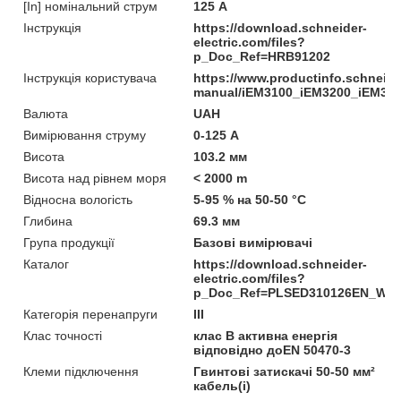
[In] номінальний струм
125 А
Інструкція
https://download.schneider-
electric.com/files?
p_Doc_Ref=HRB91202
Інструкція користувача
https://www.productinfo.schneid
manual/iEM3100_iEM3200_iEM330
Валюта
UAH
Вимірювання струму
0-125 А
Висота
103.2 мм
Висота над рівнем моря
< 2000 m
Відносна вологість
5-95 % на 50-50 °C
Глибина
69.3 мм
Група продукції
Базові вимірювачі
Каталог
https://download.schneider-
electric.com/files?
p_Doc_Ref=PLSED310126EN_We
Категорія перенапруги
ІІІ
Клас точності
клас B активна енергія
відповідно доEN 50470-3
Клеми підключення
Гвинтові затискачі 50-50 мм²
кабель(і)