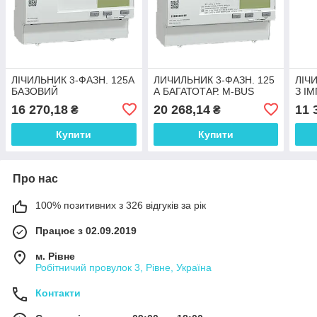
ЛІЧИЛЬНИК 3-ФАЗН. 125А
ЛИЧИЛЬНИК 3-ФАЗН. 125
ЛІЧ
БАЗОВИЙ
А БАГАТОТАР. M-BUS
З ІМ
16 270,18
20 268,14
11 
₴
₴
Купити
Купити
Про нас
100% позитивних з 326 відгуків за рік
Працює з 02.09.2019
м. Рівне
Робітничий провулок 3, Рівне, Україна
Контакти