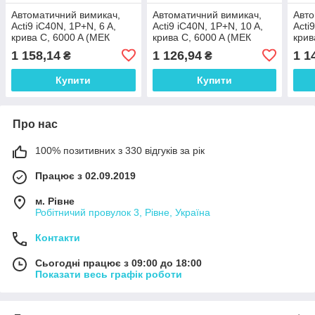
Автоматичний вимикач,
Автоматичний вимикач,
Авто
Acti9 iC40N, 1P+N, 6 A,
Acti9 iC40N, 1P+N, 10 A,
Acti
крива C, 6000 A (МЕК
крива C, 6000 A (МЕК
крив
60898-1), 10 кА (МЕК
60898-1), 10 кА (МЕК
6089
1 158,14
1 126,94
1 1
₴
₴
60947-2)
60947-2)
6094
Купити
Купити
Про нас
100% позитивних з 330 відгуків за рік
Працює з 02.09.2019
м. Рівне
Робітничий провулок 3, Рівне, Україна
Контакти
Сьогодні працює з 09:00 до 18:00
Показати весь графік роботи