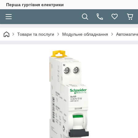
Перша гуртівня електрики
Товари та послуги
Модульне обладнання
Автоматичн