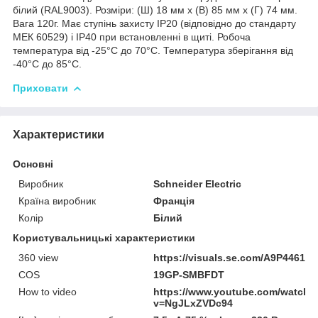
білий (RAL9003). Розміри: (Ш) 18 мм x (В) 85 мм x (Г) 74 мм.
Вага 120г. Має ступінь захисту IP20 (відповідно до стандарту
МЕК 60529) і IP40 при встановленні в щиті. Робоча
температура від -25°C до 70°C. Температура зберігання від
-40°C до 85°C.
Приховати
Характеристики
Основні
Виробник
Schneider Electric
Країна виробник
Франція
Колір
Білий
Користувальницькі характеристики
360 view
https://visuals.se.com/A9P44616
COS
19GP-SMBFDT
How to video
https://www.youtube.com/watch?
v=NgJLxZVDc94