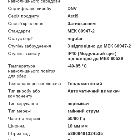
навколишнього середови
Сертифікація виробу
DNV
Серія продукту
Acti9
Спосіб кріплення
Затисканням
Стандарти
МЕК 60947-2
Статус серії
regular
Ступінь забруднення
3 відповідно до МЕК 60947-2
Ступінь захисту
IP40 (Модульний щит)
відповідно до МЕК 60529
Температура
-40-85 °C
навколишнього повітря
для збер
Технологія розчеплювача
Тепломагнітний
Тип виробу або
Автоматичний вимикач
компоненту
Тип керування
перемікач
Тип мережі
змінний струм
Частота мережі
50/60 Гц
Ширина
18 мм мм
Штрих-код
b3606481324535