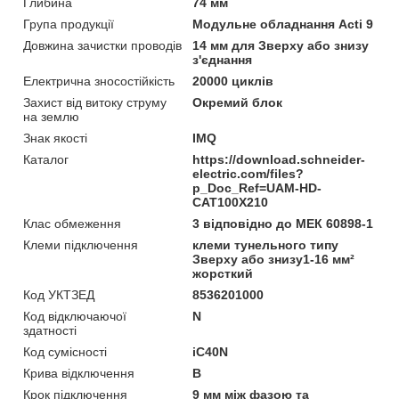
Глибина
74 мм
Група продукції
Модульне обладнання Acti 9
Довжина зачистки проводів
14 мм для Зверху або знизу
з'єднання
Електрична зносостійкість
20000 циклів
Захист від витоку струму
Окремий блок
на землю
Знак якості
IMQ
Каталог
https://download.schneider-
electric.com/files?
p_Doc_Ref=UAM-HD-
CAT100X210
Клас обмеження
3 відповідно до МЕК 60898-1
Клеми підключення
клеми тунельного типу
Зверху або знизу1-16 мм²
жорсткий
Код УКТЗЕД
8536201000
Код відключаючої
N
здатності
Код сумісності
iC40N
Крива відключення
B
Крок підключення
9 мм між фазою та