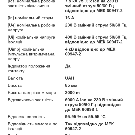
[Ics] номінальна робоча
7.5 кА 75 % x Icn на 230 В
здатність відключенн
змінний струм 50/60 Гц
відповідно до МЕК 60947-2
[In] номінальний струм
16 А
[Ue] номінальна робоча
230 В змінний струм 50/60 Гц
напруга
[Ui] номінальна напруга
400 В змінний струм 50/60 Гц
ізоляції
відповідно до МЕК 60947-2
[Uimp] номінальна
4 кВ відповідно до МЕК
імпульсна витримувана
60947-2
напру
Індикатор положення
Да
контакту
Валюта
UAH
Висота
85 мм
Висота над рівнем моря
2000 m
Відключаюча здатність
6000 А Icn на 230 В змінний
струм 50/60 Гц відповідно
до МЕК 60898-1
Відносна вологість
95-95 % на 55-55 °C
Відповідність вимогам по
Так відповідно до МЕК
ізоляції
60947-2