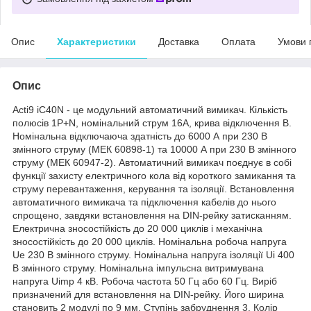
Опис
Характеристики
Доставка
Оплата
Умови 
Опис
Acti9 iC40N - це модульний автоматичний вимикач. Кількість
полюсів 1P+N, номінальний струм 16А, крива відключення В.
Номінальна відключаюча здатність до 6000 А при 230 В
змінного струму (МЕК 60898-1) та 10000 А при 230 В змінного
струму (МЕК 60947-2). Автоматичний вимикач поєднує в собі
функції захисту електричного кола від короткого замикання та
струму перевантаження, керування та ізоляції. Встановлення
автоматичного вимикача та підключення кабелів до нього
спрощено, завдяки встановлення на DIN-рейку затисканням.
Електрична зносостійкість до 20 000 циклів і механічна
зносостійкість до 20 000 циклів. Номінальна робоча напруга
Ue 230 В змінного струму. Номінальна напруга ізоляції Ui 400
В змінного струму. Номінальна імпульсна витримувана
напруга Uimp 4 кВ. Робоча частота 50 Гц або 60 Гц. Виріб
призначений для встановлення на DIN-рейку. Його ширина
становить 2 модулі по 9 мм. Ступінь забруднення 3. Колір