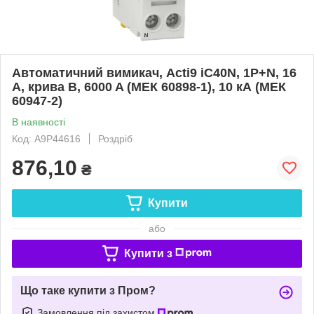
Автоматичний вимикач, Acti9 iC40N, 1P+N, 16
A, крива B, 6000 A (МЕК 60898-1), 10 кА (МЕК
60947-2)
В наявності
Код: A9P44616
Роздріб
876,10
₴
Купити
або
Купити з
Що таке купити з Пром?
Замовлення під захистом