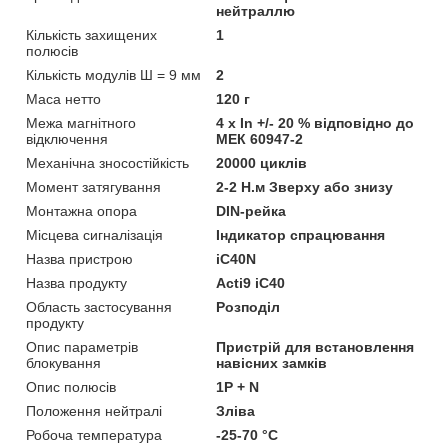
нейтраллю
Кількість захищених
1
полюсів
Кількість модулів Ш = 9 мм
2
Маса нетто
120 г
Межа магнітного
4 x In +/- 20 % відповідно до
відключення
МЕК 60947-2
Механічна зносостійкість
20000 циклів
Момент затягування
2-2 Н.м Зверху або знизу
Монтажна опора
DIN-рейка
Місцева сигналізація
Індикатор спрацювання
Назва пристрою
iC40N
Назва продукту
Acti9 iC40
Область застосування
Розподіл
продукту
Опис параметрів
Пристрій для встановлення
блокування
навісних замків
Опис полюсів
1P + N
Положення нейтралі
Зліва
Робоча температура
-25-70 °C