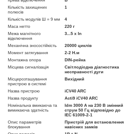
Кількість захищених
1
полюсів
Кількість модулів Ш = 9 мм
4
Маса нетто
220 г
Межа магнітного
3...5 x In
відключення
Механічна зносостійкість
20000 циклів
Момент затягування
2-2 Н.м
Монтажна опора
DIN-рейка
Місцева сигналізація
Світлодіодна діагностика
несправності дуги
Місцерозташування
Вихідний
пристрою в системі
Назва пристрою
iCV40 ARC
Назва продукту
Acti9 iCV40 ARC
Номінальна вмикаюча та
Idm 3000 А на 230 В змінний
вимикаюча здатність
струм 50 Гц відповідно до
IEC 61009-2-1
Опис параметрів
Пристрій для встановлення
блокування
навісних замків
Опис полюсів
1P + N