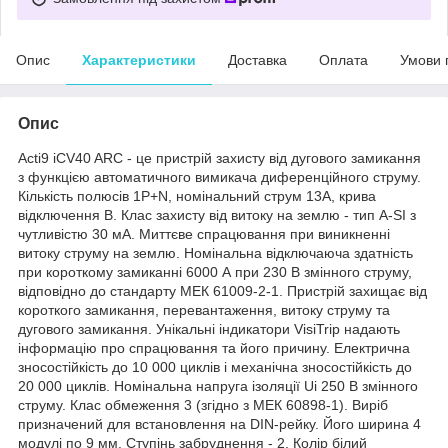
Опис
Характеристики
Доставка
Оплата
Умови 
Опис
Acti9 iCV40 ARC - це пристрій захисту від дугового замикання
з функцією автоматичного вимикача диференційного струму.
Кількість полюсів 1P+N, номінальний струм 13А, крива
відключення B. Клас захисту від витоку на землю - тип A-SI з
чутливістю 30 мА. Миттєве спрацювання при виникненні
витоку струму на землю. Номінальна відключаюча здатність
при короткому замиканні 6000 А при 230 В змінного струму,
відповідно до стандарту МЕК 61009-2-1. Пристрій захищає від
короткого замикання, перевантаження, витоку струму та
дугового замикання. Унікальні індикатори VisiTrip надають
інформацію про спрацювання та його причину. Електрична
зносостійкість до 10 000 циклів і механічна зносостійкість до
20 000 циклів. Номінальна напруга ізоляції Ui 250 В змінного
струму. Клас обмеження 3 (згідно з МЕК 60898-1). Виріб
призначений для встановлення на DIN-рейку. Його ширина 4
модулі по 9 мм. Ступінь забруднення - 2. Колір білий