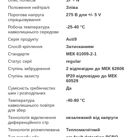
Положення нейтралі
Зліва
Порогова напруга
275 В для +/- 5 V
спрацьовування
Робоча температура
-25-40 °C
навколишнього середови
Серія продукту
Acti9
Спосіб кріплення
Затисканням
Стандарти
МЕК 61009-2-1
Статус серії
regular
Ступінь забруднення
2 відповідно до МЕК 62606
Ступінь захисту
IP20 відповідно до МЕК
60529
Сумісність гребінчастих
Да
шин і розподільчих
Температура
-40-80 °C
навколишнього повітря
для збер
Технологія відключення
незалежний від напруги
диференційного стр
Технологія розчеплювача
Тепломагнітний
Тип виробу або
arc fault detection RCBO