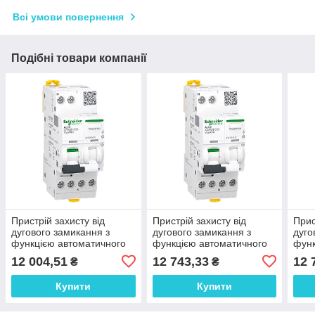
Всі умови повернення
Подібні товари компанії
Пристрій захисту від
Пристрій захисту від
Прис
дугового замикання з
дугового замикання з
дуго
функцією автоматичного
функцією автоматичного
функ
вимикача диференційного
вимикача диференційного
вими
12 004,51
12 743,33
12 
₴
₴
струму, iCV40N
струму, iCV40N
стру
Купити
Купити