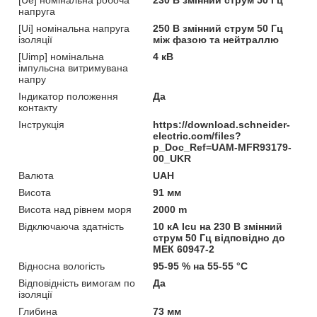
напруга
[Ui] номінальна напруга
250 В змінний струм 50 Гц
ізоляції
між фазою та нейтраллю
[Uimp] номінальна
4 кВ
імпульсна витримувана
напру
Індикатор положення
Да
контакту
Інструкція
https://download.schneider-
electric.com/files?
p_Doc_Ref=UAM-MFR93179-
00_UKR
Валюта
UAH
Висота
91 мм
Висота над рівнем моря
2000 m
Відключаюча здатність
10 кА Icu на 230 В змінний
струм 50 Гц відповідно до
МЕК 60947-2
Відносна вологість
95-95 % на 55-55 °C
Відповідність вимогам по
Да
ізоляції
Глибина
73 мм