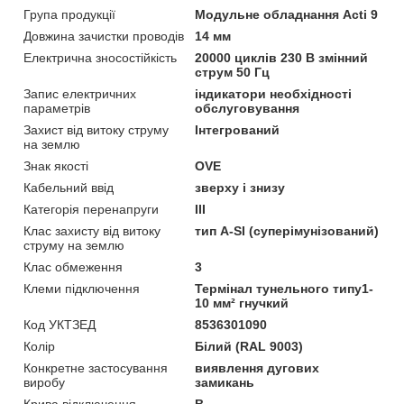
Група продукції
Модульне обладнання Acti 9
Довжина зачистки проводів
14 мм
Електрична зносостійкість
20000 циклів 230 В змінний
струм 50 Гц
Запис електричних
індикатори необхідності
параметрів
обслуговування
Захист від витоку струму
Інтегрований
на землю
Знак якості
OVE
Кабельний ввід
зверху і знизу
Категорія перенапруги
ІІІ
Клас захисту від витоку
тип A-SI (суперімунізований)
струму на землю
Клас обмеження
3
Клеми підключення
Термінал тунельного типу1-
10 мм² гнучкий
Код УКТЗЕД
8536301090
Колір
Білий (RAL 9003)
Конкретне застосування
виявлення дугових
виробу
замикань
Крива відключення
B