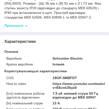
(RAL9003). Розміри - (Ш) 36 мм х (В) 91 мм х (Г) 73 мм. Має
ступінь захисту IP20 (відповідно до стандарту МЕК 60529) і
IP40 при встановлення в щиті. Пристрій відповідає
стандартам МЕК 62606, МЕК 60898-1 та МЕК 60947-2.
Приховати
Характеристики
Основні
Виробник
Schneider Electric
Країна виробник
Іспанія
Користувальницькі характеристики
COS
19GP-SMBFDT
How to video
https://www.youtube.com/watch?
v=E6cmIJlbjo8
[Ics] номінальна робоча
7.5 кА змінний струм 50 Гц
здатність відключенн
відповідно до МЕК 60947
[In] номінальний струм
13 А
[Ue] номінальна робоча
230 В змінний струм 50 Гц