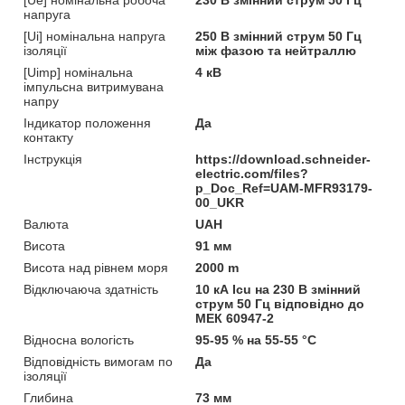
напруга
[Ui] номінальна напруга
250 В змінний струм 50 Гц
ізоляції
між фазою та нейтраллю
[Uimp] номінальна
4 кВ
імпульсна витримувана
напру
Індикатор положення
Да
контакту
Інструкція
https://download.schneider-
electric.com/files?
p_Doc_Ref=UAM-MFR93179-
00_UKR
Валюта
UAH
Висота
91 мм
Висота над рівнем моря
2000 m
Відключаюча здатність
10 кА Icu на 230 В змінний
струм 50 Гц відповідно до
МЕК 60947-2
Відносна вологість
95-95 % на 55-55 °C
Відповідність вимогам по
Да
ізоляції
Глибина
73 мм