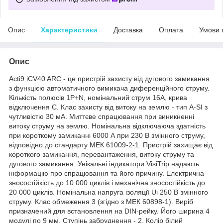
Опис
Характеристики
Доставка
Оплата
Умови 
Опис
Acti9 iCV40 ARC - це пристрій захисту від дугового замикання
з функцією автоматичного вимикача диференційного струму.
Кількість полюсів 1P+N, номінальний струм 16А, крива
відключення C. Клас захисту від витоку на землю - тип A-SI з
чутливістю 30 мА. Миттєве спрацювання при виникненні
витоку струму на землю. Номінальна відключаюча здатність
при короткому замиканні 6000 А при 230 В змінного струму,
відповідно до стандарту МЕК 61009-2-1. Пристрій захищає від
короткого замикання, перевантаження, витоку струму та
дугового замикання. Унікальні індикатори VisiTrip надають
інформацію про спрацювання та його причину. Електрична
зносостійкість до 10 000 циклів і механічна зносостійкість до
20 000 циклів. Номінальна напруга ізоляції Ui 250 В змінного
струму. Клас обмеження 3 (згідно з МЕК 60898-1). Виріб
призначений для встановлення на DIN-рейку. Його ширина 4
модулі по 9 мм. Ступінь забруднення - 2. Колір білий