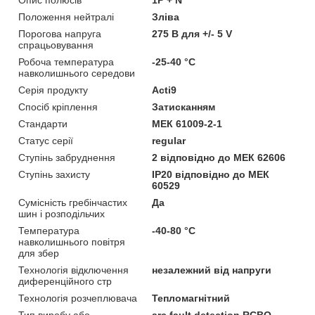
Положення нейтралі
Зліва
Порогова напруга
275 В для +/- 5 V
спрацьовування
Робоча температура
-25-40 °C
навколишнього середови
Серія продукту
Acti9
Спосіб кріплення
Затисканням
Стандарти
МЕК 61009-2-1
Статус серії
regular
Ступінь забруднення
2 відповідно до МЕК 62606
Ступінь захисту
IP20 відповідно до МЕК
60529
Сумісність гребінчастих
Да
шин і розподільчих
Температура
-40-80 °C
навколишнього повітря
для збер
Технологія відключення
незалежний від напруги
диференційного стр
Технологія розчеплювача
Тепломагнітний
Тип виробу або
arc fault detection RCBO