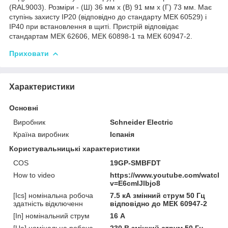
(RAL9003). Розміри - (Ш) 36 мм х (В) 91 мм х (Г) 73 мм. Має
ступінь захисту IP20 (відповідно до стандарту МЕК 60529) і
IP40 при встановлення в щиті. Пристрій відповідає
стандартам МЕК 62606, МЕК 60898-1 та МЕК 60947-2.
Приховати
Характеристики
Основні
Виробник
Schneider Electric
Країна виробник
Іспанія
Користувальницькі характеристики
COS
19GP-SMBFDT
How to video
https://www.youtube.com/watch?
v=E6cmIJlbjo8
[Ics] номінальна робоча
7.5 кА змінний струм 50 Гц
здатність відключенн
відповідно до МЕК 60947-2
[In] номінальний струм
16 А
[Ue] номінальна робоча
230 В змінний струм 50 Гц