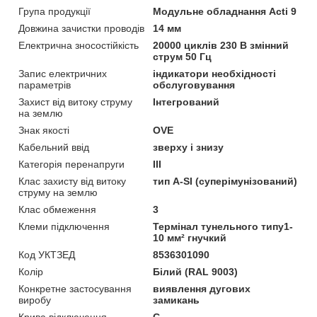
Група продукції
Модульне обладнання Acti 9
Довжина зачистки проводів
14 мм
Електрична зносостійкість
20000 циклів 230 В змінний
струм 50 Гц
Запис електричних
індикатори необхідності
параметрів
обслуговування
Захист від витоку струму
Інтегрований
на землю
Знак якості
OVE
Кабельний ввід
зверху і знизу
Категорія перенапруги
ІІІ
Клас захисту від витоку
тип A-SI (суперімунізований)
струму на землю
Клас обмеження
3
Клеми підключення
Термінал тунельного типу1-
10 мм² гнучкий
Код УКТЗЕД
8536301090
Колір
Білий (RAL 9003)
Конкретне застосування
виявлення дугових
виробу
замикань
Крива відключення
C