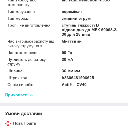
компоненту
Тип керування
перемікач
Тип мережі
змінний струм
Тропічне виготовлення
ступінь тяжкості B
відповідно до МЕК 60068-2-
30 для 28 днів
Час витримки захисту від
Миттєвий
витоку струму на з
Частота мережі
50 Гц
Чутливість до витоку
30 мА
струму
Ширина
36 мм мм
Штрих-код
b3606481906625
Серія виробів
Acti9 - iCV40
Приховати
Умови доставки
Нова Пошта