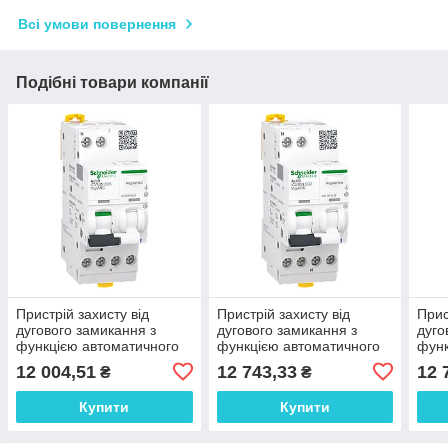
Всі умови повернення
Подібні товари компанії
Пристрій захисту від
Пристрій захисту від
Прис
дугового замикання з
дугового замикання з
дуго
функцією автоматичного
функцією автоматичного
функ
вимикача диференційного
вимикача диференційного
вими
12 004,51
12 743,33
12 
₴
₴
струму, iCV40N
струму, iCV40N
стру
Купити
Купити