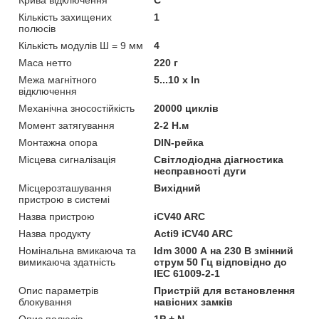
Кількість захищених
1
полюсів
Кількість модулів Ш = 9 мм
4
Маса нетто
220 г
Межа магнітного
5...10 x In
відключення
Механічна зносостійкість
20000 циклів
Момент затягування
2-2 Н.м
Монтажна опора
DIN-рейка
Місцева сигналізація
Світлодіодна діагностика
несправності дуги
Місцерозташування
Вихідний
пристрою в системі
Назва пристрою
iCV40 ARC
Назва продукту
Acti9 iCV40 ARC
Номінальна вмикаюча та
Idm 3000 А на 230 В змінний
вимикаюча здатність
струм 50 Гц відповідно до
IEC 61009-2-1
Опис параметрів
Пристрій для встановлення
блокування
навісних замків
Опис полюсів
1P + N