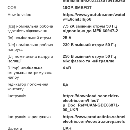
StopMotion/20211130T0410/360
COS
19GP-SMBFDT
How to video
https://www.youtube.com/watch?
v=E6cmIJlbjo8
[Ics] номінальна робоча
7.5 кА змінний струм 50 Гц
здатність відключенн
відповідно до МЕК 60947-2
[In] номінальний струм
25 А
[Ue] номінальна робоча
230 В змінний струм 50 Гц
напруга
[Ui] номінальна напруга
250 В змінний струм 50 Гц
ізоляції
між фазою та нейтраллю
[Uimp] номінальна
4 кВ
імпульсна витримувана
напру
Індикатор положення
Да
контакту
Інструкція
https://download.schneider-
electric.com/files?
p_Doc_Ref=UAM-GDE66871-
00_UKR
Інструкція користувача
https://www.productinfo.schneide
electric.com/ecostruxurepanelser
Валюта
UAH