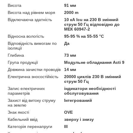
Висота
91 мм
Висота над рівнем моря
2000 m
Відключаюча здатність
10 кА Icu на 230 В змінний
струм 50 Гц відповідно до
МЕК 60947-2
Відносна вологість
95-95 % на 55-55 °C
Відповідність вимогам по
Да
ізоляції
Глибина
73 мм
Група продукції
Модульне обладнання Acti 9
Довжина зачистки проводів
14 мм
Електрична зносостійкість
20000 циклів 230 В змінний
струм 50 Гц
Запис електричних
індикатори необхідності
параметрів
обслуговування
Захист від витоку струму
Інтегрований
на землю
Знак якості
OVE
Кабельний ввід
зверху і знизу
Категорія перенапруги
ІІІ