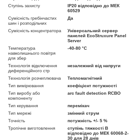
Ступінь захисту
IP20 відповідно до МЕК
60529
Сумісність гребінчастих
Да
шин і розподільчих
Сумісність концентратора
Універсальний сервер
панелей EcoStruxure Panel
Server
Температура
-40-80 °C
навколишнього повітря
для збер
Технологія відключення
незалежний від напруги
диференційного стр
Технологія розчеплювача
Тепломагнітний
Тип вимірювання
коефіцієнт потужності
Тип виробу або
arc fault detection RCBO
компоненту
Тип керування
перемікач
Тип мережі
змінний струм
Точність
потужність +/- 5 %
Тропічне виготовлення
ступінь тяжкості B
відповідно до МЕК 60068-2-
30 для 28 днів