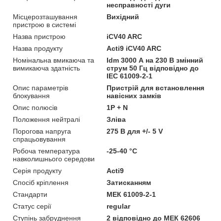
несправності дуги
Місцерозташування
Вихідний
пристрою в системі
Назва пристрою
iCV40 ARC
Назва продукту
Acti9 iCV40 ARC
Номінальна вмикаюча та
Idm 3000 А на 230 В змінний
вимикаюча здатність
струм 50 Гц відповідно до
IEC 61009-2-1
Опис параметрів
Пристрій для встановлення
блокування
навісних замків
Опис полюсів
1P + N
Положення нейтралі
Зліва
Порогова напруга
275 В для +/- 5 V
спрацьовування
Робоча температура
-25-40 °C
навколишнього середови
Серія продукту
Acti9
Спосіб кріплення
Затисканням
Стандарти
МЕК 61009-2-1
Статус серії
regular
Ступінь забруднення
2 відповідно до МЕК 62606