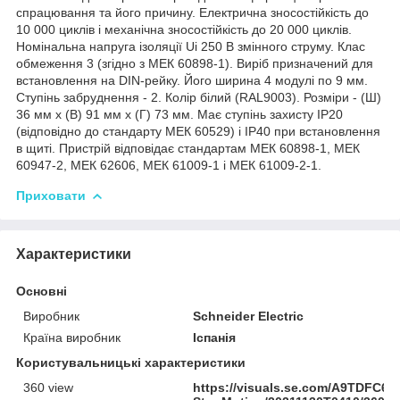
спрацювання та його причину. Електрична зносостійкість до
10 000 циклів і механічна зносостійкість до 20 000 циклів.
Номінальна напруга ізоляції Ui 250 В змінного струму. Клас
обмеження 3 (згідно з МЕК 60898-1). Виріб призначений для
встановлення на DIN-рейку. Його ширина 4 модулі по 9 мм.
Ступінь забруднення - 2. Колір білий (RAL9003). Розміри - (Ш)
36 мм х (В) 91 мм х (Г) 73 мм. Має ступінь захисту IP20
(відповідно до стандарту МЕК 60529) і IP40 при встановлення
в щиті. Пристрій відповідає стандартам МЕК 60898-1, МЕК
60947-2, МЕК 62606, МЕК 61009-1 і МЕК 61009-2-1.
Приховати
Характеристики
Основні
Виробник
Schneider Electric
Країна виробник
Іспанія
Користувальницькі характеристики
360 view
https://visuals.se.com/A9TDFC62