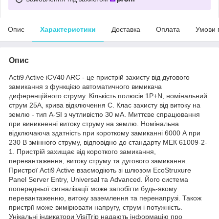
Опис
Характеристики
Доставка
Оплата
Умови 
Опис
Acti9 Active iCV40 ARC - це пристрій захисту від дугового
замикання з функцією автоматичного вимикача
диференційного струму. Кількість полюсів 1P+N, номінальний
струм 25А, крива відключення C. Клас захисту від витоку на
землю - тип A-SI з чутливістю 30 мА. Миттєве спрацювання
при виникненні витоку струму на землю. Номінальна
відключаюча здатність при короткому замиканні 6000 А при
230 В змінного струму, відповідно до стандарту МЕК 61009-2-
1. Пристрій захищає від короткого замикання,
перевантаження, витоку струму та дугового замикання.
Пристрої Acti9 Active взаємодіють зі шлюзом EcoStruxure
Panel Server Entry, Universal та Advanced. Його система
попередньої сигналізації може запобігти будь-якому
перевантаженню, витоку заземлення та перенапрузі. Також
пристрії може вимірювати напругу, струм і потужність.
Унікальні індикатори VisiTrip надають інформацію про