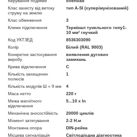
Керування подіями
overload
Клас захисту від витоку
тип A-SI (суперімунізований)
струму на землю
Клас обмеження
3
Клеми підключення
Термінал тунельного типу1-
10 мм² гнучкий
Код УКТЗЕД
8536303090
Колір
Білий (RAL 9003)
Конкретне застосування
виявлення дугових
виробу
замикань
Крива відключення
C
Кількість захищених
1
полюсів
Кількість модулів Ш = 9 мм
4
Маса нетто
220 г
Межа магнітного
5...10 x In
відключення
Механічна зносостійкість
20000 циклів
Момент затягування
2-2 Н.м
Монтажна опора
DIN-рейка
Місцева сигналізація
Світлодіодна діагностика