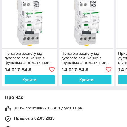
Пристрій захисту від
Пристрій захисту від
Прис
дугового замикання з
дугового замикання з
дуго
функцією автоматичного
функцією автоматичного
функ
вимикача диференційного
вимикача диференційного
вими
14 017,54
14 017,54
14 
₴
₴
струму, Active iCV40N
струму, Active iCV40N
стру
Купити
Купити
Про нас
100% позитивних з 330 відгуків за рік
Працює з 02.09.2019