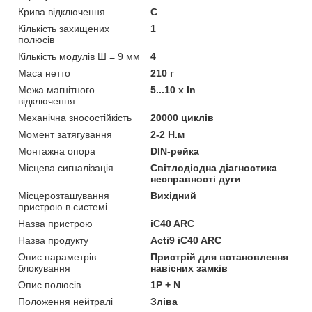
Крива відключення
C
Кількість захищених
1
полюсів
Кількість модулів Ш = 9 мм
4
Маса нетто
210 г
Межа магнітного
5...10 x In
відключення
Механічна зносостійкість
20000 циклів
Момент затягування
2-2 Н.м
Монтажна опора
DIN-рейка
Місцева сигналізація
Світлодіодна діагностика
несправності дуги
Місцерозташування
Вихідний
пристрою в системі
Назва пристрою
iC40 ARC
Назва продукту
Acti9 iC40 ARC
Опис параметрів
Пристрій для встановлення
блокування
навісних замків
Опис полюсів
1P + N
Положення нейтралі
Зліва