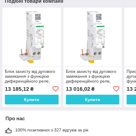
Подібні товари компанії
Блок захисту від дугового
Блок захисту від дугового
Прис
замикання з функцією
замикання з функцією
дуго
диференційного реле,
диференційного реле,
функ
Active VigiARC iC40, 1P+N,
Active VigiARC iC40, 1P+N,
вими
13 185,12
13 016,02
13 
₴
₴
25A, 30мА, A-SI
40A, 30мА, A-SI
стру
Купити
Купити
Про нас
100% позитивних з 327 відгуків за рік