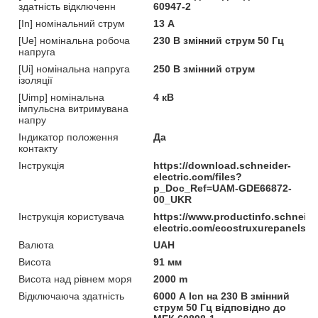
здатність відключенн
60947-2
[In] номінальний струм
13 А
[Ue] номінальна робоча
230 В змінний струм 50 Гц
напруга
[Ui] номінальна напруга
250 В змінний струм
ізоляції
[Uimp] номінальна
4 кВ
імпульсна витримувана
напру
Індикатор положення
Да
контакту
Інструкція
https://download.schneider-
electric.com/files?
p_Doc_Ref=UAM-GDE66872-
00_UKR
Інструкція користувача
https://www.productinfo.schneide
electric.com/ecostruxurepanelser
Валюта
UAH
Висота
91 мм
Висота над рівнем моря
2000 m
Відключаюча здатність
6000 А Icn на 230 В змінний
струм 50 Гц відповідно до