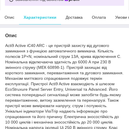
Опис
Характеристики
Доставка
Оплата
Умови 
Опис
Acti9 Active iC40 ARC - це пристрій захисту від дугового
замикання з функцією автоматичного вимикача. Кількість
полюсів 1P+N, номінальний струм 13А, крива відключення C.
Номінальна відключаюча здатність до 6000 А при 230 В
змінного струму (МЕК 60898-1). Пристрій захищає від
короткого замикання, перевантаження та дугового замикання.
Механізм миттєвого спрацювання подовжує термін
експлуатації. Пристрої Acti9 Active взаємодіють зі шлюзом
EcoStruxure Panel Server Entry, Universal та Advanced. Його
система попередньої сигналізації може запобігти будь-якому
перевантаженню, витоку заземлення та перенапрузі. Також
пристрії може вимірювати напругу, струм і потужність.
Унікальні індикатори VisiTrip надають інформацію про
спрацювання та його причину. Електрична зносостійкість до
10 000 циклів і механічна зносостійкість до 20 000 циклів.
Номінальна напруга ізоляції Ui 250 В змінного струму. Клас