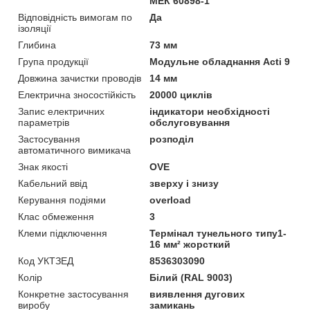
МЕК 60898-1
Відповідність вимогам по
Да
ізоляції
Глибина
73 мм
Група продукції
Модульне обладнання Acti 9
Довжина зачистки проводів
14 мм
Електрична зносостійкість
20000 циклів
Запис електричних
індикатори необхідності
параметрів
обслуговування
Застосування
розподіл
автоматичного вимикача
Знак якості
OVE
Кабельний ввід
зверху і знизу
Керування подіями
overload
Клас обмеження
3
Клеми підключення
Термінал тунельного типу1-
16 мм² жорсткий
Код УКТЗЕД
8536303090
Колір
Білий (RAL 9003)
Конкретне застосування
виявлення дугових
виробу
замикань