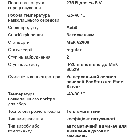
Порогова напруга
275 В для +/- 5 V
спрацьовування
Робоча температура
-25-40 °C
навколишнього середови
Серія продукту
Acti9
Спосіб кріплення
Затисканням
Стандарти
МЕК 62606
Статус серії
regular
Ступінь забруднення
2
Ступінь захисту
IP20 відповідно до МЕК
60529
Сумісність концентратора
Універсальний сервер
панелей EcoStruxure Panel
Server
Температура
-40-80 °C
навколишнього повітря
для збер
Технологія розчеплювача
Тепломагнітний
Тип вимірювання
коефіцієнт потужності
Тип виробу або
автоматичний вимикач для
компоненту
виявлення дугових
замикань