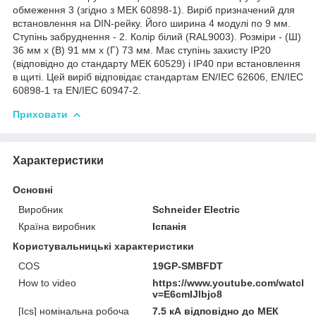
обмеження 3 (згідно з МЕК 60898-1). Виріб призначений для
встановлення на DIN-рейку. Його ширина 4 модулі по 9 мм.
Ступінь забруднення - 2. Колір білий (RAL9003). Розміри - (Ш)
36 мм х (В) 91 мм х (Г) 73 мм. Має ступінь захисту IP20
(відповідно до стандарту МЕК 60529) і IP40 при встановлення
в щиті. Цей виріб відповідає стандартам EN/IEC 62606, EN/IEC
60898-1 та EN/IEC 60947-2.
Приховати
Характеристики
Основні
Виробник
Schneider Electric
Країна виробник
Іспанія
Користувальницькі характеристики
COS
19GP-SMBFDT
How to video
https://www.youtube.com/watch?
v=E6cmIJlbjo8
[Ics] номінальна робоча
7.5 кА відповідно до МЕК