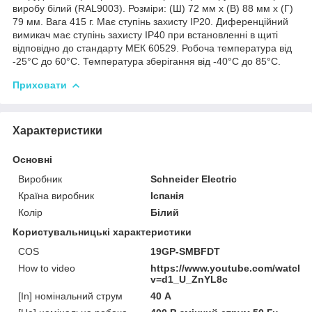
виробу білий (RAL9003). Розміри: (Ш) 72 мм x (В) 88 мм x (Г)
79 мм. Вага 415 г. Має ступінь захисту IP20. Диференційний
вимикач має ступінь захисту IP40 при встановленні в щиті
відповідно до стандарту МЕК 60529. Робоча температура від
-25°C до 60°C. Температура зберігання від -40°С до 85°С.
Приховати
Характеристики
Основні
Виробник
Schneider Electric
Країна виробник
Іспанія
Колір
Білий
Користувальницькі характеристики
COS
19GP-SMBFDT
How to video
https://www.youtube.com/watch?
v=d1_U_ZnYL8c
[In] номінальний струм
40 А