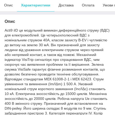
Опис
Характеристики
Доставка
Оплата
Умови 
Опис
Acti9 iID це модульний вимикач диференційного струму (ВДС)
для електромобілей. Це чотирьохполюсний ВДС з
номінальним струмом 40A, класом захисту B-EV і чутливістю
до витоку на землю 30 мА. Він призначений для захисту
людини від ураження електричним струмом через прямий
або непрямий контакт, а також від пожежі. Механічний
індикатор VisiTrip сигналізує про спрацювання ВДС, чим
скорочує час виявлення проблеми та її вирішення. Зелена
смужка VisiSafe гарантує фізичне розмикання контактів, що
дозволяє безпечно проводити технічне обслуговування.
Відповідає стандартам МЕК 61008-2-1 і МЕК 62423. Струм
увімкнення та вимкнення (Im/IΔm) 1 500 А. Умовний
номінальний струм короткого замикання (Inc/IΔc) становить
10 кА. Електрична зносостійкість до 15000 циклів. Механічна
зносостійкість до 20000 циклів. Робоча напруга Ue становить
400 В змінного струму. Призначений для встановлення на
DIN-рейку. Його ширина складає 8 модулів по 9 мм. Ступінь
забруднення пристрою 3. Категорія перенапруги IV. Колір