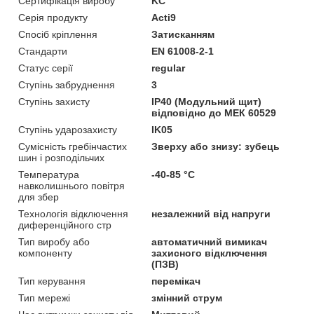
Сертифікація виробу
KC
Серія продукту
Acti9
Спосіб кріплення
Затисканням
Стандарти
EN 61008-2-1
Статус серії
regular
Ступінь забруднення
3
Ступінь захисту
IP40 (Модульний щит)
відповідно до МЕК 60529
Ступінь ударозахисту
IK05
Сумісність гребінчастих
Зверху або знизу: зубець
шин і розподільчих
Температура
-40-85 °C
навколишнього повітря
для збер
Технологія відключення
незалежний від напруги
диференційного стр
Тип виробу або
автоматичний вимикач
компоненту
захисного відключення
(ПЗВ)
Тип керування
перемікач
Тип мережі
змінний струм