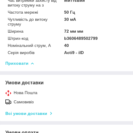
Час витримки захисту від
Миттєвий
витоку струму на з
Частота мережі
50 Гц
Чутливість до витоку
30 мА
струму
Ширина
72 мм мм
Штрих-код
b3606489502799
Номінальний струм, А
40
Серія виробів
Acti9 - iID
Приховати
Умови доставки
Нова Пошта
Самовивіз
Всі умови доставки
Умови оплати