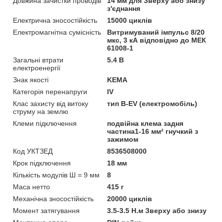
Довжина зачистки проводів
14 мм для Зверху або знизу
з'єднання
Електрична зносостійкість
15000 циклів
Електромагнітна сумісність
Витримуваний імпульс 8/20
мкс, 3 кА відповідно до МЕК
61008-1
Загальні втрати
5.4 В
електроенергії
Знак якості
KEMA
Категорія перенапруги
IV
Клас захисту від витоку
тип B-EV (електромобіль)
струму на землю
Клеми підключення
подвійна клема задня
частина1-16 мм² гнучкий з
зажимом
Код УКТЗЕД
8536508000
Крок підключення
18 мм
Кількість модулів Ш = 9 мм
8
Маса нетто
415 г
Механічна зносостійкість
20000 циклів
Момент затягування
3.5-3.5 Н.м Зверху або знизу