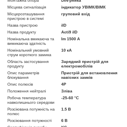
Монтажна опора
DIN-рейка
Місцева сигналізація
iндикатор УВІМК/ВІМК
Місцерозташування
груповий вхід
пристрою в системі
Назва пристрою
iID
Назва продукту
Acti9 iID
Номінальна вмикаюча та
Im 1500 А
вимикаюча здатність
Номінальний умовний
10 кА
струм короткого замика
Область застосування
Зарядний пристрій для
продукту
електромобілів
Опис параметрів
Пристрій для встановлення
блокування
навісних замків
Опис полюсів
4P
Положення нейтралі
Зліва
Робоча температура
-25-60 °C
навколишнього середови
Розсіювана потужність на
1.5 В
полюс
Розсіювання потужності
6 В