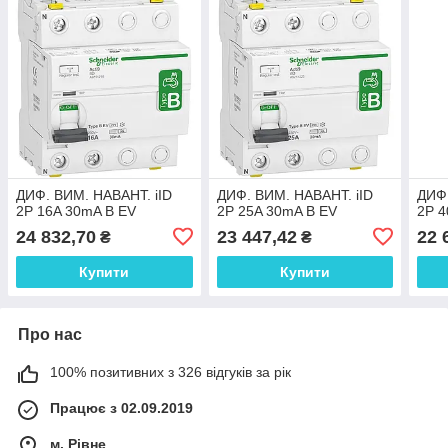
ДИФ. ВИМ. НАВАНТ. iID
ДИФ. ВИМ. НАВАНТ. iID
ДИФ.
2P 16A 30mA B EV
2P 25A 30mA B EV
2P 4
24 832,70
23 447,42
22 
₴
₴
Купити
Купити
Про нас
100% позитивних з 326 відгуків за рік
Працює з 02.09.2019
м. Рівне