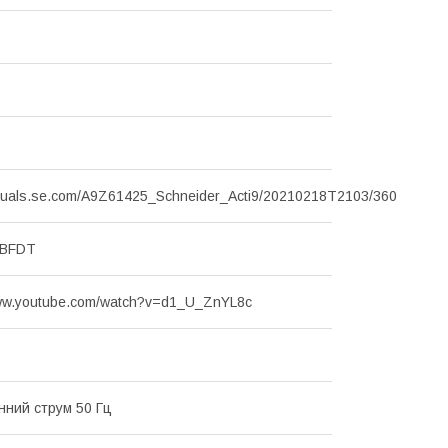
visuals.se.com/A9Z61425_Schneider_Acti9/20210218T2103/360
MBFDT
www.youtube.com/watch?v=d1_U_ZnYL8c
інний струм 50 Гц