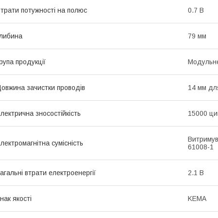
трати потужності на полюс
0.7 В
либина
79 мм
рупа продукції
Модульне
овжина зачистки проводів
14 мм дл
лектрична зносостійкість
15000 ци
Витримув
лектромагнітна сумісність
61008-1
агальні втрати електроенергії
2.1 В
нак якості
KEMA