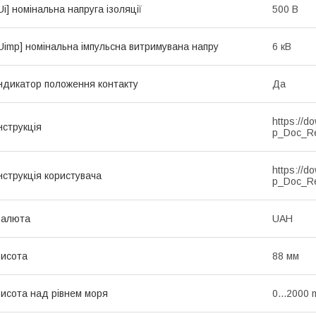
Ui] номінальна напруга ізоляції
500 В
Uimp] номінальна імпульсна витримувана напру
6 кВ
ндикатор положення контакту
Да
https://d
нструкція
p_Doc_R
https://d
нструкція користувача
p_Doc_R
Валюта
UAH
исота
88 мм
исота над рівнем моря
0...2000 