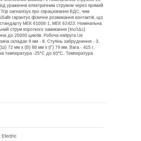
и від ураження електричним струмом через прямий
siTrip сигналізує про спрацювання ВДС, чим
siSafe гарантує фізичне розмикання контактів, що
 стандарту МЕК 61008-1, МЕК 62423. Номінальна
ний струм короткого замикання (Inc/IΔc)
ічна до 20000 циклів. Робоча напруга Ue
ина складає 9 мм - 8. Ступінь забруднення - 3.
Ш) 72 мм x (В) 88 мм x (Г) 79 мм. Вага - 415 г.
боча температура -25°C до 60°C. Температура
 Electric