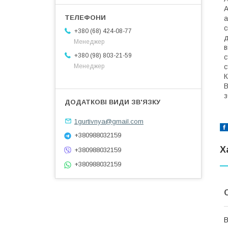
А
а
с
+380 (68) 424-08-77
д
Менеджер
в
+380 (98) 803-21-59
с
с
Менеджер
К
В
з
1gurtivnya@gmail.com
+380988032159
Х
+380988032159
+380988032159
В