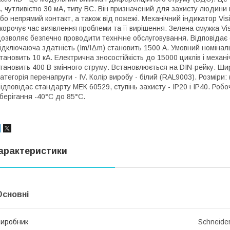
, чутливістю 30 мА, типу BС. Він призначений для захисту людин
бо непрямий контакт, а також від пожежі. Механічний індикатор Vi
корочує час виявлення проблеми та її вирішення. Зелена смужка Vi
озволяє безпечно проводити технічне обслуговування. Відповідає
ідключаюча здатність (Im/IΔm) становить 1500 А. Умовний номіналь
тановить 10 кА. Електрична зносостійкість до 15000 циклів і механ
тановить 400 В змінного струму. Встановлюється на DIN-рейку. Шир
атегорія перенапруги - IV. Колір виробу - білий (RAL9003). Розміри: (
ідповідає стандарту МЕК 60529, ступінь захисту - IP20 і IP40. Ро
берігання -40°C до 85°C.
арактеристики
Основні
иробник
Schneider