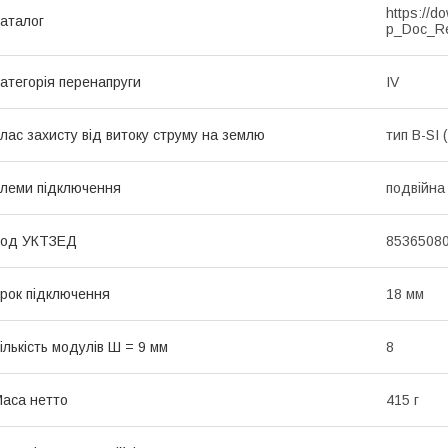
https://d
аталог
p_Doc_R
атегорія перенапруги
IV
лас захисту від витоку струму на землю
тип B-SI 
леми підключення
подвійна
Код УКТЗЕД
8536508
рок підключення
18 мм
ількість модулів Ш = 9 мм
8
аса нетто
415 г