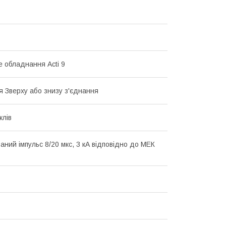
 обладнання Acti 9
я Зверху або знизу з'єднання
клів
аний імпульс 8/20 мкс, 3 кА відповідно до МЕК