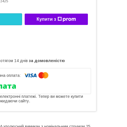
61425
Купити з
ротягом 14 днів
за домовленістю
 електронні платежі. Тепер ви можете купити
окидаючи сайту.
 4-хполюсний вимикач з номінальним струмом 25