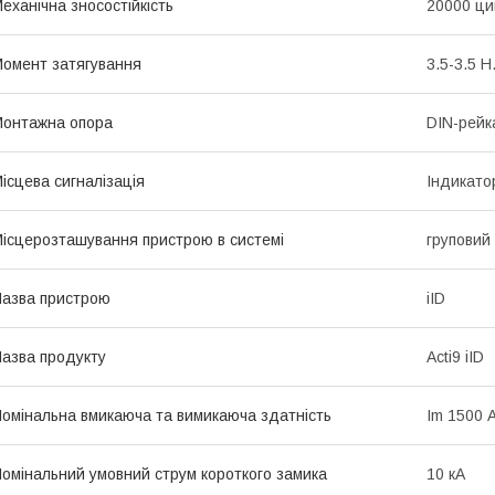
еханічна зносостійкість
20000 ци
омент затягування
3.5-3.5 Н
онтажна опора
DIN-рейк
ісцева сигналізація
Індикато
ісцерозташування пристрою в системі
груповий 
азва пристрою
iID
азва продукту
Acti9 iID
омінальна вмикаюча та вимикаюча здатність
Im 1500 
омінальний умовний струм короткого замика
10 кА