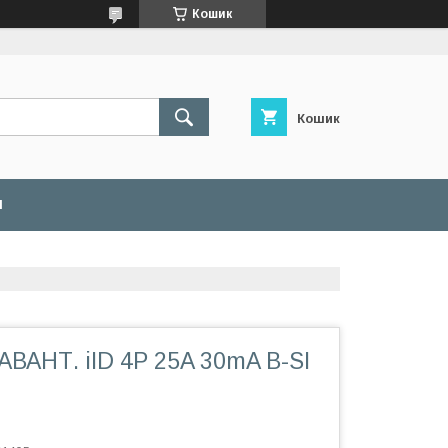
Кошик
Кошик
И
ВАНТ. iID 4P 25A 30mA B-SI