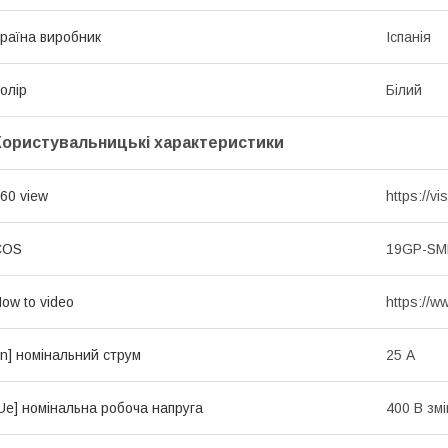
раїна виробник
Іспанія
олір
Білий
Користувальницькі характеристики
60 view
https://
COS
19GP-S
ow to video
https://
In] номінальний струм
25 А
Ue] номінальна робоча напруга
400 В зм