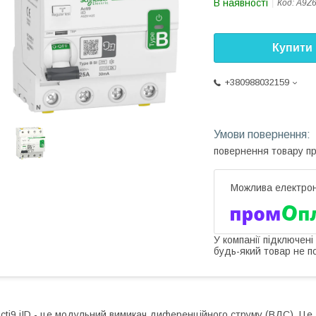
В наявності
Код:
A9Z
Купити
+380988032159
повернення товару п
У компанії підключені
будь-який товар не п
cti9 iID - це модульний вимикач диференційного струму (ВДС). Це