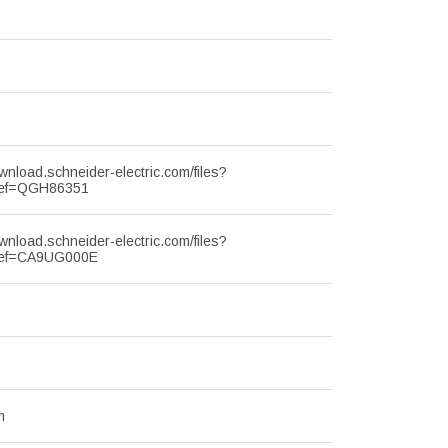
ownload.schneider-electric.com/files?
ef=QGH86351
ownload.schneider-electric.com/files?
ef=CA9UG000E
m