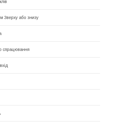
клів
.м Зверху або знизу
а
р спрацювання
вхід
А