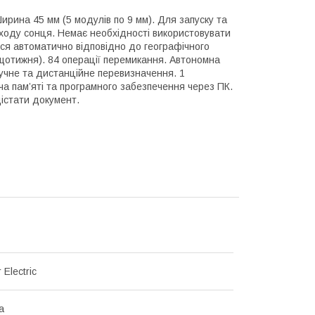
ирина 45 мм (5 модулів по 9 мм). Для запуску та
аходу сонця. Немає необхідності використовувати
ься автоматично відповідно до географічного
щотижня). 84 операції перемикання. Автономна
ручне та дистанційне перевизначення. 1
а пам’яті та програмного забезпечення через ПК.
дістати документ.
 Electric
а