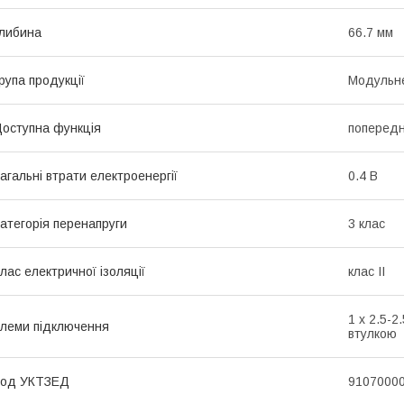
либина
66.7 мм
рупа продукції
Модульне
оступна функція
попередн
агальні втрати електроенергії
0.4 В
атегорія перенапруги
3 клас
лас електричної ізоляції
клас II
1 x 2.5-2
леми підключення
втулкою
Код УКТЗЕД
9107000