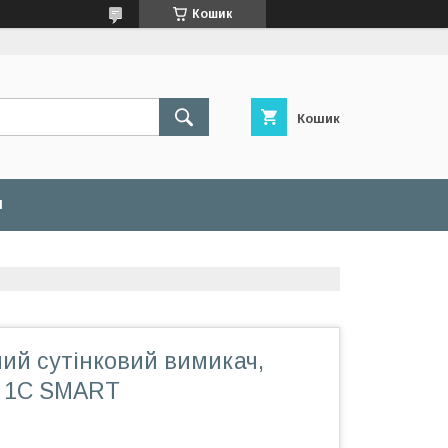
Кошик
Кошик
И
ий сутінковий вимикач,
ro 1C SMART