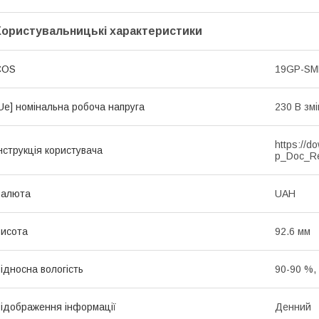
Користувальницькі характеристики
COS
19GP-S
Ue] номінальна робоча напруга
230 В зм
https://d
нструкція користувача
p_Doc_R
Валюта
UAH
исота
92.6 мм
ідносна вологість
90-90 %,
ідображення інформації
Денний