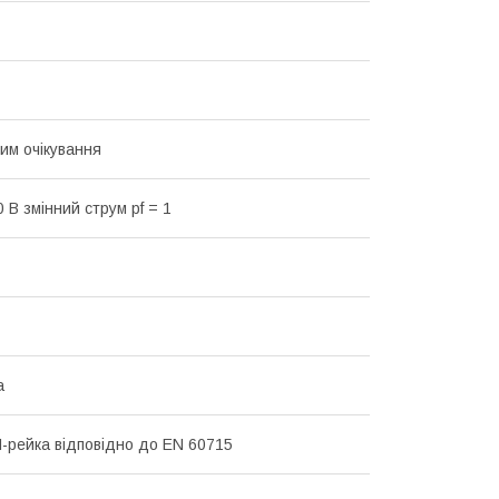
жим очікування
0 В змінний струм pf = 1
а
-рейка відповідно до EN 60715