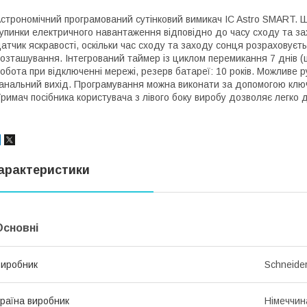
строномічний програмований сутінковий вимикач IC Astro SMART. Ш
упинки електричного навантаження відповідно до часу сходу та з
атчик яскравості, оскільки час сходу та заходу сонця розраховуєт
озташування. Інтегрований таймер із циклом перемикання 7 днів (
обота при відключенні мережі, резерв батареї: 10 років. Можливе 
анальний вихід. Програмування можна виконати за допомогою ключ
римач посібника користувача з лівого боку виробу дозволяє легко 
арактеристики
Основні
иробник
Schneider
раїна виробник
Німеччин