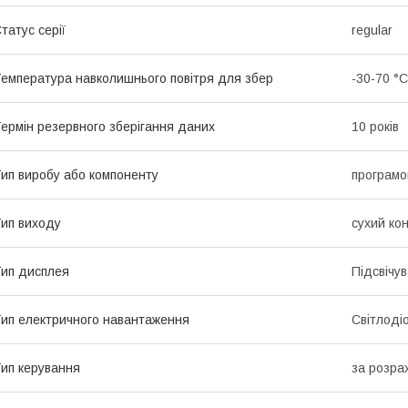
татус серії
regular
емпература навколишнього повітря для збер
-30-70 °C
ермін резервного зберігання даних
10 років
ип виробу або компоненту
програмо
ип виходу
сухий ко
ип дисплея
Підсвічу
ип електричного навантаження
Світлоді
ип керування
за розра