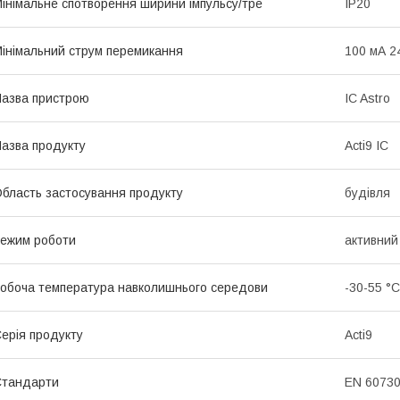
інімальне спотворення ширини імпульсу/тре
IP20
інімальний струм перемикання
100 мА 24
азва пристрою
IC Astro
азва продукту
Acti9 IC
бласть застосування продукту
будівля
ежим роботи
активний
обоча температура навколишнього середови
-30-55 °C
ерія продукту
Acti9
Стандарти
EN 60730