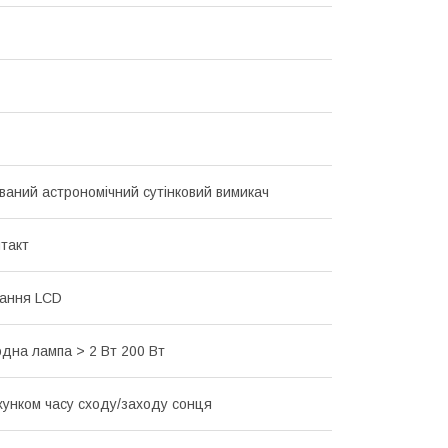
ваний астрономічний сутінковий вимикач
нтакт
вання LCD
одна лампа > 2 Вт 200 Вт
хунком часу сходу/заходу сонця