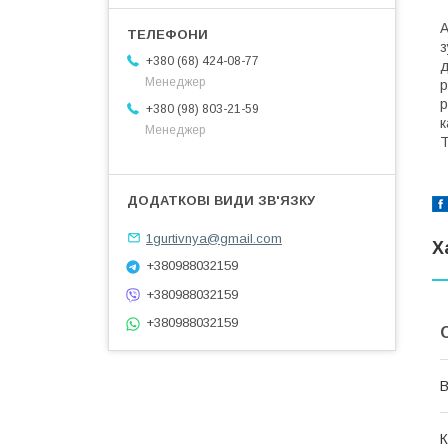
А
з
+380 (68) 424-08-77
д
Менеджер
р
р
+380 (98) 803-21-59
к
Менеджер
Т
1gurtivnya@gmail.com
Х
+380988032159
+380988032159
+380988032159
В
К