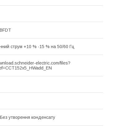
MBFDT
інний струм +10 % -15 % на 50/60 Гц
ownload.schneider-electric.com/files?
ef=CCT152x5_HWadd_EN
 Без утворення конденсату