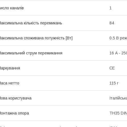
исло каналів
1
аксимальна кількість перемикань
84
аксимальна споживана потужність [Вт]
0.5 В ре
аксимальний струм перемикання
16 А - 25
аркування
CE
аса нетто
115 г
ова користувача
Італійськ
онтажна опора
TH35 DIN